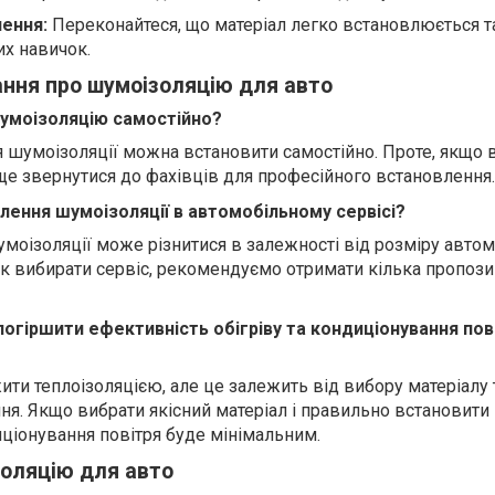
лення:
Переконайтеся, що матеріал легко встановлюється т
их навичок.
ання про шумоізоляцію для авто
умоізоляцію самостійно?
ля шумоізоляції можна встановити самостійно. Проте, якщо 
аще звернутися до фахівців для професійного встановлення.
лення шумоізоляції в автомобільному сервісі?
моізоляції може різнитися в залежності від розміру автом
як вибирати сервіс, рекомендуємо отримати кілька пропози
огіршити ефективність обігріву та кондиціонування пов
ти теплоізоляцією, але це залежить від вибору матеріалу 
я. Якщо вибрати якісний матеріал і правильно встановити 
иціонування повітря буде мінімальним.
оляцію для авто