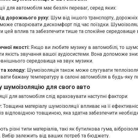
ї для автомобіля має безліч переваг, серед яких:
ід дорожнього руху:
Шум від іншого транспорту, дорожніх
 може створювати дискомфорт під час поїздки. Шумоізоляц
 цей вплив та забезпечити тише та спокійне середовище 
чної якості:
Якщо ви любите музику в автомобілі, то шумо
 якість звучання вашої аудіосистеми. Вона допоможе зни
овнішнього середовища на звук музики.
та холоду:
Шумоізоляція також може слугувати теплоізол
ати бажану температуру в салоні автомобіля в будь-яку п
у шумоізоляцію для свого авто
ції для автомобіля слід враховувати наступні фактори:
:
Товщина матеріалу шумоізоляції впливає на її ефективніс
 із відповідною товщиною, яка здатна забезпечити необхід
ють різні типи матеріалів, такі як бутилкова гума, віброізоля
. Вибір залежить від ваших потреб та бюджету.