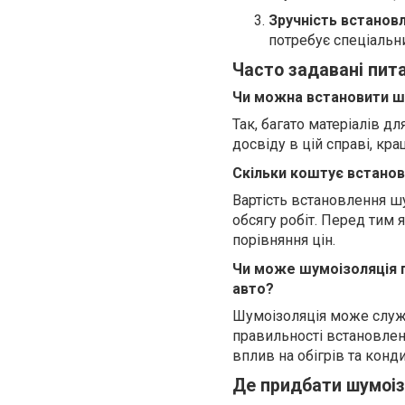
Зручність встанов
потребує спеціальн
Часто задавані пит
Чи можна встановити ш
Так, багато матеріалів д
досвіду в цій справі, кр
Скільки коштує встанов
Вартість встановлення шу
обсягу робіт. Перед тим 
порівняння цін.
Чи може шумоізоляція п
авто?
Шумоізоляція може служи
правильності встановленн
вплив на обігрів та конд
Де придбати шумоіз