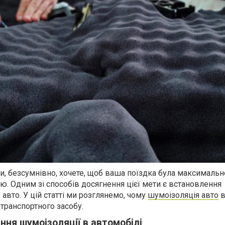
ви, безсумнівно, хочете, щоб ваша поїздка була максимальн
. Одним зі способів досягнення цієї мети є встановлення
авто. У цій статті ми розглянемо, чому
шумоізоляція авто
в
 транспортного засобу.
ння шумоізоляції в автомобілі