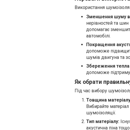
Використання шумоізоляці
Зменшення шуму в
нерівностей та шин
допомагає зменшити
автомобілі.
Покращення акусти
допоможе підвищити
шумів двигуна та з
Збереження тепла 
допоможе підтримув
Як обрати правильн
Під час вибору шумоізоля
Товщина матеріалу
Вибирайте матеріал
шумоізоляції.
Тип матеріалу:
Існу
акустична піна тощо