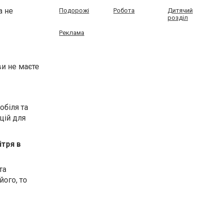
а не
Подорожі
Робота
Дитячий
розділ
Реклама
ви не маєте
обіля та
цій для
ітря в
та
його, то