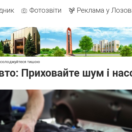
дник
Фотозвіти
Реклама у Лозов
насолоджуйтеся тишою
вто: Приховайте шум і н