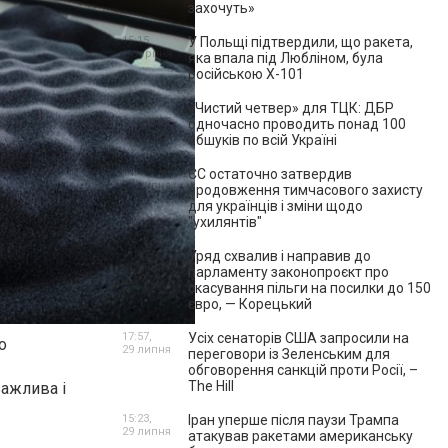
захочуть»
15:15,
У Польщі підтвердили, що ракета,
1 серпня
яка впала під Любліном, була
російською Х-101
10:23,
«Чистий четвер» для ТЦК: ДБР
1 серпня
одночасно проводить понад 100
обшуків по всій Україні
14:41,
ЄС остаточно затвердив
31 липня
продовження тимчасового захисту
для українців і зміни щодо
"ухилянтів"
11:42,
Уряд схвалив і направив до
31 липня
парламенту законопроєкт про
скасування пільги на посилки до 150
євро, — Корецький
17:57,
Усіх сенаторів США запросили на
о
29 липня
переговори із Зеленським для
обговорення санкцій проти Росії, –
The Hill
ажлива і
15:23,
Іран уперше після паузи Трампа
29 липня
атакував ракетами американську