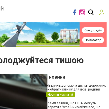
ій
Спецрозділ
Помогатор
асолоджуйтеся тишою
Останні новини
11:00,
Медична допомога дітям і дорослим:
3 серпня
як обрати клініку для всієї родини
Новини компаній
09:00,
Трамп заявив, що США можуть
2 серпня
забрати з України «майже все, що