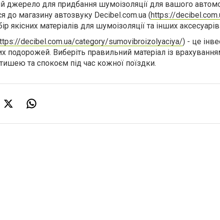
й джерело для придбання шумоізоляції для вашого автомо
 до магазину автозвуку Decibel.com.ua (
https://decibel.com.
 якісних матеріалів для шумоізоляції та інших аксесуарів 
ttps://decibel.com.ua/category/sumovibroizolyaciya/
) - це інв
х подорожей. Виберіть правильний матеріал із врахуванн
тишею та спокоєм під час кожної поїздки.