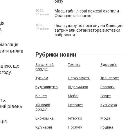
базу
10:50,
Масштабні лісові пожежі охопили
27 липня
Францію та Іспанію
ія
10:00,
Після удару по полігону на Київщині
в
27 липня
затримали організатора виставки
озброєння
ізоляція
зити вплив
Рубрики новин
Загальний
Техніка
Здоров'я
яцією, що
розділ
огоду.
Туризм
Нерухомість
Транспорт
Будівництво
Відпочинок
Розваги
Бізнес
Меблі
Спорт
ть.
Жіночий
Інтернет
Культура
ний рівень
розділ
Економіка
Інтер'єр
Мода
ція,
Кулінарія
Послуги
Родина