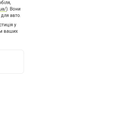
біля,
ua/
). Вони
для авто.
естиція у
ям ваших