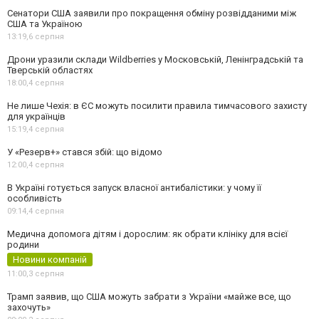
Сенатори США заявили про покращення обміну розвідданими між
США та Україною
13:19,
6 серпня
Дрони уразили склади Wildberries у Московській, Ленінградській та
Тверській областях
18:00,
4 серпня
Не лише Чехія: в ЄС можуть посилити правила тимчасового захисту
для українців
15:19,
4 серпня
У «Резерв+» стався збій: що відомо
12:00,
4 серпня
В Україні готується запуск власної антибалістики: у чому її
особливість
09:14,
4 серпня
Медична допомога дітям і дорослим: як обрати клініку для всієї
родини
Новини компаній
11:00,
3 серпня
Трамп заявив, що США можуть забрати з України «майже все, що
захочуть»