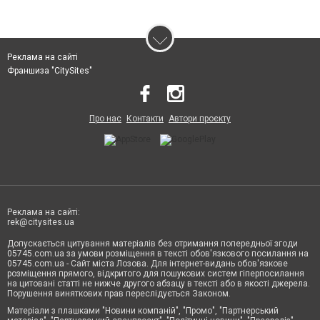
Реклама на сайті
Франшиза "CitySites"
Про нас
Контакти
Автори проєкту
Реклама на сайті:
rek@citysites.ua
Допускається цитування матеріалів без отримання попередньої згоди
05745.com.ua за умови розміщення в тексті обов'язкового посилання на
05745.com.ua - Сайт міста Лозова. Для інтернет-видань обов'язкове
розміщення прямого, відкритого для пошукових систем гіперпосилання
на цитовані статті не нижче другого абзацу в тексті або в якості джерела.
Порушення виняткових прав переслідується Законом.
Матеріали з плашками "Новини компаній", "Промо", "Партнерський