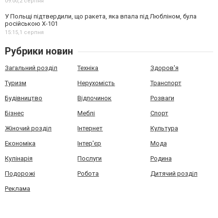
09:00,
2 серпня
У Польщі підтвердили, що ракета, яка впала під Любліном, була
російською Х-101
15:15,
1 серпня
Рубрики новин
Загальний розділ
Техніка
Здоров'я
Туризм
Нерухомість
Транспорт
Будівництво
Відпочинок
Розваги
Бізнес
Меблі
Спорт
Жіночий розділ
Інтернет
Культура
Економіка
Інтер'єр
Мода
Кулінарія
Послуги
Родина
Подорожі
Робота
Дитячий розділ
Реклама