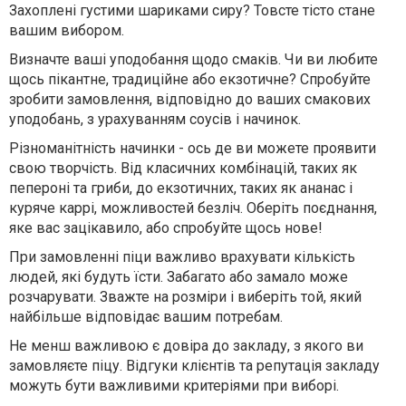
Захоплені густими шариками сиру? Товсте тісто стане
вашим вибором.
Визначте ваші уподобання щодо смаків. Чи ви любите
щось пікантне, традиційне або екзотичне? Спробуйте
зробити замовлення, відповідно до ваших смакових
уподобань, з урахуванням соусів і начинок.
Різноманітність начинки - ось де ви можете проявити
свою творчість. Від класичних комбінацій, таких як
пепероні та гриби, до екзотичних, таких як ананас і
куряче каррі, можливостей безліч. Оберіть поєднання,
яке вас зацікавило, або спробуйте щось нове!
При замовленні піци важливо врахувати кількість
людей, які будуть їсти. Забагато або замало може
розчарувати. Зважте на розміри і виберіть той, який
найбільше відповідає вашим потребам.
Не менш важливою є довіра до закладу, з якого ви
замовляєте піцу. Відгуки клієнтів та репутація закладу
можуть бути важливими критеріями при виборі.