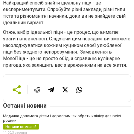
Найкращий спосіб знайти ідеальну піцу - це
експериментувати. Спробуйте різні заклади, різні типи
тіста та різноманітні начинки, доки ви не знайдете свій
ідеальний варіант.
Отже, вибір ідеальної піци - це процес, що вимагає
уваги і впевненості. Слідуючи цим порадам, ви зможете
насолоджуватися кожним куциком своєї улюбленої
піци без жодного непорозуміння.
Замовлення в
MonoПіца - це не просто обід, а справжнє кулінарне
пригода, яка залишить вас з враженнями на все життя.
Останні новини
Медична допомога дітям і дорослим: як обрати клініку для всієї
родини
Новини компаній
11:00,
3 серпня