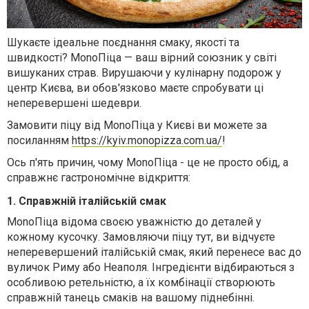
Шукаєте ідеальне поєднання смаку, якості та
швидкості? MonoПіца — ваш вірний союзник у світі
вишуканих страв. Вирушаючи у кулінарну подорож у
центр Києва, ви обов'язково маєте спробувати ці
неперевершені шедеври.
Замовити піцу від MonoПіца у Києві ви можете за
посиланням
https://kyiv.monopizza.com.ua/
!
Ось п'ять причин, чому MonoПіца - це не просто обід, а
справжнє гастрономічне відкриття:
1. Справжній італійській смак
MonoПіца відома своєю уважністю до деталей у
кожному кусочку. Замовляючи піцу тут, ви відчуєте
неперевершений італійській смак, який перенесе вас до
вуличок Риму або Неаполя. Інгредієнти відбираються з
особливою ретельністю, а їх комбінації створюють
справжній танець смаків на вашому піднебінні.