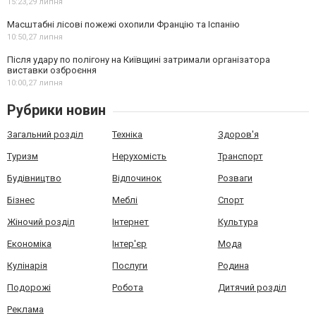
15:23,
29 липня
Масштабні лісові пожежі охопили Францію та Іспанію
10:50,
27 липня
Після удару по полігону на Київщині затримали організатора
виставки озброєння
10:00,
27 липня
Рубрики новин
Загальний розділ
Техніка
Здоров'я
Туризм
Нерухомість
Транспорт
Будівництво
Відпочинок
Розваги
Бізнес
Меблі
Спорт
Жіночий розділ
Інтернет
Культура
Економіка
Інтер'єр
Мода
Кулінарія
Послуги
Родина
Подорожі
Робота
Дитячий розділ
Реклама