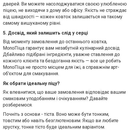
дверей. Ви можете насолоджуватися своєю улюбленою
піцею, не виходячи з дому або офісу. Якість не страждає
від швидкості — кожен ковток залишається на такому
самому вишуканому рівні.
5. Досвід, який залишить слід у серці
Від моменту замовлення до останнього ковтка,
MonoПіца гарантує вам незабутній кулінарний досвід.
Дбайливо підібрані інгредієнти, уважне ставлення до
кожного клієнта та бездоганна якість — все це робить
MonoПіца не просто місцем для їжі, а справжнім арт-
об'єктом для смакування.
Як обрати ідеальну піцу?
Як впевнитися, що ваше замовлення відповідає вашим
смаковим уподобанням і очікуванням? Давайте
розберемося.
Почніть з основи - тіста. Воно може бути тонким,
товстим або навіть безглютеновим. Якщо ви любите
хрустку, тонке тісто буде ідеальним варіантом.