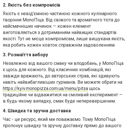
2. Якість без компромісів
Якість є невід'ємною частиною кожного кулінарного
творіння MonoПіца. Від свіжого та ароматного тіста до
найсмачніших начинок — кожен елемент
виготовляється з дотриманням найвищих стандартів
якості. Тут не місце компромісам, лише вишукана якість,
яка робить кожен ковток справжнім задоволенням.
3. Розмаїття вибору
Незалежно від вашого смаку чи вподобань, у MonoПіца
є щось для кожного. Від класичних комбінацій, які
завжди вражають, до авторських страв, які здивують
навіть найвибагливіших гурманів. Ви можете обрати на
https://kyiv.monopizza.com.ua/menu/pitsa
щось
традиційне чи відважитися на сміливий експеримент —
в будь-якому випадку, смак буде неперевершеним.
4. Швидка та зручна доставка
Час - це ресурс, який ми поважаємо. Тому MonoПіца
пропонує швидку та зручну доставку прямо до вашого