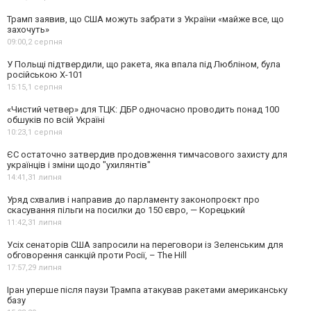
Трамп заявив, що США можуть забрати з України «майже все, що
захочуть»
09:00,
2 серпня
У Польщі підтвердили, що ракета, яка впала під Любліном, була
російською Х-101
15:15,
1 серпня
«Чистий четвер» для ТЦК: ДБР одночасно проводить понад 100
обшуків по всій Україні
10:23,
1 серпня
ЄС остаточно затвердив продовження тимчасового захисту для
українців і зміни щодо "ухилянтів"
14:41,
31 липня
Уряд схвалив і направив до парламенту законопроєкт про
скасування пільги на посилки до 150 євро, — Корецький
11:42,
31 липня
Усіх сенаторів США запросили на переговори із Зеленським для
обговорення санкцій проти Росії, – The Hill
17:57,
29 липня
Іран уперше після паузи Трампа атакував ракетами американську
базу