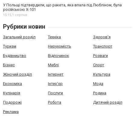
У Польщі підтвердили, що ракета, яка впала під Любліном, була
російською Х-101
15:15,
1 серпня
Рубрики новин
Загальний розділ
Техніка
Здоров'я
Туризм
Нерухомість
Транспорт
Будівництво
Відпочинок
Розваги
Бізнес
Меблі
Спорт
Жіночий розділ
Інтернет
Культура
Економіка
Інтер'єр
Мода
Кулінарія
Послуги
Родина
Подорожі
Робота
Дитячий розділ
Реклама