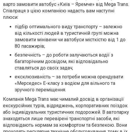
варто замовити автобус «Київ – Яремче» від Mega Trans.
Співпраця з цією компанією надасть вам наступні
плюси:
підбір оптимального виду транспорту – залежно
від кількості людей в туристичній групі можна
замовити мінівени чи автобуси місткістю від 1 до
80 пасажирів;
безпечність – до роботи залучаються водії з
багаторічним досвідом, які відповідально
ставляться до своїх задач;
ексклюзивність – за потреби можна орендувати
«Мерседес» Е-класу з водієм для вільного та
зручного переміщення.
Компанія Mega Trans має чималий досвід в організації
екскурсійних турів, відряджень, корпоративних поїздок
або індивідуальних туристичних подорожей. В автопарку
знаходяться лише перевірені транспортні засоби, які
відповідають нормам за комфортом та безпекою. Вони
проходять регулярне технічне обслуговування, тому в їх