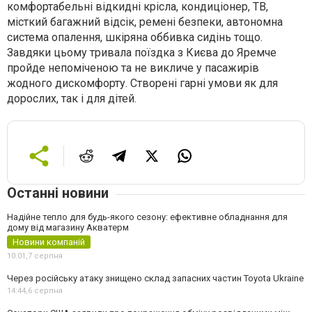
комфортабельні відкидні крісла, кондиціонер, ТВ,
місткий багажний відсік, ремені безпеки, автономна
система опалення, шкіряна оббивка сидінь тощо.
Завдяки цьому тривала поїздка з Києва до Яремче
пройде непоміченою та не викличе у пасажирів
жодного дискомфорту. Створені гарні умови як для
дорослих, так і для дітей.
Останні новини
Надійне тепло для будь-якого сезону: ефективне обладнання для
дому від магазину Акватерм
Новини компаній
10:01,
7 серпня
Через російську атаку знищено склад запасних частин Toyota Ukraine
14:44,
6 серпня