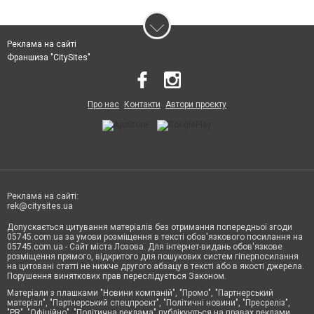
Реклама на сайті
Франшиза "CitySites"
Про нас
Контакти
Автори проєкту
Реклама на сайті:
rek@citysites.ua
Допускається цитування матеріалів без отримання попередньої згоди
05745.com.ua за умови розміщення в тексті обов'язкового посилання на
05745.com.ua - Сайт міста Лозова. Для інтернет-видань обов'язкове
розміщення прямого, відкритого для пошукових систем гіперпосилання
на цитовані статті не нижче другого абзацу в тексті або в якості джерела.
Порушення виняткових прав переслідується Законом.
Матеріали з плашками "Новини компаній", "Промо", "Партнерський
матеріал", "Партнерський спецпроєкт", "Політичні новини", "Пресреліз",
"PR", "Офіційно", "Політична реклама" публікуються на правах реклами.