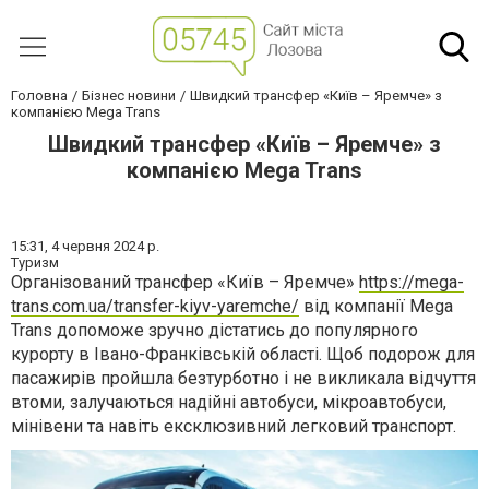
Головна
Бізнес новини
Швидкий трансфер «Київ – Яремче» з
компанією Mega Trans
Швидкий трансфер «Київ – Яремче» з
компанією Mega Trans
15:31,
4 червня 2024 р.
Туризм
Організований трансфер «Київ – Яремче»
https://mega-
trans.com.ua/transfer-kiyv-yaremche/
від компанії Mega
Trans допоможе зручно дістатись до популярного
курорту в Івано-Франківській області. Щоб подорож для
пасажирів пройшла безтурботно і не викликала відчуття
втоми, залучаються надійні автобуси, мікроавтобуси,
мінівени та навіть ексклюзивний легковий транспорт.