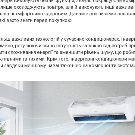
іонери
виконують безліч функцій, значно покращуючи комф
 лише охолоджують повітря, але й виконують інші важливі
більш комфортним і здоровим. Давайте розглянемо основні
які варто знати перед покупкою.
ільш важливих технологій у сучасних кондиціонерах. Інвер
авно, регулюючи свою потужність залежно від потреб пр
ити споживання енергії та зменшити рівень шуму, що робит
тивними та тихими. Крім того, інверторні кондиціонери м
би завдяки меншому навантаженню на компоненти системи