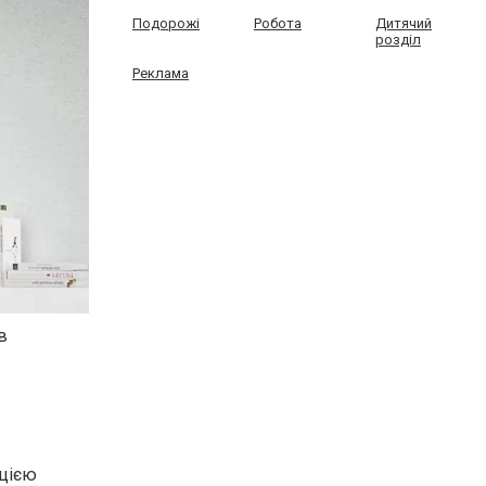
Подорожі
Робота
Дитячий
розділ
Реклама
в
кцією