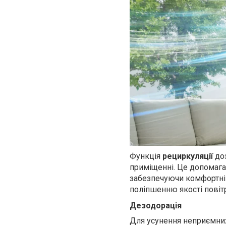
Функція
рециркуляції
доз
приміщенні. Це допомагає
забезпечуючи комфортні 
поліпшенню якості повіт
Дезодорація
Для усунення неприємних