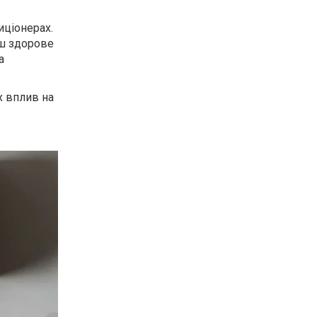
иціонерах.
ьш здорове
а
х вплив на