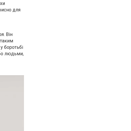
ахи
рисно для
я. Він
 таким
у боротьбі
бо людьми,