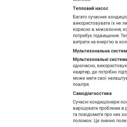
Тепловий насос
Багато сучасних кондиці
використовувати їх не л
корисно в міжсезоння, к
потребує підвищення. Те
витрати на енергію в холо
Мультизональна систем
Мультизональні систем
одночасно, використовую
квартир, де потрібно під
може мати свої налаштув
повітря.
Самодіагностика
Сучасні кондиціонери о
вирішувати проблеми в р
та повідомити про них к
поломок. Це значно поле