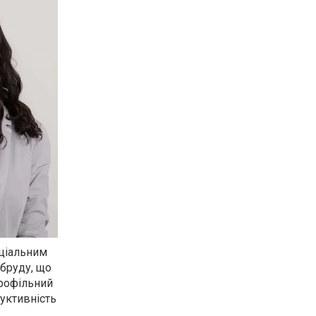
еціальним
 бруду, що
дрофільний
уктивність