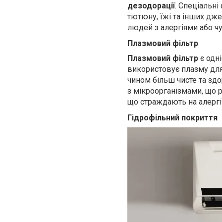
дезодорації
. Спеціальні
тютюну, їжі та інших дж
людей з алергіями або чу
Плазмовий фільтр
Плазмовий фільтр
є одні
використовує плазму для 
чином більш чисте та зд
з мікроорганізмами, що 
що страждають на алергії
Гідрофільний покриття