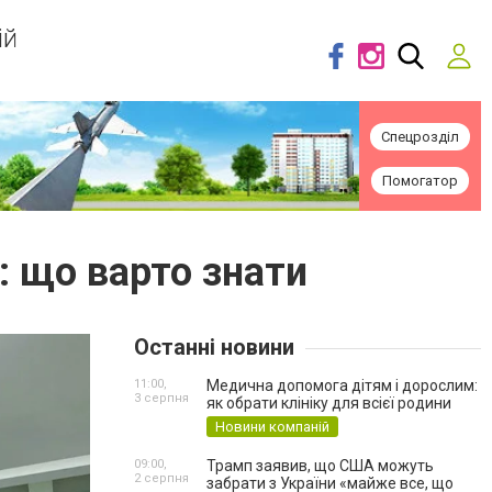
ій
Спецрозділ
Помогатор
: що варто знати
Останні новини
11:00,
Медична допомога дітям і дорослим:
3 серпня
як обрати клініку для всієї родини
Новини компаній
09:00,
Трамп заявив, що США можуть
2 серпня
забрати з України «майже все, що