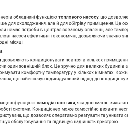
онерів обладнані функцією
теплового насосу
, що дозволя
ише для охолодження, але й для обігріву приміщення. Це о
оли немає потреби в централізованому опаленні, але темп
плові насоси ефективні і економічні, дозволяючи значно зн
дні місяці.
а
и
дозволяють кондиціонувати повітря в кількох приміщенн
чи один зовнішній блок. Це зручно для великих будинків 
тримувати комфортну температуру у кількох кімнатах. Кожн
ання, що забезпечує індивідуальний підхід до кондиціону
снащені функцією
самодіагностики
, яка допомагає виявлят
оботі системи. Кондиціонер може самостійно виявити нес
ористувача, що дозволяє оперативно реагувати та уникати 
гшує обслуговування та підвищує надійність пристрою.