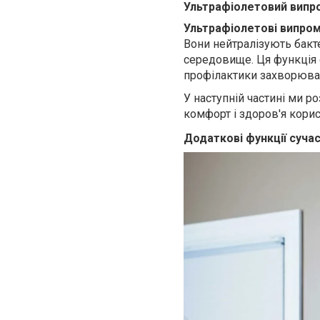
Ультрафіолетовий випр
Ультрафіолетові випром
Вони нейтралізують бакте
середовище. Ця функція 
профілактики захворюва
У наступній частині ми р
комфорт і здоров'я корис
Додаткові функції суча