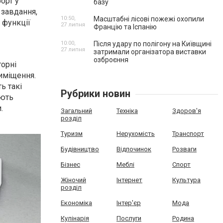
орт у
базу
 завдання,
10:50,
Масштабні лісові пожежі охопили
 функції
27 липня
Францію та Іспанію
10:00,
Після удару по полігону на Київщині
27 липня
затримали організатора виставки
озброєння
торні
иміщення.
ь такі
Рубрики новин
ають
.
Загальний
Техніка
Здоров'я
розділ
Туризм
Нерухомість
Транспорт
Будівництво
Відпочинок
Розваги
Бізнес
Меблі
Спорт
Жіночий
Інтернет
Культура
розділ
Економіка
Інтер'єр
Мода
Кулінарія
Послуги
Родина