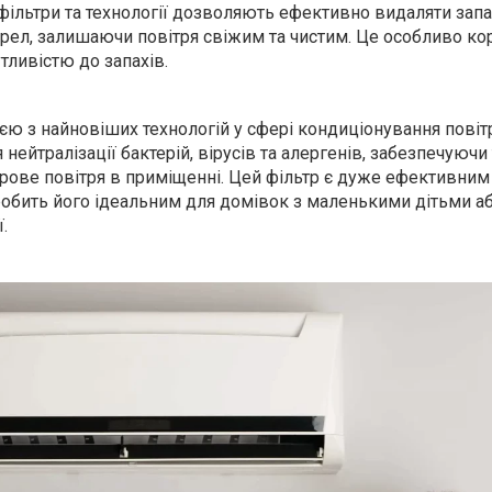
 фільтри та технології дозволяють ефективно видаляти зап
ерел, залишаючи повітря свіжим та чистим. Це особливо ко
тливістю до запахів.
єю з найновіших технологій у сфері кондиціонування повітр
нейтралізації бактерій, вірусів та алергенів, забезпечуючи
орове повітря в приміщенні. Цей фільтр є дуже ефективним 
робить його ідеальним для домівок з маленькими дітьми а
.