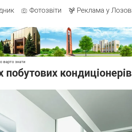
дник
Фотозвіти
Реклама у Лозов
що варто знати
х побутових кондиціонерів