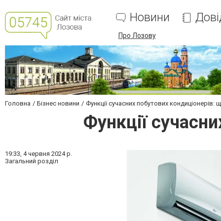
Новини
Дові
Про Лозову
Головна
Бізнес новини
Функції сучасних побутових кондиціонерів: 
Функції сучасни
19:33,
4 червня 2024 р.
Загальний розділ