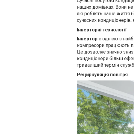
Сучасні
побутові кондиц
наших домівках. Вони не
які роблять наше життя 
сучасних кондиціонерів, 
Інверторні технології
Інвертор
є однією з найб
компресори працюють пл
Це дозволяє значно зниз
кондиціонери більш ефек
триваліший термін служ
Рециркуляція повітря