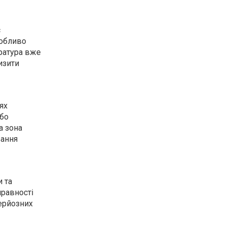
є
собливо
ература вже
изити
ях
або
а зона
вання
и та
правності
серйозних