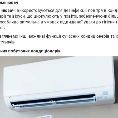
омінювач
інювачі
використовуються для дезінфекції повітря в конд
рії та віруси, що циркулюють у повітрі, забезпечуючи біл
особливо актуальна в умовах підвищеної уваги до гігієни т
нь.
озглянемо інші важливі функції сучасних кондиціонерів та ї
тувачів.
сних побутових кондиціонерів