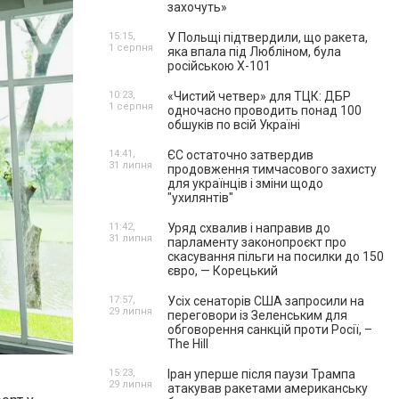
захочуть»
15:15,
У Польщі підтвердили, що ракета,
1 серпня
яка впала під Любліном, була
російською Х-101
10:23,
«Чистий четвер» для ТЦК: ДБР
1 серпня
одночасно проводить понад 100
обшуків по всій Україні
14:41,
ЄС остаточно затвердив
31 липня
продовження тимчасового захисту
для українців і зміни щодо
"ухилянтів"
11:42,
Уряд схвалив і направив до
31 липня
парламенту законопроєкт про
скасування пільги на посилки до 150
євро, — Корецький
17:57,
Усіх сенаторів США запросили на
29 липня
переговори із Зеленським для
обговорення санкцій проти Росії, –
The Hill
15:23,
Іран уперше після паузи Трампа
29 липня
атакував ракетами американську