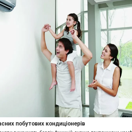
асних побутових кондиціонерів