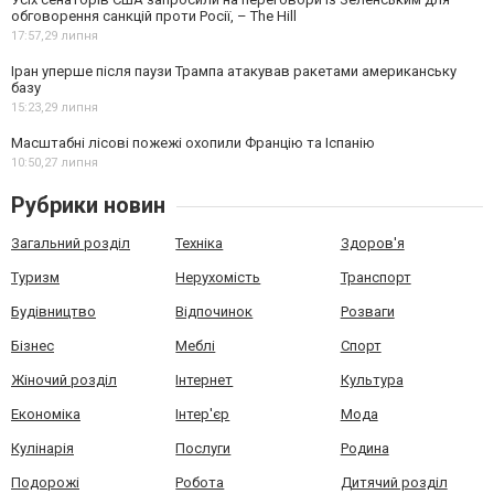
обговорення санкцій проти Росії, – The Hill
17:57,
29 липня
Іран уперше після паузи Трампа атакував ракетами американську
базу
15:23,
29 липня
Масштабні лісові пожежі охопили Францію та Іспанію
10:50,
27 липня
Рубрики новин
Загальний розділ
Техніка
Здоров'я
Туризм
Нерухомість
Транспорт
Будівництво
Відпочинок
Розваги
Бізнес
Меблі
Спорт
Жіночий розділ
Інтернет
Культура
Економіка
Інтер'єр
Мода
Кулінарія
Послуги
Родина
Подорожі
Робота
Дитячий розділ