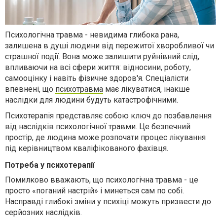
Психологічна травма - невидима глибока рана,
залишена в душі людини від пережитої хворобливої ​​чи
страшної події. Вона може залишити руйнівний слід,
впливаючи на всі сфери життя: відносини, роботу,
самооцінку і навіть фізичне здоров'я. Спеціалісти
впевнені, що
психотравма
має лікуватися, інакше
наслідки для людини будуть катастрофічними.
Психотерапія представляє собою ключ до позбавлення
від наслідків психологічної травми. Це безпечний
простір, де людина може розпочати процес лікування
під керівництвом кваліфікованого фахівця.
Потреба у психотерапії
Помилково вважають, що психологічна травма - це
просто «поганий настрій» і минеться сам по собі.
Насправді глибокі зміни у психіці можуть призвести до
серйозних наслідків.