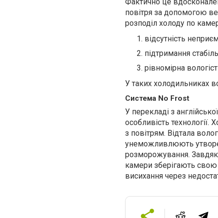
Фактично це вдосконален
повітря за допомогою ве
розподіл холоду по камер
відсутність неприєм
підтримання стабіль
рівномірна вологіс
У таких холодильниках во
Система No Frost
У перекладі з англійсько
особливість технології.
з повітрям. Відтала воло
унеможливлюють утворенн
розморожування. Завдяки
камери зберігають свою 
висихання через недоста