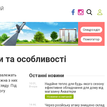
ій
Спецрозділ
Помогатор
 та особливості
Останні новини
 залежать
ожна з них
10:01,
Надійне тепло для будь-якого сезону:
ляду. Під
Вчора
ефективне обладнання для дому від
огу
магазину Акватерм
Новини компаній
14:44,
Через російську атаку знищено склад