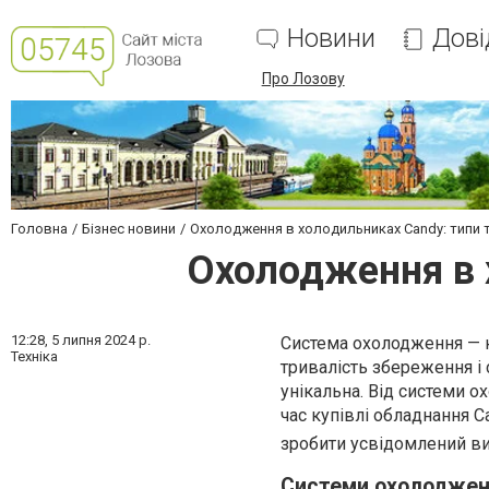
Новини
Дові
Про Лозову
Головна
Бізнес новини
Охолодження в холодильниках Candy: типи 
Охолодження в 
12:28,
5 липня 2024 р.
Система охолодження — к
Техніка
тривалість збереження і 
унікальна. Від системи о
час купівлі обладнання C
зробити усвідомлений ви
Системи охолоджен