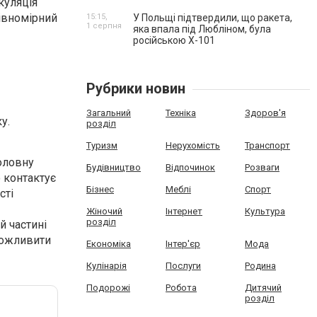
куляція
рівномірний
15:15,
У Польщі підтвердили, що ракета,
1 серпня
яка впала під Любліном, була
російською Х-101
Рубрики новин
Загальний
Техніка
Здоров'я
у.
розділ
Туризм
Нерухомість
Транспорт
головну
Будівництво
Відпочинок
Розваги
 контактує
Бізнес
Меблі
Спорт
сті
Жіночий
Інтернет
Культура
розділ
й частині
можливити
Економіка
Інтер'єр
Мода
Кулінарія
Послуги
Родина
Подорожі
Робота
Дитячий
розділ