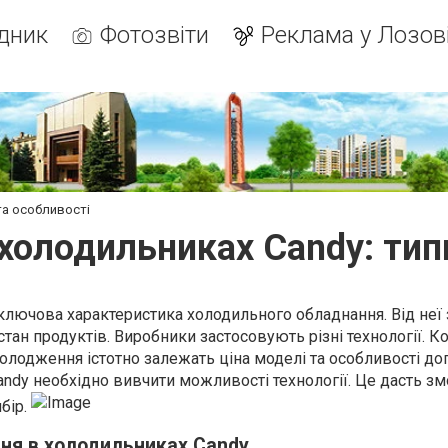
дник
Фотозвіти
Реклама у Лозов
та особливості
холодильниках Candy: типи
лючова характеристика холодильного обладнання. Від неї
стан продуктів. Виробники застосовують різні технології. К
холодження істотно залежать ціна моделі та особливості дог
andy необхідно вивчити можливості технології. Це дасть зм
бір.
ня в холодильниках Candy