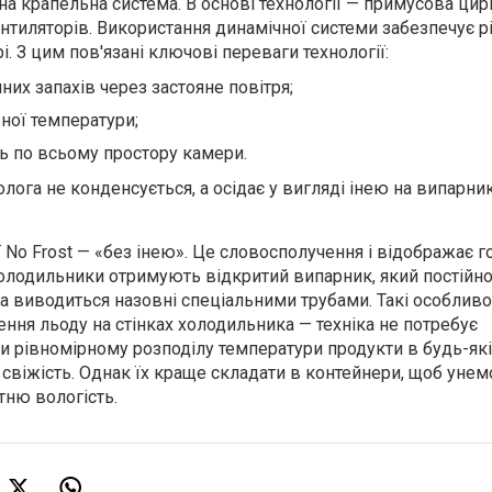
а крапельна система. В основі технології — примусова цир
нтиляторів. Використання динамічної системи забезпечує 
і. З цим пов'язані ключові переваги технології:
них запахів через застояне повітря;
ної температури;
ть по всьому простору камери.
лога не конденсується, а осідає у вигляді інею на випарник
ї No Frost — «без інею». Це словосполучення і відображає 
 Холодильники отримують відкритий випарник, який постійно
га виводиться назовні спеціальними трубами. Такі особливо
я льоду на стінках холодильника — техніка не потребує
 рівномірному розподілу температури продукти в будь-які
свіжість. Однак їх краще складати в контейнери, щоб уне
тню вологість.