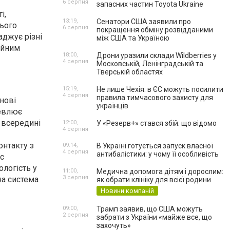
6 серпня
запасних частин Toyota Ukraine
і,
13:19,
Сенатори США заявили про
нього
6 серпня
покращення обміну розвідданими
аджує різні
між США та Україною
ійним
18:00,
Дрони уразили склади Wildberries у
4 серпня
Московській, Ленінградській та
Тверській областях
15:19,
Не лише Чехія: в ЄС можуть посилити
4 серпня
правила тимчасового захисту для
нові
українців
шевлює
 всередині
12:00,
У «Резерв+» стався збій: що відомо
4 серпня
онтакту з
09:14,
В Україні готується запуск власної
4 серпня
антибалістики: у чому її особливість
с
ологість у
11:00,
Медична допомога дітям і дорослим:
3 серпня
на система
як обрати клініку для всієї родини
Новини компаній
09:00,
Трамп заявив, що США можуть
2 серпня
забрати з України «майже все, що
захочуть»