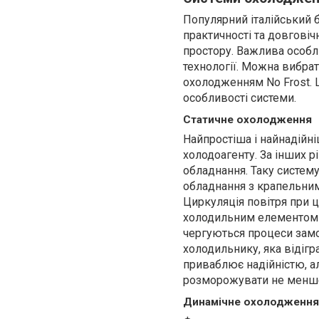
Популярний італійський б
практичності та довговіч
простору. Важлива особл
технології. Можна вибра
охолодженням No Frost. 
особливості системи.
Статичне охолодження
Найпростіша і найнадійн
холодоагенту. За інших 
обладнання. Таку систе
обладнання з крапельни
Циркуляція повітря при ц
холодильним елементом п
чергуються процеси замо
холодильнику, яка відігр
приваблює надійністю, ал
розморожувати не менше 
Динамічне охолодження