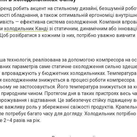
ренд робить акцент на стильному дизайні, безшумній робот
ності обладнання, а також оптимальній ергономіці внутріш
ивість — ефективна система охолодження. Компанія впров
ти
холодильник Канді
зі статичним, динамічним або інновац
Щоб розібратися з кожним із них, потрібно уважно вивчити
іша технологія, реалізована за допомогою компресора на ос
рівних параметрів саме статичне охолодження сильно зде
му впроваджують у бюджетних холодильниках. Температура
м охолодженням знижується в процесі роботи компресора.
ьому не застосовується. Його температура знижується за к
риродним чином. Протягом дня в таких пристроях весь ча
рожування і відтавання. Це забезпечує стійку підвищену в
ає важливу роль у збереженні свіжості продуктів. Крапель
е потребує багато часу для догляду. Холодильник потрібно
2–4 разів на рік.