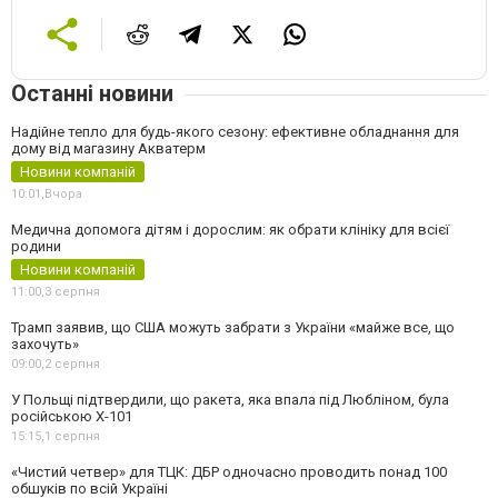
Останні новини
Надійне тепло для будь-якого сезону: ефективне обладнання для
дому від магазину Акватерм
Новини компаній
10:01,
Вчора
Медична допомога дітям і дорослим: як обрати клініку для всієї
родини
Новини компаній
11:00,
3 серпня
Трамп заявив, що США можуть забрати з України «майже все, що
захочуть»
09:00,
2 серпня
У Польщі підтвердили, що ракета, яка впала під Любліном, була
російською Х-101
15:15,
1 серпня
«Чистий четвер» для ТЦК: ДБР одночасно проводить понад 100
обшуків по всій Україні