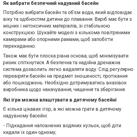
Як вибрати безпечний надувний басейн
Потрібно в
ибр
а
т
и
басейн
та
об’єм води, який відповідає
віку та здібностям дитини до плавання.
Виріб має бути з
міцних і нетоксичних матеріалів, зі стабільною
конструкцією.
Шукайте моделі з кількома повітряними
камерами або опорними рамами, щоб запобігти
перекиданню
.
Також
ма
є бути
плоск
а
рівн
а
основ
а
, щоб мінімізувати
ризик спіткнутися
. А
безпечна та надійна дренажна
система дозволить легко видаляти воду.
Слід р
егулярно
перевірят
и
басейн на предмет зношеності, протікання
або пошкоджень
. Необхідно дотримуватись вказівок
виробника щодо накачування, чищення та зберігання.
Які ігри можна влаштувати в дитячому басейні
Є кілька цікавих ігор, в які можна грати в дитячому
надувному басейні:
-
Підкидання наповнен
их
водян
их
куль
о
к, щоб діти
кидали
їх один одному;