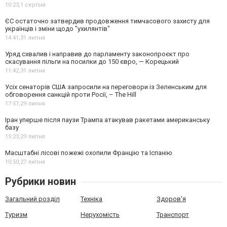
10:23,
1 серпня
ЄС остаточно затвердив продовження тимчасового захисту для
українців і зміни щодо "ухилянтів"
14:41,
31 липня
Уряд схвалив і направив до парламенту законопроєкт про
скасування пільги на посилки до 150 євро, — Корецький
11:42,
31 липня
Усіх сенаторів США запросили на переговори із Зеленським для
обговорення санкцій проти Росії, – The Hill
17:57,
29 липня
Іран уперше після паузи Трампа атакував ракетами американську
базу
15:23,
29 липня
Масштабні лісові пожежі охопили Францію та Іспанію
10:50,
27 липня
Рубрики новин
Загальний розділ
Техніка
Здоров'я
Туризм
Нерухомість
Транспорт