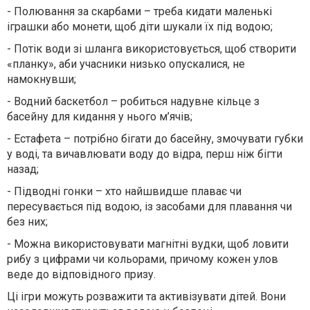
-
Полювання за скарбами
– треба
ки
да
т
и
маленькі
іграшки або монети, щоб діти шукали
їх
під водою
;
-
П
отік води зі шланга
використовується
, щоб створити
«планку», аби учасники
низько опуска
ли
ся, не
намокнувши
;
-
Водний баскетбол
– робиться
надувн
е
кільце
з
басейну
для
кида
ння
у нього м’ячі
в;
-
Естафета
– потрібно
бі
г
ат
и до басейну,
змоч
увати
губк
и
у воді
,
та вичавлю
вати
воду
до відра, перш ніж бігти
назад
;
-
Підводні гонки
–
хто найшвидше плаває чи
пересувається під водою, із засобами для плавання чи
без них
;
-
Можна в
икорист
овувати
магнітн
і
вуд
ки
, щоб ловити
рибу з цифрами чи кольорами, причому кожен улов
веде до відповідного призу.
Ці ігри можуть розважити та активізувати дітей
. Вони