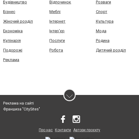
Будівництво
Відпочинок
Розваги
Бізнес
Меблі
Спорт
Жіночий розділ
Інтернет
Культура
Економіка
Інтер'єр
Мода
Кулінарія
Послуги
Родина
Подорожі
Робота
Дитячий розділ
Реклама
Реклама на сайті
Франшиза "CitySites"
Про нас
Контакти
Автори проєкту