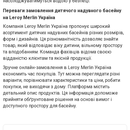
н
асолоджу
ватимуться
водою
у безпеці
.
Переваги замовлення дитячого надувного басейну
на Leroy Merlin Україна
Компанія
Leroy
Merlin
Україна
пропонує широкий
асортимент дитячих надувних басейнів різних розмірів,
форм і дизайнів.
Ця різноманітність дозволяє знайти
товар
, який відповідає віку дитини, вільному простору
та вподобанням.
Команда фахівців відома своєю
відданістю клієнтам та якісній продукції.
Зручне онлайн-замовлення в
Leroy
Merlin
Україна
економить час покупців. Тут
мож
на
переглядати різні
варіанти, порівнювати характеристики та ціни
,
робити
покупки, не виходячи з дому.
Платформа
містить
детальний опис продукт
ів
. Ця інформація допоможе
прийняти обґрунтоване рішення на основі вимог і
доступного простору для басейну.