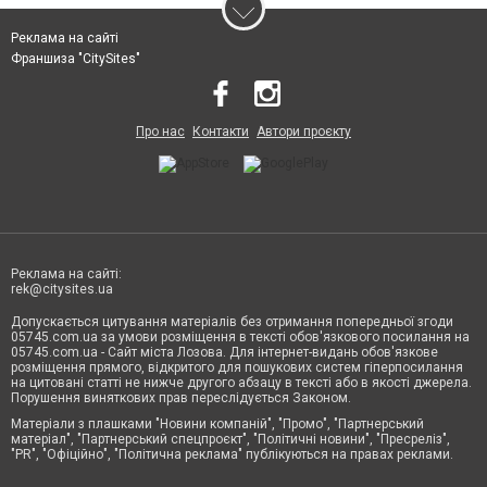
Реклама на сайті
Франшиза "CitySites"
Про нас
Контакти
Автори проєкту
Реклама на сайті:
rek@citysites.ua
Допускається цитування матеріалів без отримання попередньої згоди
05745.com.ua за умови розміщення в тексті обов'язкового посилання на
05745.com.ua - Сайт міста Лозова. Для інтернет-видань обов'язкове
розміщення прямого, відкритого для пошукових систем гіперпосилання
на цитовані статті не нижче другого абзацу в тексті або в якості джерела.
Порушення виняткових прав переслідується Законом.
Матеріали з плашками "Новини компаній", "Промо", "Партнерський
матеріал", "Партнерський спецпроєкт", "Політичні новини", "Пресреліз",
"PR", "Офіційно", "Політична реклама" публікуються на правах реклами.