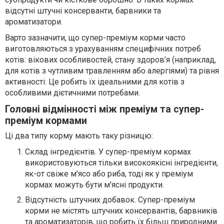
відсутні штучні консерванти, барвники та
ароматизатори.
Варто зазначити, що супер-преміум корми часто
виготовляються з урахуванням специфічних потреб
котів: вікових особливостей, стану здоров’я (наприклад,
для котів з чутливим травленням або алергіями) та рівня
активності. Це робить їх ідеальними для котів з
особливими дієтичними потребами.
Головні відмінності між преміум та супер-
преміум кормами
Ці два типу корму мають таку різницю:
Склад інгредієнтів. У супер-преміум кормах
використовуються тільки високоякісні інгредієнти,
як-от свіже м'ясо або риба, тоді як у преміум
кормах можуть бути м'ясні продукти.
Відсутність штучних добавок. Супер-преміум
корми не містять штучних консервантів, барвників
та ароматизаторів, що робить їх більш природними