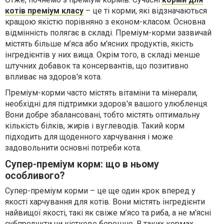
котів преміум класу
– це ті корми, які відзначаються
кращою якістю порівняно з економ-класом. Основна
відмінність полягає в складі. Преміум-корми зазвичай
містять більше м’яса або м'ясних продуктів, якість
інгредієнтів у них вища. Окрім того, в складі менше
штучних добавок та консервантів, що позитивно
впливає на здоров'я кота.
Преміум-корми часто містять вітаміни та мінерали,
необхідні для підтримки здоров'я вашого улюбленця.
Вони добре збалансовані, тобто містять оптимальну
кількість білків, жирів і вуглеводів. Такий корм
підходить для щоденного харчування і може
задовольнити основні потреби кота.
Супер-преміум корм: що в ньому
особливого?
Супер-преміум корми – це ще один крок вперед у
якості харчування для котів. Вони містять інгредієнти
найвищої якості, такі як свіже м’ясо та риба, а не м'ясні
субпродукти чи кісткове борошно. В таких кормах