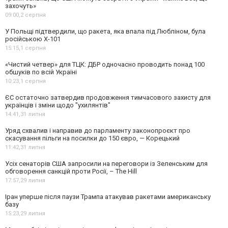
захочуть»
09:00,
2 серпня
У Польщі підтвердили, що ракета, яка впала під Любліном, була
російською Х-101
15:15,
1 серпня
«Чистий четвер» для ТЦК: ДБР одночасно проводить понад 100
обшуків по всій Україні
10:23,
1 серпня
ЄС остаточно затвердив продовження тимчасового захисту для
українців і зміни щодо "ухилянтів"
14:41,
31 липня
Уряд схвалив і направив до парламенту законопроєкт про
скасування пільги на посилки до 150 євро, — Корецький
11:42,
31 липня
Усіх сенаторів США запросили на переговори із Зеленським для
обговорення санкцій проти Росії, – The Hill
17:57,
29 липня
Іран уперше після паузи Трампа атакував ракетами американську
базу
15:23,
29 липня