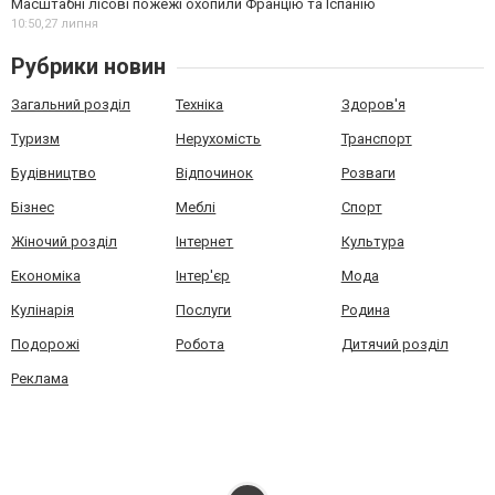
Масштабні лісові пожежі охопили Францію та Іспанію
10:50,
27 липня
Рубрики новин
Загальний розділ
Техніка
Здоров'я
Туризм
Нерухомість
Транспорт
Будівництво
Відпочинок
Розваги
Бізнес
Меблі
Спорт
Жіночий розділ
Інтернет
Культура
Економіка
Інтер'єр
Мода
Кулінарія
Послуги
Родина
Подорожі
Робота
Дитячий розділ
Реклама