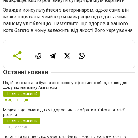
найкраще, варто розглянути супер-преміум варіанти.
Завжди консультуйтеся з ветеринаром, адже саме він
може підказати, який корм найкраще підходить саме
вашому улюбленцю. Пам’ятайте, що здоров’я вашого
кота багато в чому залежить від якості його харчування.
Останні новини
Надійне тепло для будь-якого сезону: ефективне обладнання для
дому від магазину Акватерм
Новини компаній
10:01,
Сьогодні
Медична допомога дітям і дорослим: як обрати клініку для всієї
родини
Новини компаній
11:00,
3 серпня
Трамп заявив, що США можуть забрати з України «майже все, що