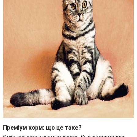
Преміум корм: що це таке?
Отже, почнемо з преміум кормів. Сучасні
корми для