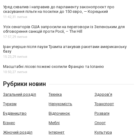
Уряд схвалив і направив до парламенту законопроєкт про
скасування пільги на посилки до 150 євро, — Корецький
11:42,
31 липня
Усіх сенаторів США запросили на переговори із Зеленським для
обговорення санкцій проти Росії, – The Hill
17:57,
29 липня
Іран уперше після паузи Трампа атакував ракетами американську
базу
15:23,
29 липня
Масштабні лісові пожежі охопили Францію та Іспанію
10:50,
27 липня
Рубрики новин
Загальний розділ
Техніка
Здоров'я
Туризм
Нерухомість
Транспорт
Будівництво
Відпочинок
Розваги
Бізнес
Меблі
Спорт
Жіночий розділ
Інтернет
Культура