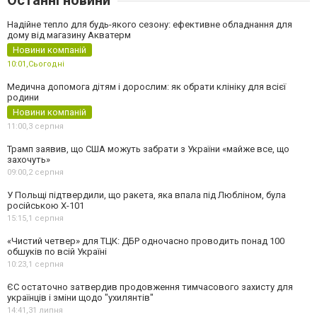
Останні новини
Надійне тепло для будь-якого сезону: ефективне обладнання для
дому від магазину Акватерм
Новини компаній
10:01,
Сьогодні
Медична допомога дітям і дорослим: як обрати клініку для всієї
родини
Новини компаній
11:00,
3 серпня
Трамп заявив, що США можуть забрати з України «майже все, що
захочуть»
09:00,
2 серпня
У Польщі підтвердили, що ракета, яка впала під Любліном, була
російською Х-101
15:15,
1 серпня
«Чистий четвер» для ТЦК: ДБР одночасно проводить понад 100
обшуків по всій Україні
10:23,
1 серпня
ЄС остаточно затвердив продовження тимчасового захисту для
українців і зміни щодо "ухилянтів"
14:41,
31 липня