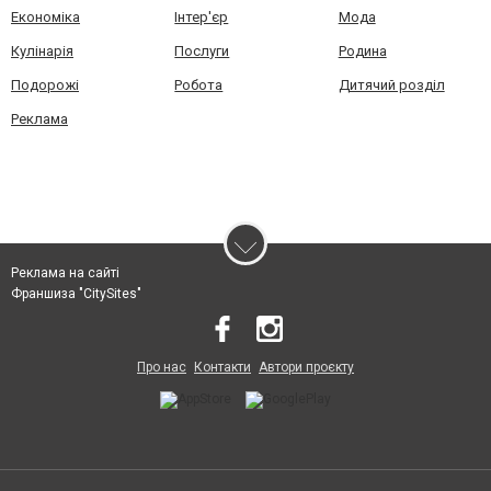
Економіка
Інтер'єр
Мода
Кулінарія
Послуги
Родина
Подорожі
Робота
Дитячий розділ
Реклама
Реклама на сайті
Франшиза "CitySites"
Про нас
Контакти
Автори проєкту