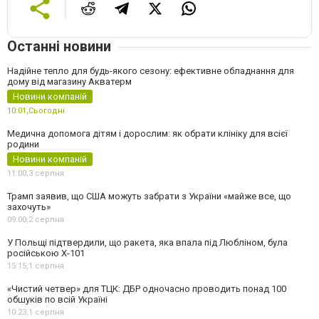
Останні новини
Надійне тепло для будь-якого сезону: ефективне обладнання для
дому від магазину Акватерм
Новини компаній
10:01,
Сьогодні
Медична допомога дітям і дорослим: як обрати клініку для всієї
родини
Новини компаній
11:00,
3 серпня
Трамп заявив, що США можуть забрати з України «майже все, що
захочуть»
09:00,
2 серпня
У Польщі підтвердили, що ракета, яка впала під Любліном, була
російською Х-101
15:15,
1 серпня
«Чистий четвер» для ТЦК: ДБР одночасно проводить понад 100
обшуків по всій Україні
10:23,
1 серпня