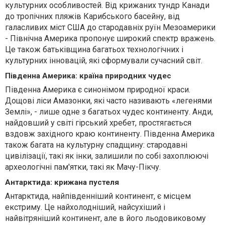
культурних особливостей. Від крижаних тундр Канади
до тропічних пляжів Карибського басейну, від
галасливих міст США до стародавніх руїн Мезоамерики
- Північна Америка пропонує широкий спектр вражень.
Це також батьківщина багатьох технологічних і
культурних інновацій, які сформували сучасний світ.
Південна Америка: країна природних чудес
Південна Америка є синонімом природної краси.
Дощові ліси Амазонки, які часто називають «легенями
Землі», - лише одне з багатьох чудес континенту. Анди,
найдовший у світі гірський хребет, простягається
вздовж західного краю континенту. Південна Америка
також багата на культурну спадщину: стародавні
цивілізації, такі як інки, залишили по собі захоплюючі
археологічні пам'ятки, такі як Мачу-Пікчу.
Антарктида: крижана пустеля
Антарктида, найпівденніший континент, є місцем
екстриму. Це найхолодніший, найсухіший і
найвітряніший континент, але в його льодовиковому