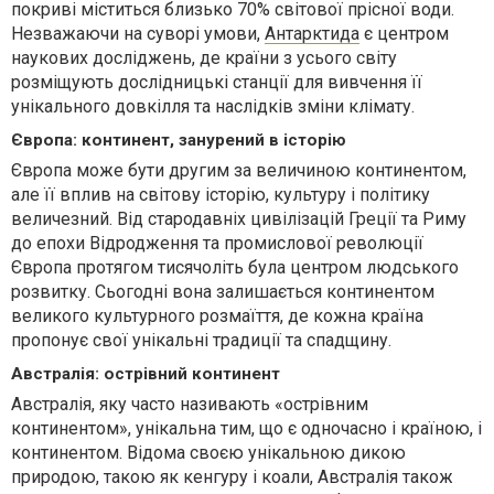
покриві міститься близько 70% світової прісної води.
Незважаючи на суворі умови,
Антарктида
є центром
наукових досліджень, де країни з усього світу
розміщують дослідницькі станції для вивчення її
унікального довкілля та наслідків зміни клімату.
Європа: континент, занурений в історію
Європа може бути другим за величиною континентом,
але її вплив на світову історію, культуру і політику
величезний. Від стародавніх цивілізацій Греції та Риму
до епохи Відродження та промислової революції
Європа протягом тисячоліть була центром людського
розвитку. Сьогодні вона залишається континентом
великого культурного розмаїття, де кожна країна
пропонує свої унікальні традиції та спадщину.
Австралія: острівний континент
Австралія, яку часто називають «острівним
континентом», унікальна тим, що є одночасно і країною, і
континентом. Відома своєю унікальною дикою
природою, такою як кенгуру і коали, Австралія також