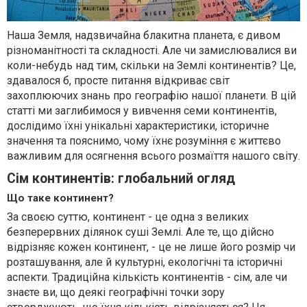
Наша Земля, надзвичайна блакитна планета, є дивом
різноманітності та складності. Але чи замислювалися ви
коли-небудь над тим, скільки на Землі континентів? Це,
здавалося б, просте питання відкриває світ
захоплюючих знань про географію нашої планети. В цій
статті ми заглибимося у вивчення семи континентів,
дослідимо їхні унікальні характеристики, історичне
значення та пояснимо, чому їхнє розуміння є життєво
важливим для осягнення всього розмаїття нашого світу.
Сім континентів: глобальний огляд
Що таке континент?
За своєю суттю, континент - це одна з великих
безперервних ділянок суші Землі. Але те, що дійсно
відрізняє кожен континент, - це не лише його розмір чи
розташування, але й культурні, екологічні та історичні
аспекти. Традиційна кількість континентів - сім, але чи
знаєте ви, що деякі географічні точки зору