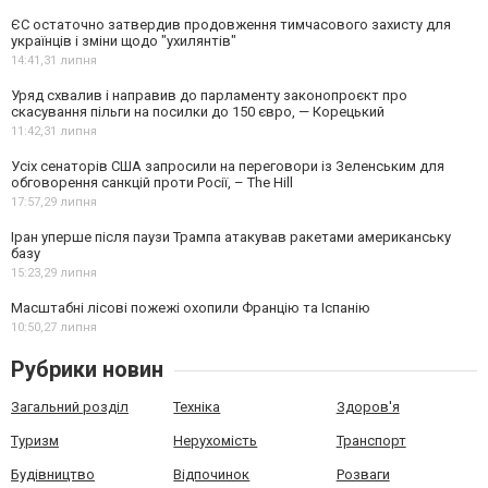
ЄС остаточно затвердив продовження тимчасового захисту для
українців і зміни щодо "ухилянтів"
14:41,
31 липня
Уряд схвалив і направив до парламенту законопроєкт про
скасування пільги на посилки до 150 євро, — Корецький
11:42,
31 липня
Усіх сенаторів США запросили на переговори із Зеленським для
обговорення санкцій проти Росії, – The Hill
17:57,
29 липня
Іран уперше після паузи Трампа атакував ракетами американську
базу
15:23,
29 липня
Масштабні лісові пожежі охопили Францію та Іспанію
10:50,
27 липня
Рубрики новин
Загальний розділ
Техніка
Здоров'я
Туризм
Нерухомість
Транспорт
Будівництво
Відпочинок
Розваги