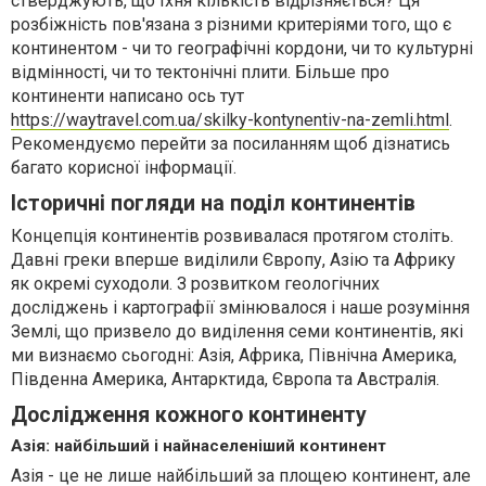
стверджують, що їхня кількість відрізняється? Ця
розбіжність пов'язана з різними критеріями того, що є
континентом - чи то географічні кордони, чи то культурні
відмінності, чи то тектонічні плити. Більше про
континенти написано ось тут
https://waytravel.com.ua/skilky-kontynentiv-na-zemli.html
.
Рекомендуємо перейти за посиланням щоб дізнатись
багато корисної інформації.
Історичні погляди на поділ континентів
Концепція континентів розвивалася протягом століть.
Давні греки вперше виділили Європу, Азію та Африку
як окремі суходоли. З розвитком геологічних
досліджень і картографії змінювалося і наше розуміння
Землі, що призвело до виділення семи континентів, які
ми визнаємо сьогодні: Азія, Африка, Північна Америка,
Південна Америка, Антарктида, Європа та Австралія.
Дослідження кожного континенту
Азія: найбільший і найнаселеніший континент
Азія - це не лише найбільший за площею континент, але