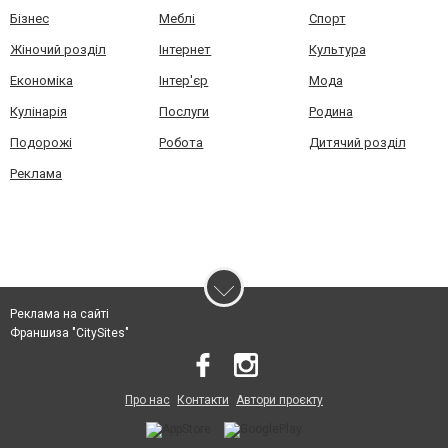
Бізнес
Меблі
Спорт
Жіночий розділ
Інтернет
Культура
Економіка
Інтер'єр
Мода
Кулінарія
Послуги
Родина
Подорожі
Робота
Дитячий розділ
Реклама
Реклама на сайті
Франшиза "CitySites"
Про нас
Контакти
Автори проєкту