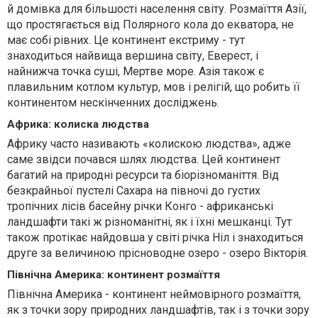
й домівка для більшості населення світу. Розмаїття Азії,
що простягається від Полярного кола до екватора, не
має собі рівних. Це континент екстриму - тут
знаходиться найвища вершина світу, Еверест, і
найнижча точка суші, Мертве море. Азія також є
плавильним котлом культур, мов і релігій, що робить її
континентом нескінченних досліджень.
Африка: колиска людства
Африку часто називають «колискою людства», адже
саме звідси почався шлях людства. Цей континент
багатий на природні ресурси та біорізноманіття. Від
безкрайньої пустелі Сахара на півночі до густих
тропічних лісів басейну річки Конго - африканські
ландшафти такі ж різноманітні, як і їхні мешканці. Тут
також протікає найдовша у світі річка Ніл і знаходиться
друге за величиною прісноводне озеро - озеро Вікторія.
Північна Америка: континент розмаїття
Північна Америка - континент неймовірного розмаїття,
як з точки зору природних ландшафтів, так і з точки зору