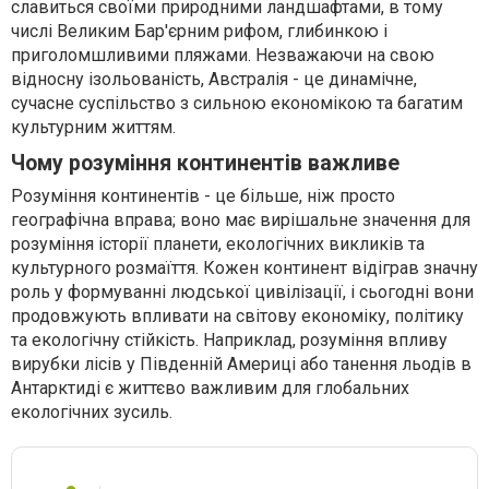
славиться своїми природними ландшафтами, в тому
числі Великим Бар'єрним рифом, глибинкою і
приголомшливими пляжами. Незважаючи на свою
відносну ізольованість, Австралія - це динамічне,
сучасне суспільство з сильною економікою та багатим
культурним життям.
Чому розуміння континентів важливе
Розуміння континентів - це більше, ніж просто
географічна вправа; воно має вирішальне значення для
розуміння історії планети, екологічних викликів та
культурного розмаїття. Кожен континент відіграв значну
роль у формуванні людської цивілізації, і сьогодні вони
продовжують впливати на світову економіку, політику
та екологічну стійкість. Наприклад, розуміння впливу
вирубки лісів у Південній Америці або танення льодів в
Антарктиді є життєво важливим для глобальних
екологічних зусиль.