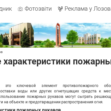
дник
Фотозвіти
Реклама у Лозов
ов
 характеристики пожарны
это ключевой элемент противопожарного обору
оставки воды или других огнетушащих средств к мес
спользование пожарных рукавов могут сыграть решающ
и на объекте и предотвращении распространения огня.
истики пожарных рукавов