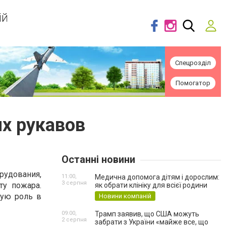
ій
Спецрозділ
Помогатор
х рукавов
Останні новини
дования,
11:00,
Медична допомога дітям і дорослим:
3 серпня
ту пожара.
як обрати клініку для всієї родини
ую роль в
Новини компаній
09:00,
Трамп заявив, що США можуть
2 серпня
забрати з України «майже все, що