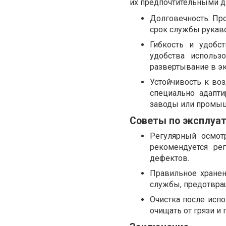
их предпочтительными д
Долговечность: Пр
срок службы рукаво
Гибкость и удобс
удобства использ
развертывание в э
Устойчивость к во
специально адапти
заводы или промыш
Советы по эксплуат
Регулярный осмот
рекомендуется ре
дефектов.
Правильное хранен
службы, предотвра
Очистка после исп
очищать от грязи и