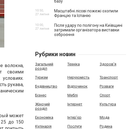
базу
10:50,
Масштабні лісові пожежі охопили
27 липня
Францію та Іспанію
10:00,
Після удару по полігону на Київщині
27 липня
затримали організатора виставки
озброєння
Рубрики новин
Загальний
Техніка
Здоров'я
е волокна,
розділ
ет своими
Туризм
Нерухомість
Транспорт
 условиях.
ть рукава,
Будівництво
Відпочинок
Розваги
ханическим
Бізнес
Меблі
Спорт
Жіночий
Інтернет
Культура
розділ
орый может
Економіка
Інтер'єр
Мода
 25 до 150
Кулінарія
Послуги
Родина
ет покрыть