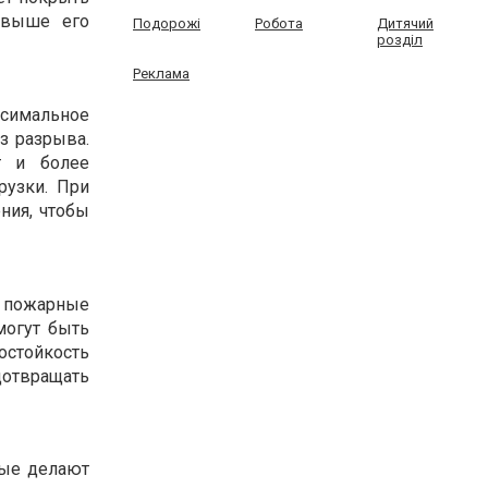
 выше его
Подорожі
Робота
Дитячий
розділ
Реклама
ксимальное
з разрыва.
т и более
рузки. При
ния, чтобы
е пожарные
могут быть
остойкость
отвращать
рые делают