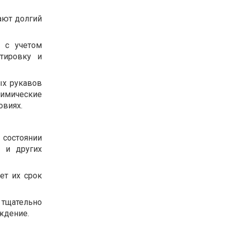
ают долгий
ы с учетом
ртировку и
ых рукавов
химические
овиях.
 состоянии
к и других
ет их срок
 тщательно
еждение.