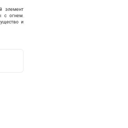
й элемент
ы с огнем.
мущество и