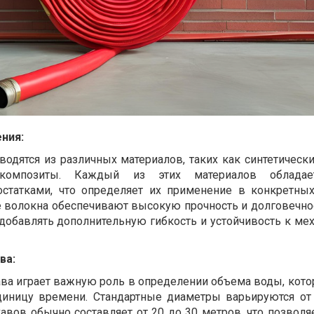
ния:
одятся из различных материалов, таких как синтетически
 композиты. Каждый из этих материалов облада
статками, что определяет их применение в конкретных
е волокна обеспечивают высокую прочность и долговечнос
 добавлять дополнительную гибкость и устойчивость к ме
ва:
ва играет важную роль в определении объема воды, кот
единицу времени. Стандартные диаметры варьируются от
авов обычно составляет от 20 до 30 метров, что позволя