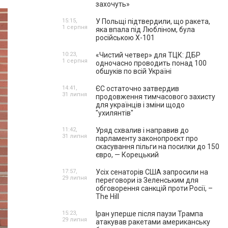
захочуть»
15:15,
У Польщі підтвердили, що ракета,
1 серпня
яка впала під Любліном, була
російською Х-101
10:23,
«Чистий четвер» для ТЦК: ДБР
1 серпня
одночасно проводить понад 100
обшуків по всій Україні
14:41,
ЄС остаточно затвердив
31 липня
продовження тимчасового захисту
для українців і зміни щодо
"ухилянтів"
11:42,
Уряд схвалив і направив до
31 липня
парламенту законопроєкт про
скасування пільги на посилки до 150
євро, — Корецький
17:57,
Усіх сенаторів США запросили на
29 липня
переговори із Зеленським для
обговорення санкцій проти Росії, –
The Hill
15:23,
Іран уперше після паузи Трампа
29 липня
атакував ракетами американську