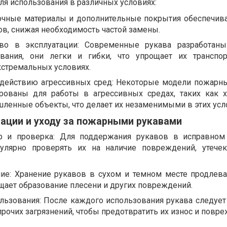
ля использования в различных условиях:
очные материалы и дополнительные покрытия обеспечив
в, снижая необходимость частой замены.
тво в эксплуатации: Современные рукава разработан
ования, они легки и гибки, что упрощает их транспо
кстремальных условиях.
здействию агрессивных сред: Некоторые модели пожарн
рованы для работы в агрессивных средах, таких как 
ленные объекты, что делает их незаменимыми в этих усл
ации и уходу за пожарными рукавами
р и проверка: Для поддержания рукавов в исправном
гулярно проверять их на наличие повреждений, утече
ие: Хранение рукавов в сухом и темном месте продлева
щает образование плесени и других повреждений.
ользования: После каждого использования рукава следует
 прочих загрязнений, чтобы предотвратить их износ и повр