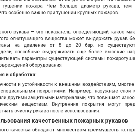
 тушении пожара. Чем больше диаметр рукава, тем
 что особенно важно при тушении крупных пожаров.
ного рукава – это показатель, определяющий, какое ма
гого огнетушащего вещества может выдержать рукав бе
итаны на давление от 8 до 20 бар, но существую
дели, способные выдерживать еще более высокие наг
читывать параметры существующей системы пожаротуше
повреждений оборудования.
я и обработка:
чности и устойчивости к внешним воздействиям, многи
 специальными покрытиями. Например, наружные слои 
ли другими защитными материалами, что повышает износ
ическим веществам. Внутренние покрытия могут пред
егчать очистку рукава после использования.
льзования качественных пожарных рукавов
ого качества обладают множеством преимуществ, кото