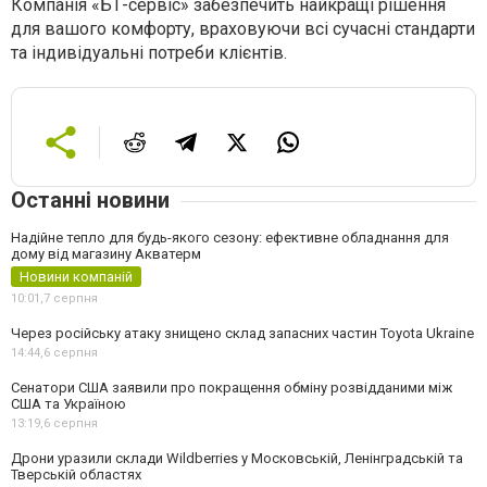
Компанія «БТ-сервіс» забезпечить найкращі рішення
для вашого комфорту, враховуючи всі сучасні стандарти
та індивідуальні потреби клієнтів.
Останні новини
Надійне тепло для будь-якого сезону: ефективне обладнання для
дому від магазину Акватерм
Новини компаній
10:01,
7 серпня
Через російську атаку знищено склад запасних частин Toyota Ukraine
14:44,
6 серпня
Сенатори США заявили про покращення обміну розвідданими між
США та Україною
13:19,
6 серпня
Дрони уразили склади Wildberries у Московській, Ленінградській та
Тверській областях