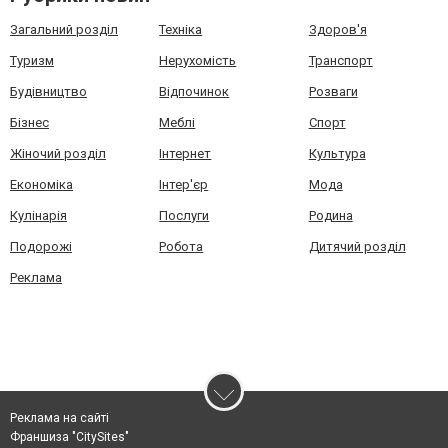
Загальний розділ
Техніка
Здоров'я
Туризм
Нерухомість
Транспорт
Будівництво
Відпочинок
Розваги
Бізнес
Меблі
Спорт
Жіночий розділ
Інтернет
Культура
Економіка
Інтер'єр
Мода
Кулінарія
Послуги
Родина
Подорожі
Робота
Дитячий розділ
Реклама
Реклама на сайті
Франшиза "CitySites"