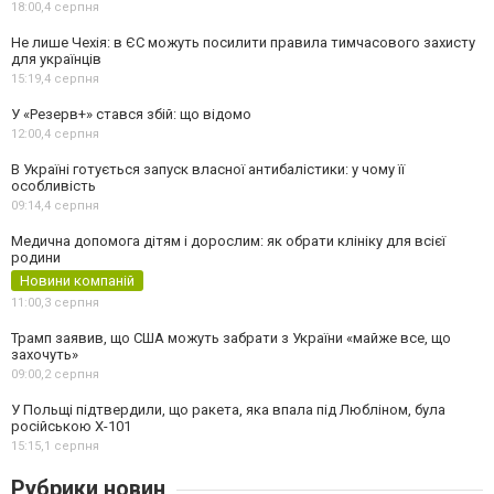
18:00,
4 серпня
Не лише Чехія: в ЄС можуть посилити правила тимчасового захисту
для українців
15:19,
4 серпня
У «Резерв+» стався збій: що відомо
12:00,
4 серпня
В Україні готується запуск власної антибалістики: у чому її
особливість
09:14,
4 серпня
Медична допомога дітям і дорослим: як обрати клініку для всієї
родини
Новини компаній
11:00,
3 серпня
Трамп заявив, що США можуть забрати з України «майже все, що
захочуть»
09:00,
2 серпня
У Польщі підтвердили, що ракета, яка впала під Любліном, була
російською Х-101
15:15,
1 серпня
Рубрики новин