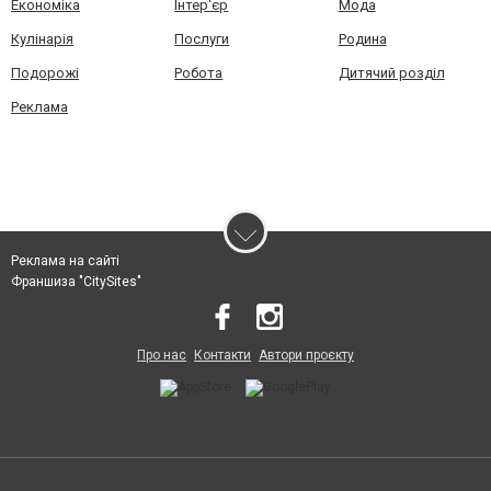
Економіка
Інтер'єр
Мода
Кулінарія
Послуги
Родина
Подорожі
Робота
Дитячий розділ
Реклама
Реклама на сайті
Франшиза "CitySites"
Про нас
Контакти
Автори проєкту