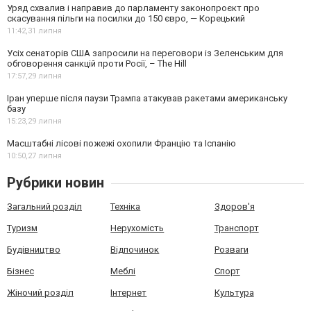
Уряд схвалив і направив до парламенту законопроєкт про
скасування пільги на посилки до 150 євро, — Корецький
11:42,
31 липня
Усіх сенаторів США запросили на переговори із Зеленським для
обговорення санкцій проти Росії, – The Hill
17:57,
29 липня
Іран уперше після паузи Трампа атакував ракетами американську
базу
15:23,
29 липня
Масштабні лісові пожежі охопили Францію та Іспанію
10:50,
27 липня
Рубрики новин
Загальний розділ
Техніка
Здоров'я
Туризм
Нерухомість
Транспорт
Будівництво
Відпочинок
Розваги
Бізнес
Меблі
Спорт
Жіночий розділ
Інтернет
Культура