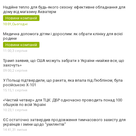
Надійне тепло для будь-якого сезону: ефективне обладнання для
дому від магазину Акватерм
Новини компаній
10:01,
Сьогодні
Медична допомога дітям і дорослим: як обрати клініку для всієї
родини
Новини компаній
11:00,
3 серпня
Трамп заявив, що США можуть забрати з України «майже все, що
захочуть»
09:00,
2 серпня
У Польщі підтвердили, що ракета, яка впала під Любліном, була
російською Х-101
15:15,
1 серпня
«Чистий четвер» для ТЦК: ДБР одночасно проводить понад 100
обшуків по всій Україні
10:23,
1 серпня
ЄС остаточно затвердив продовження тимчасового захисту для
українців і зміни щодо "ухилянтів"
14:41,
31 липня