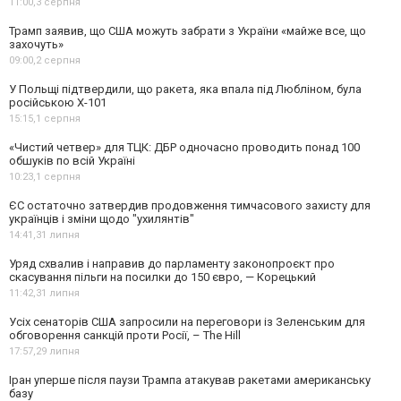
11:00,
3 серпня
Трамп заявив, що США можуть забрати з України «майже все, що
захочуть»
09:00,
2 серпня
У Польщі підтвердили, що ракета, яка впала під Любліном, була
російською Х-101
15:15,
1 серпня
«Чистий четвер» для ТЦК: ДБР одночасно проводить понад 100
обшуків по всій Україні
10:23,
1 серпня
ЄС остаточно затвердив продовження тимчасового захисту для
українців і зміни щодо "ухилянтів"
14:41,
31 липня
Уряд схвалив і направив до парламенту законопроєкт про
скасування пільги на посилки до 150 євро, — Корецький
11:42,
31 липня
Усіх сенаторів США запросили на переговори із Зеленським для
обговорення санкцій проти Росії, – The Hill
17:57,
29 липня
Іран уперше після паузи Трампа атакував ракетами американську
базу