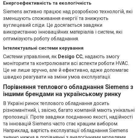
Енергоефективність та екологічність
Siemens активно працює над розробкою технологій, які
зменшують споживання енергії та знижують
вуглецевий сліди. Це досягається завдяки
використанню інноваційних матеріалів і систем, які
оптимізують роботу обладнання.
Інтелектуальні системи керування
Системи управління, як
Desigo CC
, надають змогу
моніторити та контролювати всі аспекти роботи HVAC.
Це не лише зручно, але й ефективно, адже допомагає
швидко реагувати на зміни умов експлуатації.
Порівняння теплового обладнання Siemens з
іншими брендами на українському ринку
В Україні ринок теплового обладнання досить
різноманітний, і, звісно, багато компаній мають унікальні
пропозиції. Проте завдяки поєднанню якості, надійності
та інновацій Siemens часто стає кращим вибором.
Наприклад, вартість експлуатації обладнання Siemens
значно нижча в порівнянні з аналогічними моделями