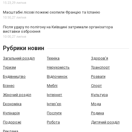
15:23,
29 липня
Масштабні лісові пожежі охопили Францію та Іспанію
10:50,
27 липня
Після удару по полігону на Київщині затримали організатора
виставки озброєння
10:00,
27 липня
Рубрики новин
Загальний розділ
Техніка
Здоров'я
Туризм
Нерухомість
Транспорт
Будівництво
Відпочинок
Розваги
Бізнес
Меблі
Спорт
Жіночий розділ
Інтернет
Культура
Економіка
Інтер'єр
Мода
Кулінарія
Послуги
Родина
Подорожі
Робота
Дитячий розділ
Реклама