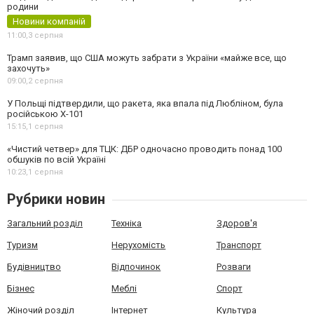
родини
Новини компаній
11:00,
3 серпня
Трамп заявив, що США можуть забрати з України «майже все, що
захочуть»
09:00,
2 серпня
У Польщі підтвердили, що ракета, яка впала під Любліном, була
російською Х-101
15:15,
1 серпня
«Чистий четвер» для ТЦК: ДБР одночасно проводить понад 100
обшуків по всій Україні
10:23,
1 серпня
Рубрики новин
Загальний розділ
Техніка
Здоров'я
Туризм
Нерухомість
Транспорт
Будівництво
Відпочинок
Розваги
Бізнес
Меблі
Спорт
Жіночий розділ
Інтернет
Культура