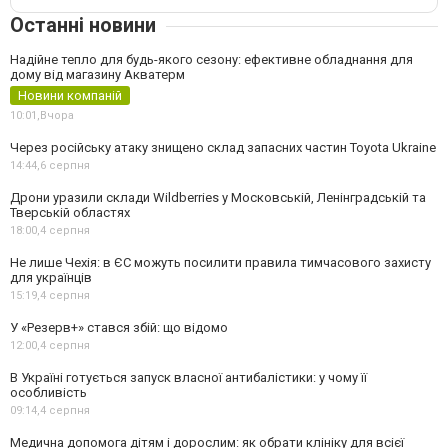
Останні новини
Надійне тепло для будь-якого сезону: ефективне обладнання для
дому від магазину Акватерм
Новини компаній
10:01,
Вчора
Через російську атаку знищено склад запасних частин Toyota Ukraine
14:44,
6 серпня
Дрони уразили склади Wildberries у Московській, Ленінградській та
Тверській областях
18:00,
4 серпня
Не лише Чехія: в ЄС можуть посилити правила тимчасового захисту
для українців
15:19,
4 серпня
У «Резерв+» стався збій: що відомо
12:00,
4 серпня
В Україні готується запуск власної антибалістики: у чому її
особливість
09:14,
4 серпня
Медична допомога дітям і дорослим: як обрати клініку для всієї