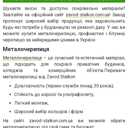
Шукаєте якісні та доступні покрівельні матеріали?
Завітайте на офіційний сайт
zavod-stalkon.com.ua
! Завод
пропонує широкий вибір продукції, яка задовольнить
будь-які потреби у будівництві чи ремонті даху. У нас ви
можете купити металочерепицю, профнастил і бітумну
черепицю за найкращими цінами в Україні.
Металочерепиця
Металлочерепица
— це сучасний та естетичний матеріал,
що підходить для покрівлі приватних будинків,
котеджів та комерційних об’єктів.Переваги
металочерепиці від Zavod Stalkon:
Довговічність (термін служби понад 30 років);
Стійкість до корозії та ультрафіолету;
Легкий монтаж;
Широкий вибір кольорів і форм.
На сайті zavod-stalkon.com.ua ви можете обрати
металочерепицю під свій смак та бюджет.