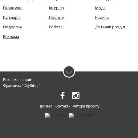
Економіка
Інтер'єр
Мода
Кулінарія
Послуги
Родина
Подорожі
Робота
Дитячий розділ
Реклама
Реклама на сайті
Франшиза "CitySites"
Про нас
Контакти
Автори проєкту