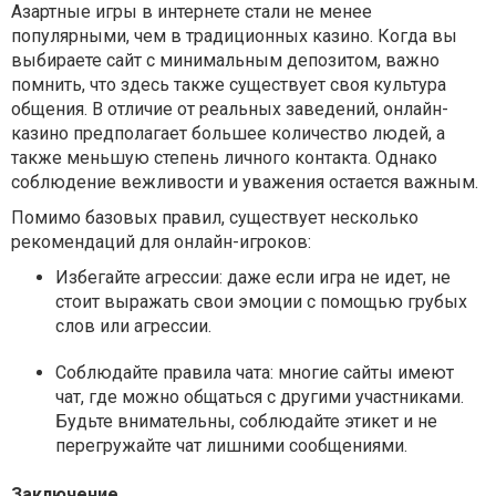
Азартные игры в интернете стали не менее
популярными, чем в традиционных казино. Когда вы
выбираете сайт с минимальным депозитом, важно
помнить, что здесь также существует своя культура
общения. В отличие от реальных заведений, онлайн-
казино предполагает большее количество людей, а
также меньшую степень личного контакта. Однако
соблюдение вежливости и уважения остается важным.
Помимо базовых правил, существует несколько
рекомендаций для онлайн-игроков:
Избегайте агрессии: даже если игра не идет, не
стоит выражать свои эмоции с помощью грубых
слов или агрессии.
Соблюдайте правила чата: многие сайты имеют
чат, где можно общаться с другими участниками.
Будьте внимательны, соблюдайте этикет и не
перегружайте чат лишними сообщениями.
Заключение