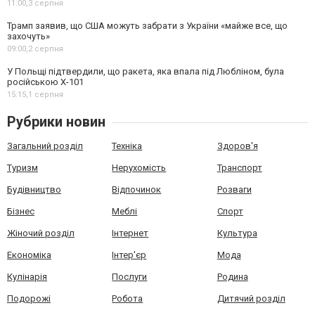
11:00,
3 серпня
Трамп заявив, що США можуть забрати з України «майже все, що
захочуть»
09:00,
2 серпня
У Польщі підтвердили, що ракета, яка впала під Любліном, була
російською Х-101
15:15,
1 серпня
Рубрики новин
Загальний розділ
Техніка
Здоров'я
Туризм
Нерухомість
Транспорт
Будівництво
Відпочинок
Розваги
Бізнес
Меблі
Спорт
Жіночий розділ
Інтернет
Культура
Економіка
Інтер'єр
Мода
Кулінарія
Послуги
Родина
Подорожі
Робота
Дитячий розділ