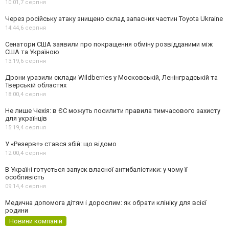
10:01,
7 серпня
Через російську атаку знищено склад запасних частин Toyota Ukraine
14:44,
6 серпня
Сенатори США заявили про покращення обміну розвідданими між
США та Україною
13:19,
6 серпня
Дрони уразили склади Wildberries у Московській, Ленінградській та
Тверській областях
18:00,
4 серпня
Не лише Чехія: в ЄС можуть посилити правила тимчасового захисту
для українців
15:19,
4 серпня
У «Резерв+» стався збій: що відомо
12:00,
4 серпня
В Україні готується запуск власної антибалістики: у чому її
особливість
09:14,
4 серпня
Медична допомога дітям і дорослим: як обрати клініку для всієї
родини
Новини компаній