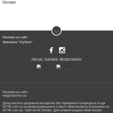
Реклама
Реклама на сайті
Франшиза "CitySites"
Про нас
Контакти
Автори проєкту
Реклама на сайті:
rek@citysites.ua
Допускається цитування матеріалів без отримання попередньої згоди
05745.com.ua за умови розміщення в тексті обов'язкового посилання на
05745.com.ua - Сайт міста Лозова. Для інтернет-видань обов'язкове