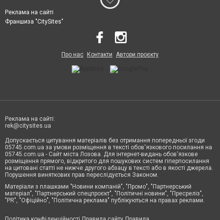
Реклама на сайті
Франшиза "CitySites"
Про нас
Контакти
Автори проєкту
Реклама на сайті:
rek@citysites.ua
Допускається цитування матеріалів без отримання попередньої згоди
05745.com.ua за умови розміщення в тексті обов'язкового посилання на
05745.com.ua - Сайт міста Лозова. Для інтернет-видань обов'язкове
розміщення прямого, відкритого для пошукових систем гіперпосилання
на цитовані статті не нижче другого абзацу в тексті або в якості джерела.
Порушення виняткових прав переслідується Законом.
Матеріали з плашками "Новини компаній", "Промо", "Партнерський
матеріал", "Партнерський спецпроєкт", "Політичні новини", "Пресреліз",
"PR", "Офіційно", "Політична реклама" публікуються на правах реклами.
Політика конфіденційності
Правила сайту
Правила