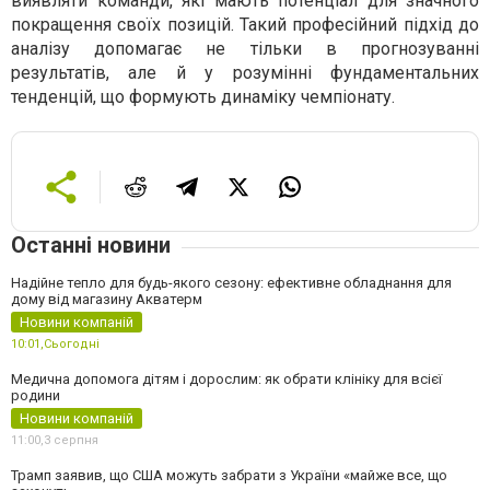
виявляти команди, які мають потенціал для значного
покращення своїх позицій. Такий професійний підхід до
аналізу допомагає не тільки в прогнозуванні
результатів, але й у розумінні фундаментальних
тенденцій, що формують динаміку чемпіонату.
Останні новини
Надійне тепло для будь-якого сезону: ефективне обладнання для
дому від магазину Акватерм
Новини компаній
10:01,
Сьогодні
Медична допомога дітям і дорослим: як обрати клініку для всієї
родини
Новини компаній
11:00,
3 серпня
Трамп заявив, що США можуть забрати з України «майже все, що