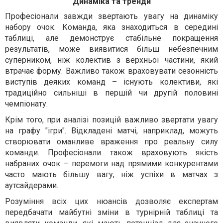
Динаміка та тренди
Професіонали завжди звертають увагу на динаміку
набору очок. Команда, яка знаходиться в середині
таблиці, але демонструє стабільне покращення
результатів, може виявитися більш небезпечним
суперником, ніж колектив з верхньої частини, який
втрачає форму. Важливо також враховувати сезонність
виступів деяких команд – існують колективи, які
традиційно сильніші в першій чи другій половині
чемпіонату.
Крім того, при аналізі позицій важливо звертати увагу
на графу "ігри". Відкладені матчі, наприклад, можуть
створювати оманливе враження про реальну силу
команди. Професіонали також враховують якість
набраних очок – перемоги над прямими конкурентами
часто мають більшу вагу, ніж успіхи в матчах з
аутсайдерами.
Розуміння всіх цих нюансів дозволяє експертам
передбачати майбутні зміни в турнірній таблиці та