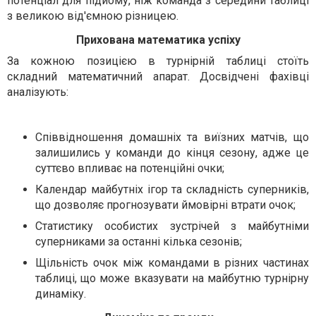
потенціал для підйому, ніж команда з середини таблиці
з великою від'ємною різницею.
Прихована математика успіху
За кожною позицією в турнірній таблиці стоїть
складний математичний апарат. Досвідчені фахівці
аналізують:
Співвідношення домашніх та виїзних матчів, що
залишились у команди до кінця сезону, адже це
суттєво впливає на потенційні очки;
Календар майбутніх ігор та складність суперників,
що дозволяє прогнозувати ймовірні втрати очок;
Статистику особистих зустрічей з майбутніми
суперниками за останні кілька сезонів;
Щільність очок між командами в різних частинах
таблиці, що може вказувати на майбутню турнірну
динаміку.