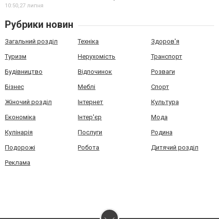
10:50,
27 липня
Рубрики новин
Загальний розділ
Техніка
Здоров'я
Туризм
Нерухомість
Транспорт
Будівництво
Відпочинок
Розваги
Бізнес
Меблі
Спорт
Жіночий розділ
Інтернет
Культура
Економіка
Інтер'єр
Мода
Кулінарія
Послуги
Родина
Подорожі
Робота
Дитячий розділ
Реклама