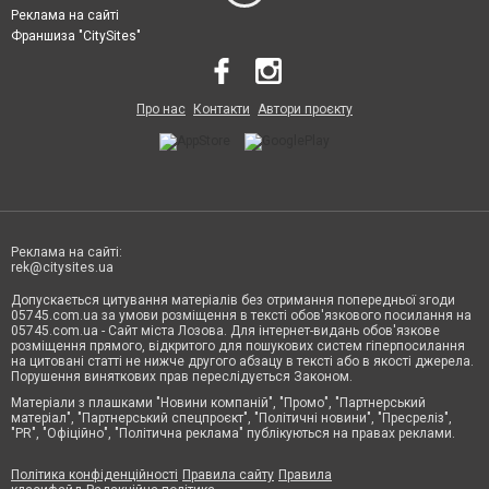
Реклама на сайті
Франшиза "CitySites"
Про нас
Контакти
Автори проєкту
Реклама на сайті:
rek@citysites.ua
Допускається цитування матеріалів без отримання попередньої згоди
05745.com.ua за умови розміщення в тексті обов'язкового посилання на
05745.com.ua - Сайт міста Лозова. Для інтернет-видань обов'язкове
розміщення прямого, відкритого для пошукових систем гіперпосилання
на цитовані статті не нижче другого абзацу в тексті або в якості джерела.
Порушення виняткових прав переслідується Законом.
Матеріали з плашками "Новини компаній", "Промо", "Партнерський
матеріал", "Партнерський спецпроєкт", "Політичні новини", "Пресреліз",
"PR", "Офіційно", "Політична реклама" публікуються на правах реклами.
Політика конфіденційності
Правила сайту
Правила