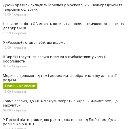
Дрони уразили склади Wildberries у Московській, Ленінградській та
Тверській областях
18:00,
4 серпня
Не лише Чехія: в ЄС можуть посилити правила тимчасового захисту
для українців
15:19,
4 серпня
У «Резерв+» стався збій: що відомо
12:00,
4 серпня
В Україні готується запуск власної антибалістики: у чому її
особливість
09:14,
4 серпня
Медична допомога дітям і дорослим: як обрати клініку для всієї
родини
Новини компаній
11:00,
3 серпня
Трамп заявив, що США можуть забрати з України «майже все, що
захочуть»
09:00,
2 серпня
У Польщі підтвердили, що ракета, яка впала під Любліном, була
російською Х-101