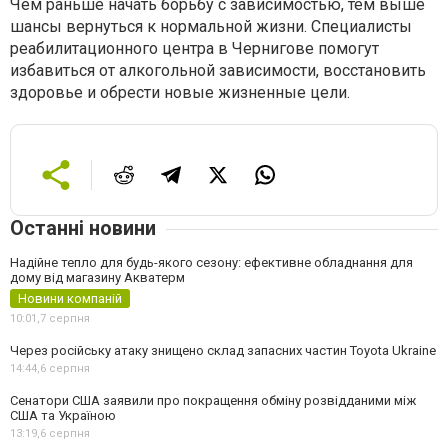
Чем раньше начать борьбу с зависимостью, тем выше
шансы вернуться к нормальной жизни. Специалисты
реабилитационного центра в Чернигове помогут
избавиться от алкогольной зависимости, восстановить
здоровье и обрести новые жизненные цели.
Останні новини
Надійне тепло для будь-якого сезону: ефективне обладнання для
дому від магазину Акватерм
Новини компаній
10:01,
7 серпня
Через російську атаку знищено склад запасних частин Toyota Ukraine
14:44,
6 серпня
Сенатори США заявили про покращення обміну розвідданими між
США та Україною
13:19,
6 серпня