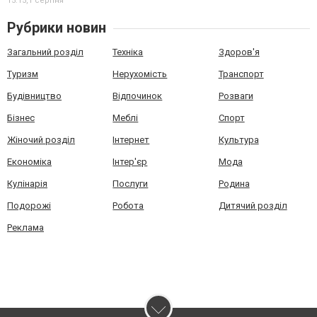
15:15,
1 серпня
Рубрики новин
Загальний розділ
Техніка
Здоров'я
Туризм
Нерухомість
Транспорт
Будівництво
Відпочинок
Розваги
Бізнес
Меблі
Спорт
Жіночий розділ
Інтернет
Культура
Економіка
Інтер'єр
Мода
Кулінарія
Послуги
Родина
Подорожі
Робота
Дитячий розділ
Реклама