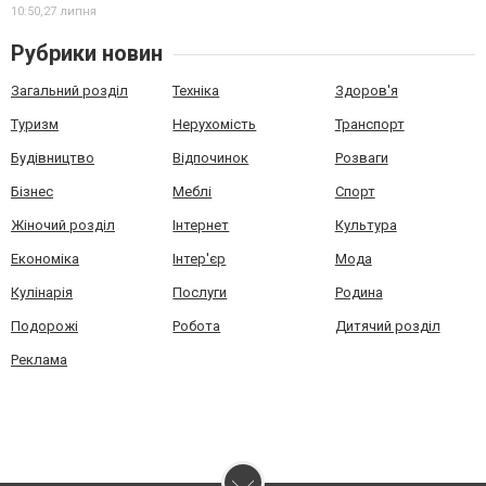
10:50,
27 липня
Рубрики новин
Загальний розділ
Техніка
Здоров'я
Туризм
Нерухомість
Транспорт
Будівництво
Відпочинок
Розваги
Бізнес
Меблі
Спорт
Жіночий розділ
Інтернет
Культура
Економіка
Інтер'єр
Мода
Кулінарія
Послуги
Родина
Подорожі
Робота
Дитячий розділ
Реклама