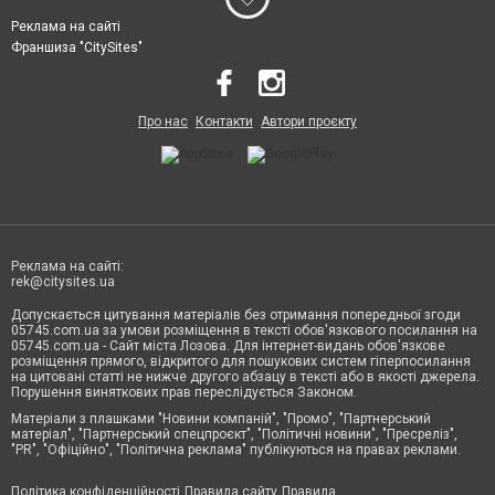
Реклама на сайті
Франшиза "CitySites"
Про нас
Контакти
Автори проєкту
Реклама на сайті:
rek@citysites.ua
Допускається цитування матеріалів без отримання попередньої згоди
05745.com.ua за умови розміщення в тексті обов'язкового посилання на
05745.com.ua - Сайт міста Лозова. Для інтернет-видань обов'язкове
розміщення прямого, відкритого для пошукових систем гіперпосилання
на цитовані статті не нижче другого абзацу в тексті або в якості джерела.
Порушення виняткових прав переслідується Законом.
Матеріали з плашками "Новини компаній", "Промо", "Партнерський
матеріал", "Партнерський спецпроєкт", "Політичні новини", "Пресреліз",
"PR", "Офіційно", "Політична реклама" публікуються на правах реклами.
Політика конфіденційності
Правила сайту
Правила