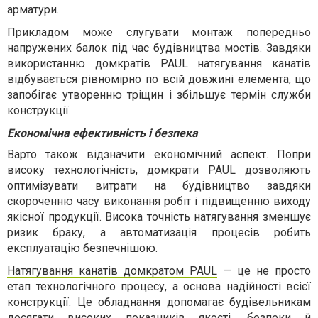
арматури.
Прикладом може слугувати монтаж попередньо
напружених балок під час будівництва мостів. Завдяки
використанню домкратів PAUL натягування канатів
відбувається рівномірно по всій довжині елемента, що
запобігає утворенню тріщин і збільшує термін служби
конструкції.
Економічна ефективність і безпека
Варто також відзначити економічний аспект. Попри
високу технологічність, домкрати PAUL дозволяють
оптимізувати витрати на будівництво завдяки
скороченню часу виконання робіт і підвищенню виходу
якісної продукції. Висока точність натягування зменшує
ризик браку, а автоматизація процесів робить
експлуатацію безпечнішою.
Натягування канатів домкратом PAUL
— це не просто
етап технологічного процесу, а основа надійності всієї
конструкції. Це обладнання допомагає будівельникам
досягати високих показників якості, безпеки й