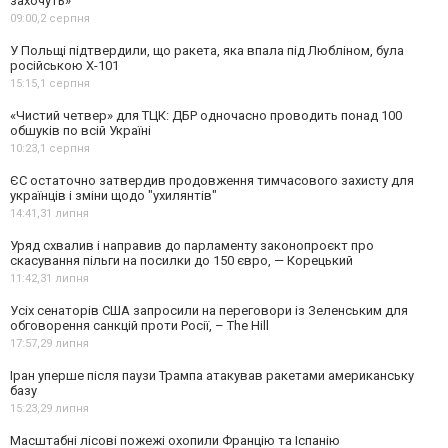
захочуть»
09:00,
2 серпня
У Польщі підтвердили, що ракета, яка впала під Любліном, була
російською Х-101
15:15,
1 серпня
«Чистий четвер» для ТЦК: ДБР одночасно проводить понад 100
обшуків по всій Україні
10:23,
1 серпня
ЄС остаточно затвердив продовження тимчасового захисту для
українців і зміни щодо "ухилянтів"
14:41,
31 липня
Уряд схвалив і направив до парламенту законопроєкт про
скасування пільги на посилки до 150 євро, — Корецький
11:42,
31 липня
Усіх сенаторів США запросили на переговори із Зеленським для
обговорення санкцій проти Росії, – The Hill
17:57,
29 липня
Іран уперше після паузи Трампа атакував ракетами американську
базу
15:23,
29 липня
Масштабні лісові пожежі охопили Францію та Іспанію