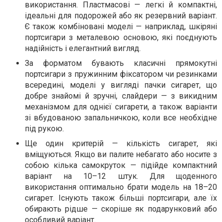
використання. Пластмасові — легкі й компактні,
ідеальні для подорожей або як резервний варіант.
Є також комбіновані моделі — наприклад, шкіряні
портсигари з металевою основою, які поєднують
надійність і елегантний вигляд.
За форматом бувають класичні прямокутні
портсигари з пружинним фіксатором чи резинками
всередині, моделі у вигляді пачки сигарет, що
добре знайомі й зручні, слайдери — з викидним
механізмом для однієї сигарети, а також варіанти
зі вбудованою запальничкою, коли все необхідне
під рукою.
Ще один критерій — кількість сигарет, які
вміщуються. Якщо ви палите небагато або носите з
собою кілька самокруток — підійде компактний
варіант на 10–12 штук. Для щоденного
використання оптимально брати модель на 18–20
сигарет. Існують також більші портсигари, але їх
обирають рідше — скоріше як подарунковий або
особливий варіант.