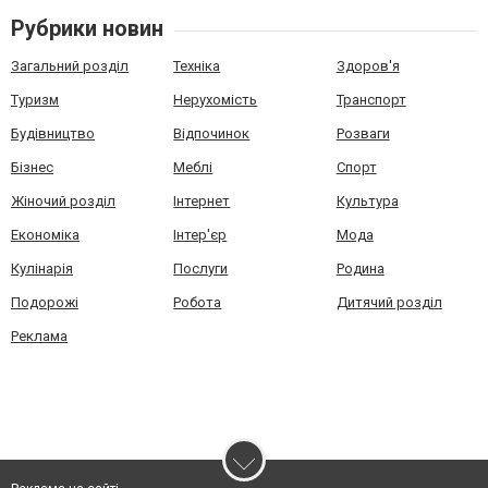
Рубрики новин
Загальний розділ
Техніка
Здоров'я
Туризм
Нерухомість
Транспорт
Будівництво
Відпочинок
Розваги
Бізнес
Меблі
Спорт
Жіночий розділ
Інтернет
Культура
Економіка
Інтер'єр
Мода
Кулінарія
Послуги
Родина
Подорожі
Робота
Дитячий розділ
Реклама