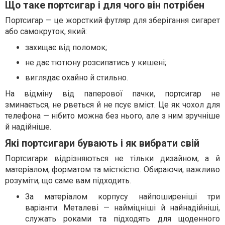
Що таке портсигар і для чого він потрібен
Портсигар — це жорсткий футляр для зберігання сигарет
або самокруток, який:
захищає від поломок;
не дає тютюну розсипатись у кишені;
виглядає охайно й стильно.
На відміну від паперової пачки, портсигар не
зминається, не рветься й не псує вміст. Це як чохол для
телефона — нібито можна без нього, але з ним зручніше
й надійніше.
Які портсигари бувають і як вибрати свій
Портсигари відрізняються не тільки дизайном, а й
матеріалом, форматом та місткістю. Обираючи, важливо
розуміти, що саме вам підходить.
За матеріалом корпусу найпоширеніші три
варіанти. Металеві — найміцніші й найнадійніші,
служать роками та підходять для щоденного