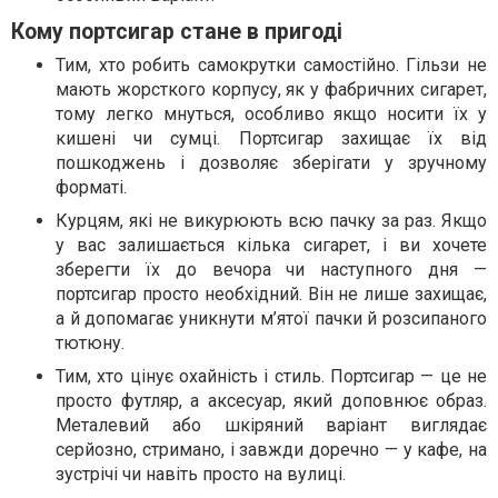
Кому портсигар стане в пригоді
Тим, хто робить самокрутки самостійно. Гільзи не
мають жорсткого корпусу, як у фабричних сигарет,
тому легко мнуться, особливо якщо носити їх у
кишені чи сумці. Портсигар захищає їх від
пошкоджень і дозволяє зберігати у зручному
форматі.
Курцям, які не викурюють всю пачку за раз. Якщо
у вас залишається кілька сигарет, і ви хочете
зберегти їх до вечора чи наступного дня —
портсигар просто необхідний. Він не лише захищає,
а й допомагає уникнути м’ятої пачки й розсипаного
тютюну.
Тим, хто цінує охайність і стиль. Портсигар — це не
просто футляр, а аксесуар, який доповнює образ.
Металевий або шкіряний варіант виглядає
серйозно, стримано, і завжди доречно — у кафе, на
зустрічі чи навіть просто на вулиці.