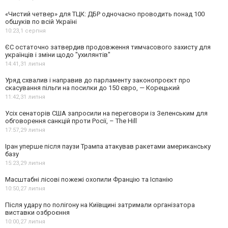
«Чистий четвер» для ТЦК: ДБР одночасно проводить понад 100
обшуків по всій Україні
10:23,
1 серпня
ЄС остаточно затвердив продовження тимчасового захисту для
українців і зміни щодо "ухилянтів"
14:41,
31 липня
Уряд схвалив і направив до парламенту законопроєкт про
скасування пільги на посилки до 150 євро, — Корецький
11:42,
31 липня
Усіх сенаторів США запросили на переговори із Зеленським для
обговорення санкцій проти Росії, – The Hill
17:57,
29 липня
Іран уперше після паузи Трампа атакував ракетами американську
базу
15:23,
29 липня
Масштабні лісові пожежі охопили Францію та Іспанію
10:50,
27 липня
Після удару по полігону на Київщині затримали організатора
виставки озброєння
10:00,
27 липня