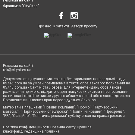
Реклама на сайті
Франшиза "CitySites"
Про нас
Контакти
Автори проєкту
Реклама на сайті:
rek@citysites.ua
Допускається цитування матеріалів без отримання попередньої згоди
05745.com.ua за умови розміщення в тексті обов'язкового посилання на
05745.com.ua - Сайт міста Лозова. Для інтернет-видань обов'язкове
розміщення прямого, відкритого для пошукових систем гіперпосилання
на цитовані статті не нижче другого абзацу в тексті або в якості джерела.
Порушення виняткових прав переслідується Законом.
Матеріали з плашками "Новини компаній", "Промо", "Партнерський
матеріал", "Партнерський спецпроєкт", "Політичні новини", "Пресреліз",
"PR", "Офіційно", "Політична реклама" публікуються на правах реклами.
Політика конфіденційності
Правила сайту
Правила
класифайд
Редакційна політика