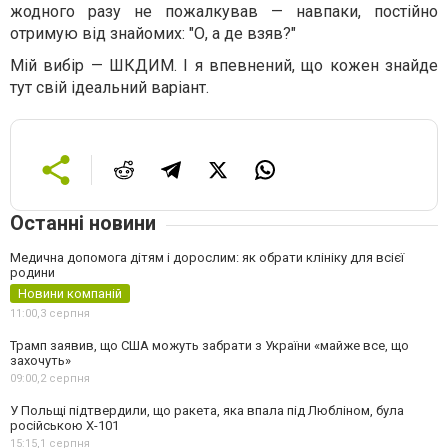
жодного разу не пожалкував — навпаки, постійно
отримую від знайомих: "О, а де взяв?"
Мій вибір — ШКДИМ. І я впевнений, що кожен знайде
тут свій ідеальний варіант.
Останні новини
Медична допомога дітям і дорослим: як обрати клініку для всієї
родини
Новини компаній
11:00,
3 серпня
Трамп заявив, що США можуть забрати з України «майже все, що
захочуть»
09:00,
2 серпня
У Польщі підтвердили, що ракета, яка впала під Любліном, була
російською Х-101
15:15,
1 серпня