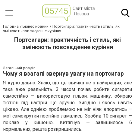
Головна
Бізнес новини
Портсигари: практичність і стиль, які
змінюють повсякденне куріння
Портсигари: практичність і стиль, які
змінюють повсякденне куріння
Загальний розділ
Чому я взагалі звернув увагу на портсигар
Я курю давно. Знаю, що це звичка не з найкращих, але
така вже реальність. З часом почав робити сигарети
самостійно — використовую гільзи, машинку, обираю
тютюн під настрій. Це зручно, вигідно і якось навіть
цікаво. Але однією проблемою не міг ніяк впоратись —
мої самокрутки постійно ламались. Зробив 10 сигарет —
поклав у кишеню, витягнув — залишилось 6
нормальних, решта розкришились.