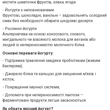
містити шматочки фруктів, злаки, ягоди.
-
Йогурти з наповнювачами
Фруктові, шоколадні, ванільні – задовольнять солодкий
смак без необхідності обирати шкідливі десерти.
-
Рослинні йогурти
Альтернатива на основі кокосового, соєвого,
мигдального чи вівсяного молока для веганів або
людей із непереносимістю молочного білка.
Основні переваги йогурту:
-
Підтримка травлення завдяки пробіотикам (живим
бактеріям);
-
Джерело білка та кальцію для зміцнення м’язів і
кісток;
-
Покращення імунної системи;
-
Допомога при непереносимості лактози —
ферментовані продукти легше засвоюються.
Як обрати якісний йогурт?