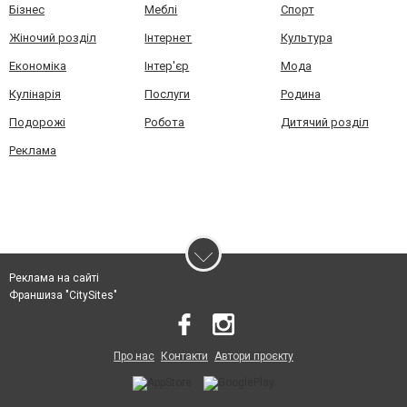
Бізнес
Меблі
Спорт
Жіночий розділ
Інтернет
Культура
Економіка
Інтер'єр
Мода
Кулінарія
Послуги
Родина
Подорожі
Робота
Дитячий розділ
Реклама
Реклама на сайті
Франшиза "CitySites"
Про нас
Контакти
Автори проєкту