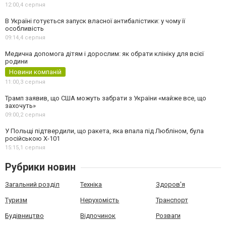
12:00,
4 серпня
В Україні готується запуск власної антибалістики: у чому її
особливість
09:14,
4 серпня
Медична допомога дітям і дорослим: як обрати клініку для всієї
родини
Новини компаній
11:00,
3 серпня
Трамп заявив, що США можуть забрати з України «майже все, що
захочуть»
09:00,
2 серпня
У Польщі підтвердили, що ракета, яка впала під Любліном, була
російською Х-101
15:15,
1 серпня
Рубрики новин
Загальний розділ
Техніка
Здоров'я
Туризм
Нерухомість
Транспорт
Будівництво
Відпочинок
Розваги