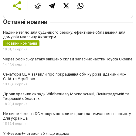
Останні новини
Надійне тепло для будь-якого сезону: ефективне обладнання для
дому від магазину Акватерм
Новини компаній
10:01,
7 серпня
Через російську атаку знищено склад запасних частин Toyota Ukraine
14:44,
6 серпня
Сенатори США заявили про покращення обміну розвідданими між
США та Україною
13:19,
6 серпня
Дрони уразили склади Wildberries у Московській, Ленінградській та
Тверській областях
18:00,
4 серпня
Не лише Чехія: в ЄС можуть посилити правила тимчасового захисту
для українців
15:19,
4 серпня
У «Резерв+» стався збій: що відомо