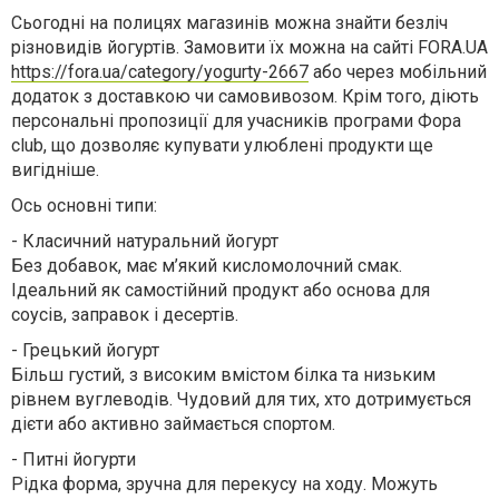
Сьогодні на полицях магазинів можна знайти безліч
різновидів йогуртів. Замовити їх можна на сайті FORA.UA
https://fora.ua/category/yogurty-2667
або через мобільний
додаток з доставкою чи самовивозом. Крім того, діють
персональні пропозиції для учасників програми Фора
club, що дозволяє купувати улюблені продукти ще
вигідніше.
Ось основні типи:
-
Класичний натуральний йогурт
Без добавок, має м’який кисломолочний смак.
Ідеальний як самостійний продукт або основа для
соусів, заправок і десертів.
-
Грецький йогурт
Більш густий, з високим вмістом білка та низьким
рівнем вуглеводів. Чудовий для тих, хто дотримується
дієти або активно займається спортом.
-
Питні йогурти
Рідка форма, зручна для перекусу на ходу. Можуть