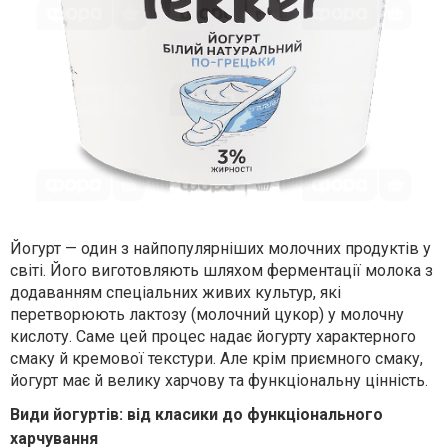
Йогурт — один з найпопулярніших молочних продуктів у
світі. Його виготовляють шляхом ферментації молока з
додаванням спеціальних живих культур, які
перетворюють лактозу (молочний цукор) у молочну
кислоту. Саме цей процес надає йогурту характерного
смаку й кремової текстури. Але крім приємного смаку,
йогурт має й велику харчову та функціональну цінність.
Види йогуртів: від класики до функціонального
харчування