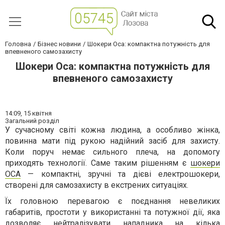
Головна
Бізнес новини
Шокери Оса: компактна потужність для
впевненого самозахисту
Шокери Оса: компактна потужність для
впевненого самозахисту
14:09,
15 квітня
Загальний розділ
У сучасному світі кожна людина, а особливо жінка,
повинна мати під рукою надійний засіб для захисту.
Коли поруч немає сильного плеча, на допомогу
приходять технології. Саме таким рішенням є
шокери
ОСА
— компактні, зручні та дієві електрошокери,
створені для самозахисту в екстрених ситуаціях.
Їх головною перевагою є поєднання невеликих
габаритів, простоти у використанні та потужної дії, яка
дозволяє нейтралізувати нападника на кілька