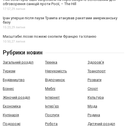
обговорення санкцій проти Росії, – The Hill
17:57,
29 липня
Іран уперше після паузи Трампа атакував ракетами американську
базу
15:23,
29 липня
Масштабні лісові пожежі охопили Францію та Іспанію
10:50,
27 липня
Рубрики новин
Загальний розділ
Техніка
Здоров'я
Туризм
Нерухомість
Транспорт
Будівництво
Відпочинок
Розваги
Бізнес
Меблі
Спорт
Жіночий розділ
Інтернет
Культура
Економіка
Інтер'єр
Мода
Кулінарія
Послуги
Родина
Подорожі
Робота
Дитячий розділ