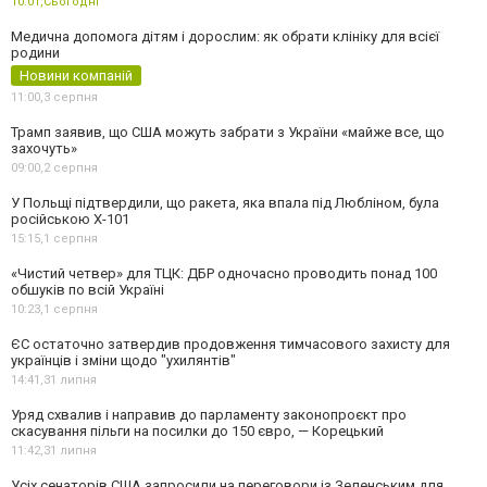
10:01,
Сьогодні
Медична допомога дітям і дорослим: як обрати клініку для всієї
родини
Новини компаній
11:00,
3 серпня
Трамп заявив, що США можуть забрати з України «майже все, що
захочуть»
09:00,
2 серпня
У Польщі підтвердили, що ракета, яка впала під Любліном, була
російською Х-101
15:15,
1 серпня
«Чистий четвер» для ТЦК: ДБР одночасно проводить понад 100
обшуків по всій Україні
10:23,
1 серпня
ЄС остаточно затвердив продовження тимчасового захисту для
українців і зміни щодо "ухилянтів"
14:41,
31 липня
Уряд схвалив і направив до парламенту законопроєкт про
скасування пільги на посилки до 150 євро, — Корецький
11:42,
31 липня
Усіх сенаторів США запросили на переговори із Зеленським для