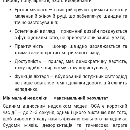
широку популярність, варто виокремити:
Ергономічність — пристрій зручно тримати навіть у
маленькій жіночій руці, що забезпечує швидке та
точне застосування;
Естетичний вигляд — приємний дизайн поєднується
з функціональністю, не привертаючи зайвої уваги;
Практичність — шокер швидко заряджається та
тримає заряд протягом тривалого часу;
Доступність — прилад має демократичну вартість,
тому підійде широкому колу користувачів;
Функція ліхтаря — вбудований потужний світлодіод
не лише освітлює темні ділянки дороги, а й сліпить
нападника.
Мінімальні недоліки — максимальний результат
Єдиним відносним недоліком моделі ОСА є короткий
час дії — до 2–3 секунд, однак і цього вистачає для того,
щоб вивести з ладу навіть фізично сильного нападника.
Судоми м'язів, дезорієнтація та тимчасова втрата