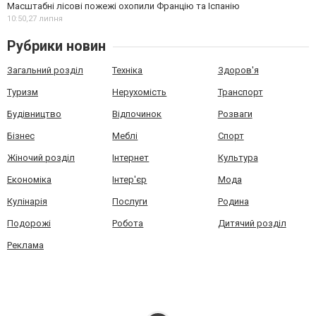
Масштабні лісові пожежі охопили Францію та Іспанію
10:50,
27 липня
Рубрики новин
Загальний розділ
Техніка
Здоров'я
Туризм
Нерухомість
Транспорт
Будівництво
Відпочинок
Розваги
Бізнес
Меблі
Спорт
Жіночий розділ
Інтернет
Культура
Економіка
Інтер'єр
Мода
Кулінарія
Послуги
Родина
Подорожі
Робота
Дитячий розділ
Реклама