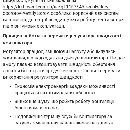
швидкості, купити який можна на
https://turbovent.com.ua/ua/g21157345-regulyatory-
oborotov-ventilyatorov
, особливо корисний для систем
вентиляції, де потрібно адаптувати роботу вентилятора
під різні умови експлуатації.
Принцип роботи та переваги регулятора швидкості
вентилятора
Регулятор працює, змінюючи напругу або імпульси
живлення, що надходять на двигун вентилятора. Це дає
змогу плавно налаштовувати швидкість обертання
лопатей без втрати продуктивності. Основні переваги
використання регулятора швидкості:
Економія електроенергії завдяки можливості
працювати на оптимальних оборотах.
Зниження шуму, що робить роботу вентиляції
більш комфортною.
Подовження терміну служби вентилятора за
рахунок зменшення навантаження на двигун.