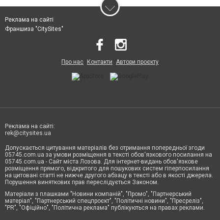
Реклама на сайті
Франшиза "CitySites"
Про нас
Контакти
Автори проєкту
Реклама на сайті:
rek@citysites.ua
Допускається цитування матеріалів без отримання попередньої згоди
05745.com.ua за умови розміщення в тексті обов'язкового посилання на
05745.com.ua - Сайт міста Лозова. Для інтернет-видань обов'язкове
розміщення прямого, відкритого для пошукових систем гіперпосилання
на цитовані статті не нижче другого абзацу в тексті або в якості джерела.
Порушення виняткових прав переслідується Законом.
Матеріали з плашками "Новини компаній", "Промо", "Партнерський
матеріал", "Партнерський спецпроєкт", "Політичні новини", "Пресреліз",
"PR", "Офіційно", "Політична реклама" публікуються на правах реклами.