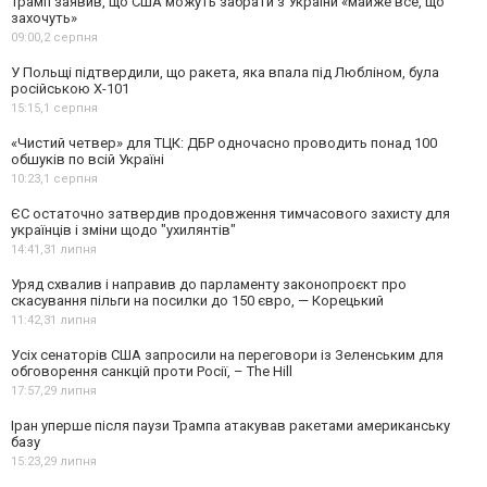
Трамп заявив, що США можуть забрати з України «майже все, що
захочуть»
09:00,
2 серпня
У Польщі підтвердили, що ракета, яка впала під Любліном, була
російською Х-101
15:15,
1 серпня
«Чистий четвер» для ТЦК: ДБР одночасно проводить понад 100
обшуків по всій Україні
10:23,
1 серпня
ЄС остаточно затвердив продовження тимчасового захисту для
українців і зміни щодо "ухилянтів"
14:41,
31 липня
Уряд схвалив і направив до парламенту законопроєкт про
скасування пільги на посилки до 150 євро, — Корецький
11:42,
31 липня
Усіх сенаторів США запросили на переговори із Зеленським для
обговорення санкцій проти Росії, – The Hill
17:57,
29 липня
Іран уперше після паузи Трампа атакував ракетами американську
базу
15:23,
29 липня