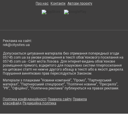
Про нас
Контакти
Автори проєкту
Реклама на сайті:
rek@citysites.ua
Допускається цитування матеріалів без отримання попередньої згоди
05745.com.ua за умови розміщення в тексті обов'язкового посилання на
05745.com.ua - Сайт міста Лозова. Для інтернет-видань обов'язкове
розміщення прямого, відкритого для пошукових систем гіперпосилання
на цитовані статті не нижче другого абзацу в тексті або в якості джерела.
Порушення виняткових прав переслідується Законом.
Матеріали з плашками "Новини компаній", "Промо", "Партнерський
матеріал", "Партнерський спецпроєкт", "Політичні новини", "Пресреліз",
"PR", "Офіційно", "Політична реклама" публікуються на правах реклами.
Політика конфіденційності
Правила сайту
Правила
класифайд
Редакційна політика