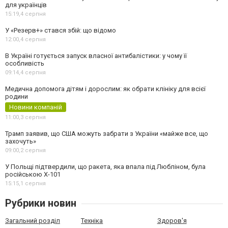
для українців
15:19,
4 серпня
У «Резерв+» стався збій: що відомо
12:00,
4 серпня
В Україні готується запуск власної антибалістики: у чому її
особливість
09:14,
4 серпня
Медична допомога дітям і дорослим: як обрати клініку для всієї
родини
Новини компаній
11:00,
3 серпня
Трамп заявив, що США можуть забрати з України «майже все, що
захочуть»
09:00,
2 серпня
У Польщі підтвердили, що ракета, яка впала під Любліном, була
російською Х-101
15:15,
1 серпня
Рубрики новин
Загальний розділ
Техніка
Здоров'я