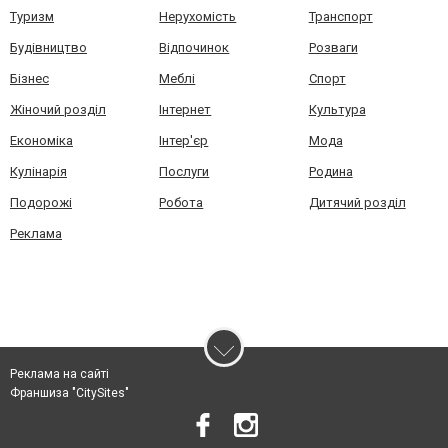
Туризм
Нерухомість
Транспорт
Будівництво
Відпочинок
Розваги
Бізнес
Меблі
Спорт
Жіночий розділ
Інтернет
Культура
Економіка
Інтер'єр
Мода
Кулінарія
Послуги
Родина
Подорожі
Робота
Дитячий розділ
Реклама
Реклама на сайті
Франшиза "CitySites"