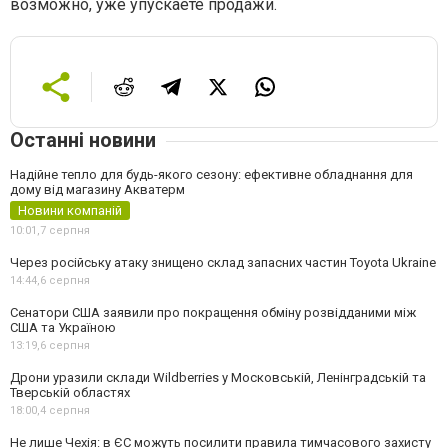
возможно, уже упускаете продажи.
Останні новини
Надійне тепло для будь-якого сезону: ефективне обладнання для
дому від магазину Акватерм
Новини компаній
10:01,
7 серпня
Через російську атаку знищено склад запасних частин Toyota Ukraine
14:44,
6 серпня
Сенатори США заявили про покращення обміну розвідданими між
США та Україною
13:19,
6 серпня
Дрони уразили склади Wildberries у Московській, Ленінградській та
Тверській областях
18:00,
4 серпня
Не лише Чехія: в ЄС можуть посилити правила тимчасового захисту