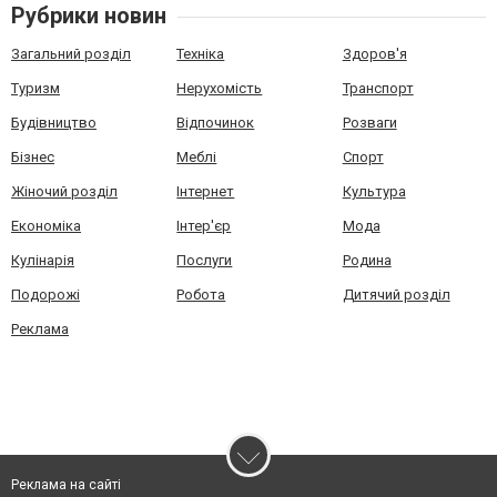
Рубрики новин
Загальний розділ
Техніка
Здоров'я
Туризм
Нерухомість
Транспорт
Будівництво
Відпочинок
Розваги
Бізнес
Меблі
Спорт
Жіночий розділ
Інтернет
Культура
Економіка
Інтер'єр
Мода
Кулінарія
Послуги
Родина
Подорожі
Робота
Дитячий розділ
Реклама
Реклама на сайті