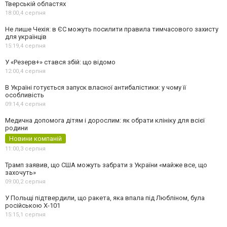
Тверській областях
18:00,
4 серпня
Не лише Чехія: в ЄС можуть посилити правила тимчасового захисту
для українців
15:19,
4 серпня
У «Резерв+» стався збій: що відомо
12:00,
4 серпня
В Україні готується запуск власної антибалістики: у чому її
особливість
09:14,
4 серпня
Медична допомога дітям і дорослим: як обрати клініку для всієї
родини
Новини компаній
11:00,
3 серпня
Трамп заявив, що США можуть забрати з України «майже все, що
захочуть»
09:00,
2 серпня
У Польщі підтвердили, що ракета, яка впала під Любліном, була
російською Х-101
15:15,
1 серпня