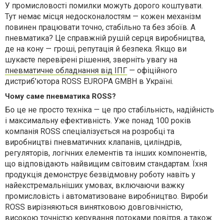
У промисловості помилки можуть дорого коштувати.
Тут немає місця недосконалостям — кожен механізм
повинен працювати точно, стабільно та без збоїв. А
пневматика? Це справжній рушій серця виробництва,
де на кону — гроші, репутація й безпека. Якщо ви
шукаєте перевірені рішення, зверніть увагу на
пневматичне обладнання від ІПГ
— офіційного
дистриб'ютора ROSS EUROPA GMBH в Україні.
Чому саме пневматика ROSS?
Бо це не просто техніка — це про стабільність, надійність
і максимальну ефективність. Уже понад 100 років
компанія ROSS спеціалізується на розробці та
виробництві пневматичних клапанів, циліндрів,
регуляторів, логічних елементів та інших компонентів,
що відповідають найвищим світовим стандартам. Їхня
продукція демонструє безвідмовну роботу навіть у
найекстремальніших умовах, включаючи важку
промисловість і автоматизоване виробництво. Вироби
ROSS вирізняються винятковою довговічністю,
високою точністю керування потоками повітря, а також