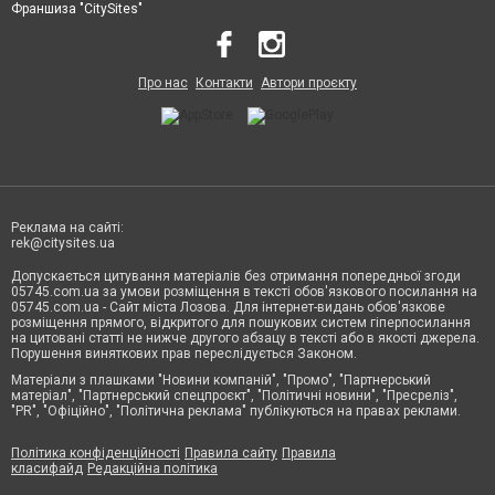
Франшиза "CitySites"
Про нас
Контакти
Автори проєкту
Реклама на сайті:
rek@citysites.ua
Допускається цитування матеріалів без отримання попередньої згоди
05745.com.ua за умови розміщення в тексті обов'язкового посилання на
05745.com.ua - Сайт міста Лозова. Для інтернет-видань обов'язкове
розміщення прямого, відкритого для пошукових систем гіперпосилання
на цитовані статті не нижче другого абзацу в тексті або в якості джерела.
Порушення виняткових прав переслідується Законом.
Матеріали з плашками "Новини компаній", "Промо", "Партнерський
матеріал", "Партнерський спецпроєкт", "Політичні новини", "Пресреліз",
"PR", "Офіційно", "Політична реклама" публікуються на правах реклами.
Політика конфіденційності
Правила сайту
Правила
класифайд
Редакційна політика