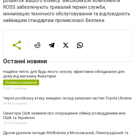
розвиток вашого бізнесу. Високоякісні компоненти
ROSS забезпечують тривалий термін служби,
мінімізацію технічного обслуговування та відповідність
найвищим стандартам промислової безпеки.
Останні новини
Надійне тепло для будь-якого сезону: ефективне обладнання для
дому від магазину Акватерм
Новини компаній
10:01,
7 серпня
Через російську атаку знищено склад запасних частин Toyota Ukraine
14:44,
6 серпня
Сенатори США заявили про покращення обміну розвідданими між
США та Україною
13:19,
6 серпня
Дрони уразили склади Wildberries у Московській, Ленінградській та