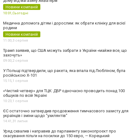
дому від магазину Акватерм
Новини компаній
10:01,
Сьогодні
Медична допомога дітям і дорослим: як обрати клініку для всієї
родини
Новини компаній
11:00,
3 серпня
Трамп заявив, що США можуть забрати з України «майже все, що
захочуть»
09:00,
2 серпня
У Польщі підтвердили, що ракета, яка впала під Любліном, була
російською Х-101
15:15,
1 серпня
«Чистий четвер» для ТЦК: ДБР одночасно проводить понад 100
обшуків по всій Україні
10:23,
1 серпня
ЄС остаточно затвердив продовження тимчасового захисту для
українців і зміни щодо "ухилянтів"
14:41,
31 липня
Уряд схвалив і направив до парламенту законопроєкт про
скасування пільги на посилки до 150 євро, — Корецький