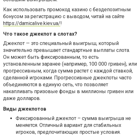
Как использовать промокод казино с бездепозитным
бонусом за регистрацию с выводом, читай на сайте
https://darnicalive.kiev.ua/
!
Что такое джекпот в слотах?
Джекпот — это специальный выигрыш, который
значительно превышает стандартные выплаты слота.
Он может быть фиксированным, то есть
установленным заранее (например, 100 000 гривен), или
прогрессивным, когда сумма растет с каждой ставкой,
сделанной игроками. Прогрессивные джекпоты часто
объединяются в единую сеть, что позволяет
накапливать призовые фонды в миллионы гривен или
даже долларов.
Виды джекпотов
Фиксированный джекпот – сумма выигрыша не
меняется. Отличный вариант для стабильных
игроков, предпочитающих простые условия.