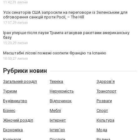
11:42,
31 липня
Усіх сенаторів США запросили на переговори із Зеленським для
обговорення санкцій проти Росії, – The Hill
17:57,
29 липня
Іран уперше після паузи Трампа атакував ракетами американську
базу
15:23,
29 липня
Масштабні лісові пожежі охопили Францію та Іспанію
10:50,
27 липня
Рубрики новин
Загальний розділ
Техніка
Здоров'я
Туризм
Нерухомість
Транспорт
Будівництво
Відпочинок
Розваги
Бізнес
Меблі
Спорт
Жіночий розділ
Інтернет
Культура
Економіка
Інтер'єр
Мода
Кулінарія
Послуги
Родина