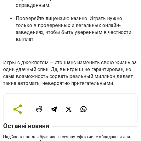
оправданным.
Проверяйте лицензию казино. Играть нужно
только в проверенных и легальных онлайн-
заведениях, чтобы быть уверенным в честности
выплат.
Игры с джекпотом — это шанс изменить свою жизнь за
один удачный спин. Да, выигрыш не гарантирован, но
сама возможность сорвать реальный миллион делает
такие автоматы невероятно притягательными.
Останні новини
Надійне тепло для будь-якого сезону: ефективне обладнання для