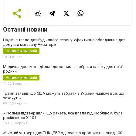
Останні новини
Надійне тепло для будь-якого сезону: ефективне обладнання для
дому від магазину Акватерм
Новини компаній
10:01,
Вчора
Медична допомога дітям і дорослим: як обрати клініку для всієї
родини
Новини компаній
11:00,
3 серпня
Трамп заявив, що США можуть забрати з України «майже все, що
захочуть»
09:00,
2 серпня
У Польщі підтвердили, що ракета, яка впала під Любліном, була
російською Х-101
15:15,
1 серпня
«Чистий четвер» для ТЦК: ДБР одночасно проводить понад 100