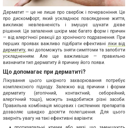
Дерматит — це не лише про свербіж і почервоніння. Це
про дискомфорт, який ускладнює повсякденне життя,
викликає невпевненість і змушує шукати дієве
рішення. Це запалення шкіри має багато форм і причин
— від алергічної реакції до хронічного подразнення. При
перших проявах важливо підібрати ефективні
ліки від
дерматиту
, які допоможуть зняти симптоми та запобігти
ускладненням. Але ще важливіше — правильно
визначити тип дерматиту й причину його появи.
Що допомагає при дерматиті?
Лікування цього шкірного захворювання потребує
комплексного підходу. Залежно від причини і форми
дерматиту (атопічний, контактний, себорейний,
алергічний тощо), можуть знадобитися різні засоби.
Правильна комбінація місцевих і системних препаратів
дозволяє швидко досягти полегшення. Для цього
зверніть увагу на такі ефективні варіанти:
протизапальні креми або мазі, що зменшують