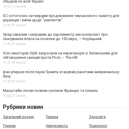
обшуків по всій Україні
10:23,
1 серпня
ЄС остаточно затвердив продовження тимчасового захисту для
українців і зміни щодо "ухилянтів"
14:41,
31 липня
Уряд схвалив і направив до парламенту законопроєкт про
скасування пільги на посилки до 150 євро, — Корецький
11:42,
31 липня
Усіх сенаторів США запросили на переговори із Зеленським для
обговорення санкцій проти Росії, – The Hill
17:57,
29 липня
Іран уперше після паузи Трампа атакував ракетами американську
базу
15:23,
29 липня
Масштабні лісові пожежі охопили Францію та Іспанію
10:50,
27 липня
Рубрики новин
Загальний розділ
Техніка
Здоров'я
Туризм
Нерухомість
Транспорт