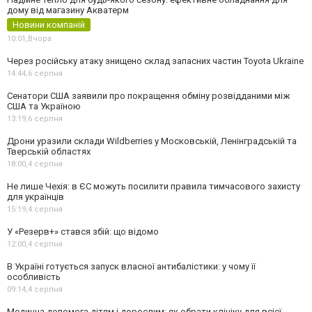
дому від магазину Акватерм
Новини компаній
10:01,
Вчора
Через російську атаку знищено склад запасних частин Toyota Ukraine
14:44,
6 серпня
Сенатори США заявили про покращення обміну розвідданими між
США та Україною
13:19,
6 серпня
Дрони уразили склади Wildberries у Московській, Ленінградській та
Тверській областях
18:00,
4 серпня
Не лише Чехія: в ЄС можуть посилити правила тимчасового захисту
для українців
15:19,
4 серпня
У «Резерв+» стався збій: що відомо
12:00,
4 серпня
В Україні готується запуск власної антибалістики: у чому її
особливість
09:14,
4 серпня
Медична допомога дітям і дорослим: як обрати клініку для всієї