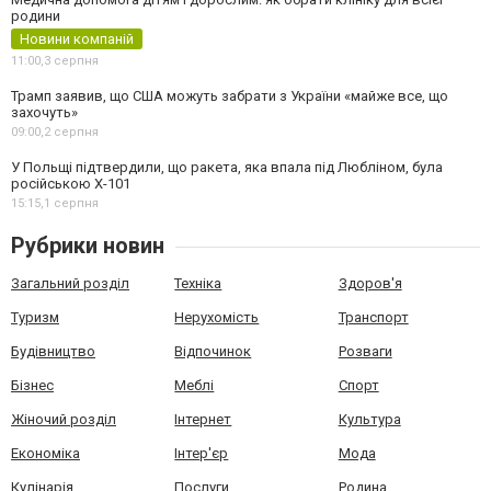
родини
Новини компаній
11:00,
3 серпня
Трамп заявив, що США можуть забрати з України «майже все, що
захочуть»
09:00,
2 серпня
У Польщі підтвердили, що ракета, яка впала під Любліном, була
російською Х-101
15:15,
1 серпня
Рубрики новин
Загальний розділ
Техніка
Здоров'я
Туризм
Нерухомість
Транспорт
Будівництво
Відпочинок
Розваги
Бізнес
Меблі
Спорт
Жіночий розділ
Інтернет
Культура
Економіка
Інтер'єр
Мода
Кулінарія
Послуги
Родина