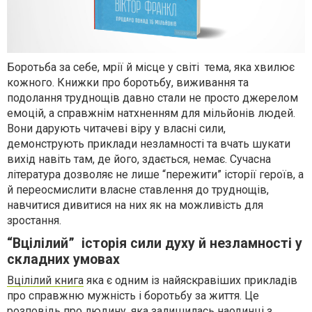
Боротьба за себе, мрії й місце у світі тема, яка хвилює
кожного. Книжки про боротьбу, виживання та
подолання труднощів давно стали не просто джерелом
емоцій, а справжнім натхненням для мільйонів людей.
Вони дарують читачеві віру у власні сили,
демонструють приклади незламності та вчать шукати
вихід навіть там, де його, здається, немає. Сучасна
література дозволяє не лише “пережити” історії героїв, а
й переосмислити власне ставлення до труднощів,
навчитися дивитися на них як на можливість для
зростання.
“Вцілілий” історія сили духу й незламності у
складних умовах
Вцілілий книга
яка є одним із найяскравіших прикладів
про справжню мужність і боротьбу за життя. Це
розповідь про людину, яка залишилась наодинці з