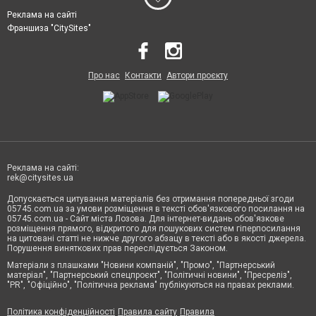
Реклама на сайті
Франшиза "CitySites"
Про нас
Контакти
Автори проєкту
Реклама на сайті:
rek@citysites.ua
Допускається цитування матеріалів без отримання попередньої згоди
05745.com.ua за умови розміщення в тексті обов'язкового посилання на
05745.com.ua - Сайт міста Лозова. Для інтернет-видань обов'язкове
розміщення прямого, відкритого для пошукових систем гіперпосилання
на цитовані статті не нижче другого абзацу в тексті або в якості джерела.
Порушення виняткових прав переслідується Законом.
Матеріали з плашками "Новини компаній", "Промо", "Партнерський
матеріал", "Партнерський спецпроєкт", "Політичні новини", "Пресреліз",
"PR", "Офіційно", "Політична реклама" публікуються на правах реклами.
Політика конфіденційності
Правила сайту
Правила