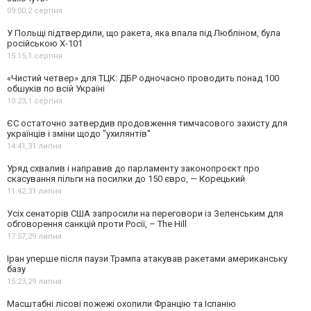
09:00,
2 серпня
У Польщі підтвердили, що ракета, яка впала під Любліном, була
російською Х-101
15:15,
1 серпня
«Чистий четвер» для ТЦК: ДБР одночасно проводить понад 100
обшуків по всій Україні
10:23,
1 серпня
ЄС остаточно затвердив продовження тимчасового захисту для
українців і зміни щодо "ухилянтів"
14:41,
31 липня
Уряд схвалив і направив до парламенту законопроєкт про
скасування пільги на посилки до 150 євро, — Корецький
11:42,
31 липня
Усіх сенаторів США запросили на переговори із Зеленським для
обговорення санкцій проти Росії, – The Hill
17:57,
29 липня
Іран уперше після паузи Трампа атакував ракетами американську
базу
15:23,
29 липня
Масштабні лісові пожежі охопили Францію та Іспанію