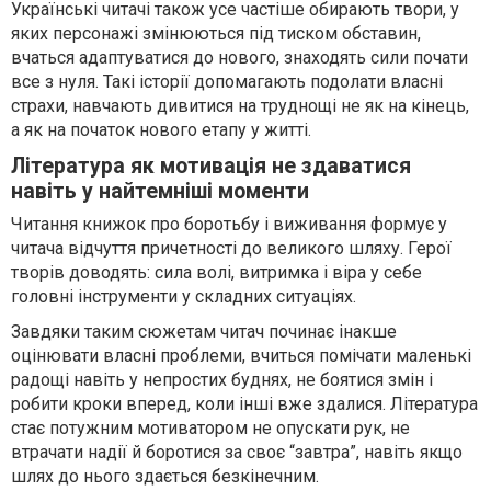
Українські читачі також усе частіше обирають твори, у
яких персонажі змінюються під тиском обставин,
вчаться адаптуватися до нового, знаходять сили почати
все з нуля. Такі історії допомагають подолати власні
страхи, навчають дивитися на труднощі не як на кінець,
а як на початок нового етапу у житті.
Література як мотивація не здаватися
навіть у найтемніші моменти
Читання книжок про боротьбу і виживання формує у
читача відчуття причетності до великого шляху. Герої
творів доводять: сила волі, витримка і віра у себе
головні інструменти у складних ситуаціях.
Завдяки таким сюжетам читач починає інакше
оцінювати власні проблеми, вчиться помічати маленькі
радощі навіть у непростих буднях, не боятися змін і
робити кроки вперед, коли інші вже здалися. Література
стає потужним мотиватором не опускати рук, не
втрачати надії й боротися за своє “завтра”, навіть якщо
шлях до нього здається безкінечним.