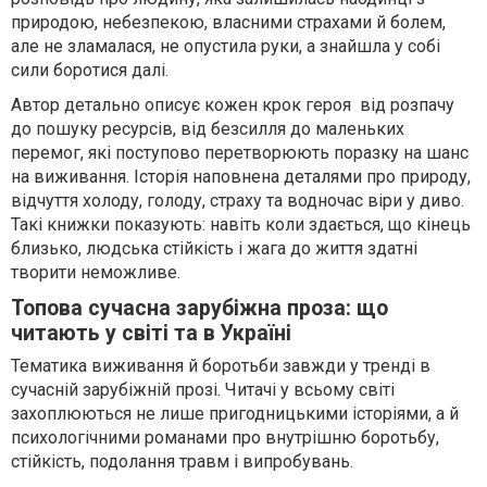
природою, небезпекою, власними страхами й болем,
але не зламалася, не опустила руки, а знайшла у собі
сили боротися далі.
Автор детально описує кожен крок героя від розпачу
до пошуку ресурсів, від безсилля до маленьких
перемог, які поступово перетворюють поразку на шанс
на виживання. Історія наповнена деталями про природу,
відчуття холоду, голоду, страху та водночас віри у диво.
Такі книжки показують: навіть коли здається, що кінець
близько, людська стійкість і жага до життя здатні
творити неможливе.
Топова сучасна зарубіжна проза: що
читають у світі та в Україні
Тематика виживання й боротьби завжди у тренді в
сучасній зарубіжній прозі. Читачі у всьому світі
захоплюються не лише пригодницькими історіями, а й
психологічними романами про внутрішню боротьбу,
стійкість, подолання травм і випробувань.