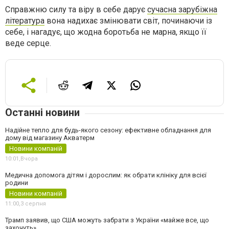
Справжню силу та віру в себе дарує
сучасна зарубіжна
література
вона надихає змінювати світ, починаючи із
себе, і нагадує, що жодна боротьба не марна, якщо її
веде серце.
Останні новини
Надійне тепло для будь-якого сезону: ефективне обладнання для
дому від магазину Акватерм
Новини компаній
10:01,
Вчора
Медична допомога дітям і дорослим: як обрати клініку для всієї
родини
Новини компаній
11:00,
3 серпня
Трамп заявив, що США можуть забрати з України «майже все, що
захочуть»