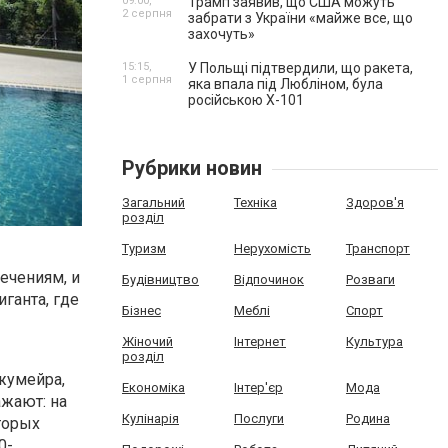
09:00,
Трамп заявив, що США можуть
2 серпня
забрати з України «майже все, що
захочуть»
15:15,
У Польщі підтвердили, що ракета,
1 серпня
яка впала під Любліном, була
російською Х-101
Рубрики новин
Загальний
Техніка
Здоров'я
розділ
Туризм
Нерухомість
Транспорт
ечениям, и
Будівництво
Відпочинок
Розваги
ганта, где
Бізнес
Меблі
Спорт
Жіночий
Інтернет
Культура
розділ
жумейра,
Економіка
Інтер'єр
Мода
жают: на
Кулінарія
Послуги
Родина
торых
0-