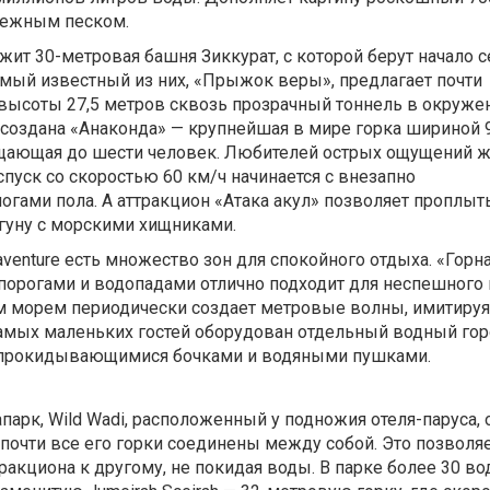
нежным песком.
ит 30-метровая башня Зиккурат, с которой берут начало 
амый известный из них, «Прыжок веры», предлагает почти
высоты 27,5 метров сквозь прозрачный тоннель в окружен
создана «Анаконда» — крупнейшая в мире горка шириной 
щающая до шести человек. Любителей острых ощущений 
спуск со скоростью 60 км/ч начинается с внезапно
гами пола. А аттракцион «Атака акул» позволяет проплыт
агуну с морскими хищниками.
venture есть множество зон для спокойного отдыха. «Горн
порогами и водопадами отлично подходит для неспешного 
м морем периодически создает метровые волны, имитируя
самых маленьких гостей оборудован отдельный водный гор
опрокидывающимися бочками и водяными пушками.
парк, Wild Wadi, расположенный у подножия отеля-паруса, 
почти все его горки соединены между собой. Это позволя
тракциона к другому, не покидая воды. В парке более 30 в