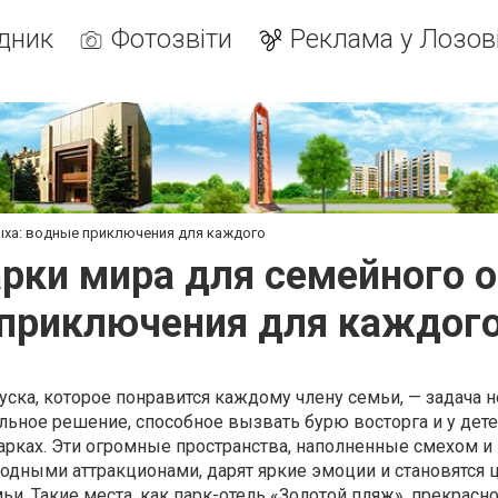
дник
Фотозвіти
Реклама у Лозов
ыха: водные приключения для каждого
рки мира для семейного 
приключения для каждог
уска, которое понравится каждому члену семьи, — задача н
льное решение, способное вызвать бурю восторга и у детей
арках. Эти огромные пространства, наполненные смехом и
дными аттракционами, дарят яркие эмоции и становятся 
ьи. Такие места, как парк-отель «Золотой пляж», прекрас