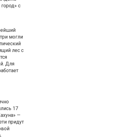
 город» с
пнейший
утри могли
опический
ящий лес с
тся
й. Для
работает
ично
ились 17
Кахуна» —
ети придут
овой
.