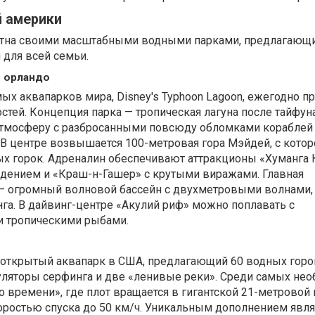
й америки
стна своими масштабными водными парками, предлагающ
 для всей семьи.
в орландо
х аквапарков мира, Disney's Typhoon Lagoon, ежегодно п
стей. Концепция парка — тропическая лагуна после тайфуна
тмосферу с разбросанными повсюду обломками кораблей
В центре возвышается 100-метровая гора Мэйдей, с котор
ых горок. Адреналин обеспечивают аттракционы «Хуманга 
адением и «Краш-н-Гашер» с крутыми виражами. Главная
— огромный волновой бассейн с двухметровыми волнами,
га. В дайвинг-центре «Акулий риф» можно поплавать с
и тропическими рыбами.
й открытый аквапарк в США, предлагающий 60 водных горо
уляторы серфинга и две «ленивые реки». Среди самых не
 времени», где плот вращается в гигантской 21-метровой 
оростью спуска до 50 км/ч. Уникальным дополнением явля