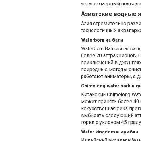
четырехмерный подводн
Азиатские водные
Азия стремительно разв
технологичных аквапарк
Waterbom на бали
Waterbom Bali считается
более 20 аттракционов. 
приключений в джунглях.
природные методы очист
работают аниматоры, а д
Chimelong water park в г
Китайский Chimelong Wat
может принять более 40 
искусственная река прот
выбирать следующий аттр
горки с уклоном 45 град
Water kingdom в мумбаи
Индийский аквапарк Wate