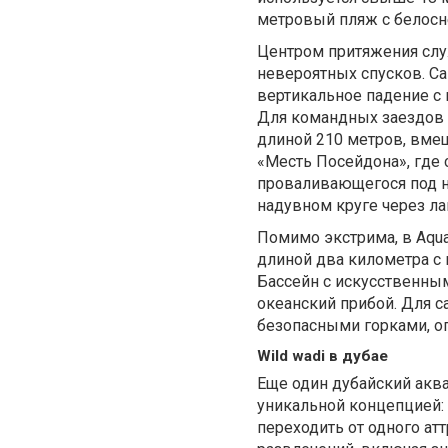
метровый пляж с белос
Центром притяжения служ
невероятных спусков. С
вертикальное падение с 
Для командных заездов 
длиной 210 метров, вме
«Месть Посейдона», где 
проваливающегося под но
надувном круге через л
Помимо экстрима, в Aqua
длиной два километра с 
Бассейн с искусственны
океанский прибой. Для 
безопасными горками, 
Wild wadi в дубае
Еще один дубайский аква
уникальной концепцией: 
переходить от одного ат