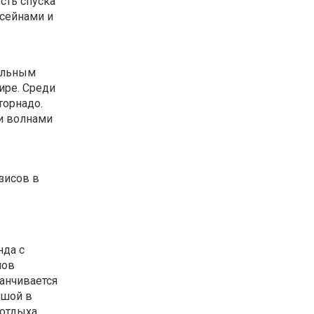
сть спуска
ссейнами и
больным
ире. Среди
торнадо.
и волнами
зисов в
нда с
нов
анчивается
ьшой в
 отдыха