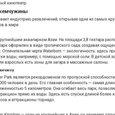
ый кинотеатр.
 жемчужины
ивает индустрию развлечений, открывая одни из самых кр
ов в мире.
 крупнейшим аквапарком Азии. На площади 3,8 гектара рас
Парк оформлен в виде тропического сада, создавая ощуще
 Отличительная черта Waterbom — экологичность: здесь п
ки воды, например, с помощью морской соли. В детской з
ля взрослых есть зоны для загара и массажные салоны.
уанчжоу
er Park является рекордсменом по пропускной способности
000 человек в день. Его главная особенность — самая длин
яженностью 5 километров. Она огибает весь парк, позволя
акцион прямо из воды. Здесь есть спуски длиной более к
усов и аттракционы-торнадо.
r Kingdom — один из крупнейших в Азии, он занимает пло