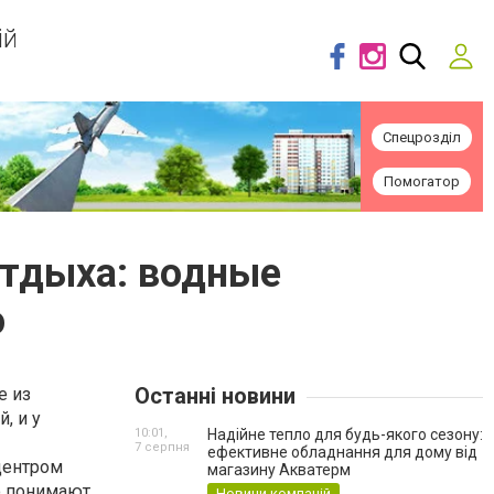
ій
Спецрозділ
Помогатор
отдыха: водные
о
Останні новини
е из
, и у
10:01,
Надійне тепло для будь-якого сезону:
7 серпня
ефективне обладнання для дому від
центром
магазину Акватерм
но понимают
Новини компаній