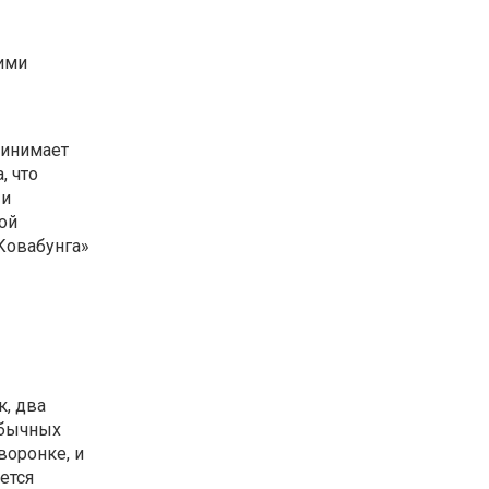
ими
ринимает
, что
 и
ой
Ковабунга»
к, два
обычных
воронке, и
ется