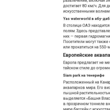
развлечений, включая зн
достигает 80 км/ч. Для 
искусственными волнам
Yas waterworld в абу-да
В столице ОАЭ находитс
полям. Здесь представле
них — первая гидромагни
Посетители могут также
или прокатиться на 550-
Европейские аквап
Европа предлагает не м
тайском стиле до огром
Siam park на тенерифе
Расположенный на Канарс
аквапарков мира. Его ви
пышной растительностью,
выделяется «Башня Власт
в прозрачном тоннеле вн
мире бассейн с искусст