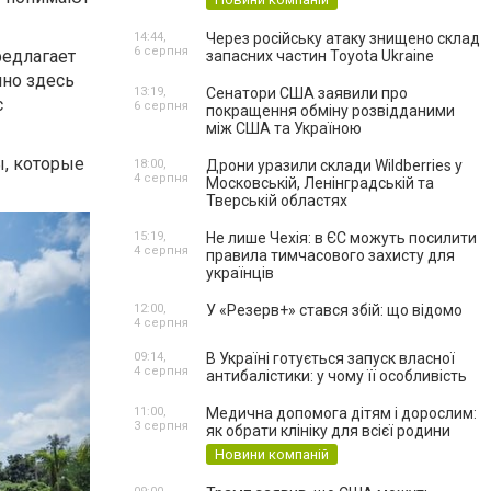
14:44,
Через російську атаку знищено склад
6 серпня
редлагает
запасних частин Toyota Ukraine
но здесь
13:19,
Сенатори США заявили про
с
6 серпня
покращення обміну розвідданими
між США та Україною
, которые
18:00,
Дрони уразили склади Wildberries у
4 серпня
Московській, Ленінградській та
Тверській областях
15:19,
Не лише Чехія: в ЄС можуть посилити
4 серпня
правила тимчасового захисту для
українців
12:00,
У «Резерв+» стався збій: що відомо
4 серпня
09:14,
В Україні готується запуск власної
4 серпня
антибалістики: у чому її особливість
11:00,
Медична допомога дітям і дорослим:
3 серпня
як обрати клініку для всієї родини
Новини компаній