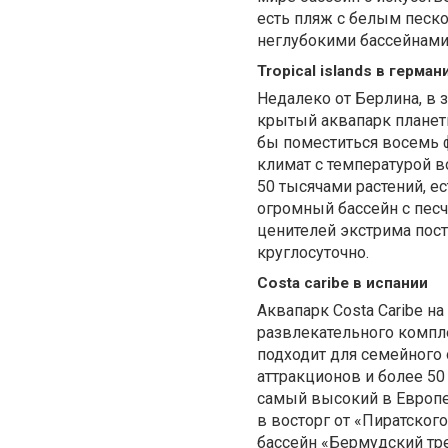
есть пляж с белым песко
неглубокими бассейнами
Tropical islands в герман
Недалеко от Берлина, в
крытый аквапарк планеты 
бы поместиться восемь 
климат с температурой в
50 тысячами растений, е
огромный бассейн с песч
ценителей экстрима пост
круглосуточно.
Costa caribe в испании
Аквапарк Costa Caribe н
развлекательного компле
подходит для семейного 
аттракционов и более 50
самый высокий в Европе
в восторг от «Пиратског
бассейн «Бермудский тр