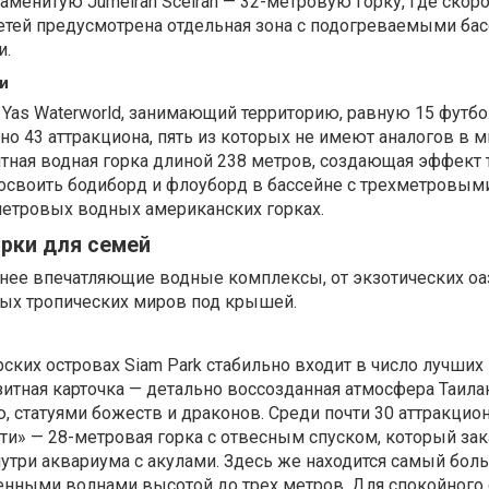
аменитую Jumeirah Sceirah — 32-метровую горку, где скоро
детей предусмотрена отдельная зона с подогреваемыми ба
и.
би
я Yas Waterworld, занимающий территорию, равную 15 фут
но 43 аттракциона, пять из которых не имеют аналогов в м
тная водная горка длиной 238 метров, создающая эффект 
 освоить бодиборд и флоуборд в бассейне с трехметровым
метровых водных американских горках.
арки для семей
енее впечатляющие водные комплексы, от экзотических оа
ных тропических миров под крышей.
ких островах Siam Park стабильно входит в число лучших
зитная карточка — детально воссозданная атмосфера Таила
 статуями божеств и драконов. Среди почти 30 аттракцио
и» — 28-метровая горка с отвесным спуском, который зак
утри аквариума с акулами. Здесь же находится самый бол
венными волнами высотой до трех метров. Для спокойного