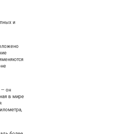
упных и
положено
ние
рименяются
оне
 — он
ная в мире
я
илометра,
щадь более