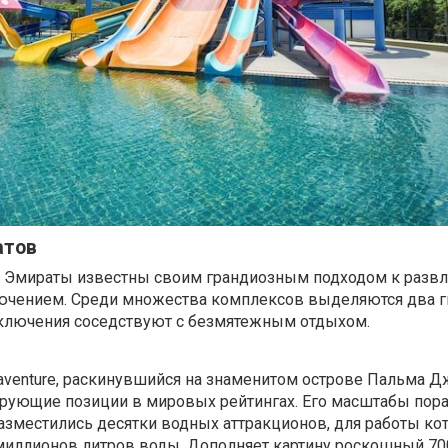
атов
Эмираты известны своим грандиозным подходом к развл
лючением. Среди множества комплексов выделяются два ги
ключения соседствуют с безмятежным отдыхом.
aventure, раскинувшийся на знаменитом острове Пальма Д
рующие позиции в мировых рейтингах. Его масштабы пора
азместились десятки водных аттракционов, для работы ко
миллионов литров воды. Дополняет картину роскошный 70