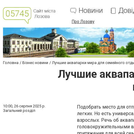
Новини
Дові
Про Лозову
Головна
Бізнес новини
Лучшие аквапарки мира для семейного отд
Лучшие аквапа
10:00,
26 серпня 2025 р.
Подобрать место для отп
Загальний розділ
легких. Но есть универса
взрослых. Речь об аквап
головокружительными во
притяжения для всей сем