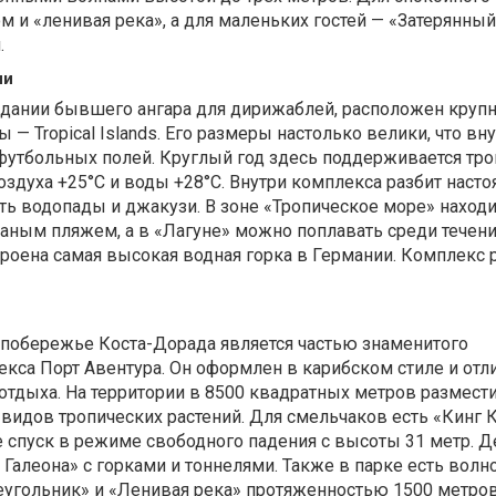
м и «ленивая река», а для маленьких гостей — «Затерянный
.
ии
 здании бывшего ангара для дирижаблей, расположен кру
— Tropical Islands. Его размеры настолько велики, что вн
футбольных полей. Круглый год здесь поддерживается тр
оздуха +25°C и воды +28°C. Внутри комплекса разбит насто
сть водопады и джакузи. В зоне «Тропическое море» находи
аным пляжем, а в «Лагуне» можно поплавать среди течени
роена самая высокая водная горка в Германии. Комплекс 
а побережье Коста-Дорада является частью знаменитого
кса Порт Авентура. Он оформлен в карибском стиле и отл
отдыха. На территории в 8500 квадратных метров размест
 видов тропических растений. Для смельчаков есть «Кинг 
 спуск в режиме свободного падения с высоты 31 метр. Д
о Галеона» с горками и тоннелями. Также в парке есть волн
еугольник» и «Ленивая река» протяженностью 1500 метров