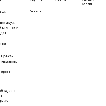
Подорожі
Робота
Дитячий
розділ
Реклама
семь
ии акул.
9 метров и
ждет
ь на
ая река»
плавания.
одок с
обладает
ет
одных