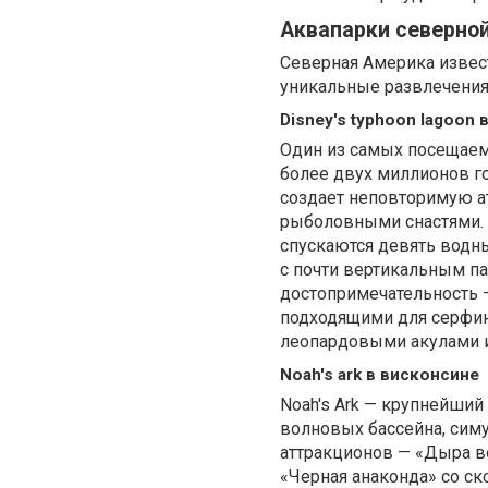
Аквапарки северно
Северная Америка изве
уникальные развлечения
Disney's typhoon lagoon 
Один из самых посещаемы
более двух миллионов го
создает неповторимую а
рыболовными снастями. 
спускаются девять водн
с почти вертикальным п
достопримечательность 
подходящими для серфин
леопардовыми акулами 
Noah's ark в висконсине
Noah's Ark — крупнейши
волновых бассейна, сим
аттракционов — «Дыра во
«Черная анаконда» со ск