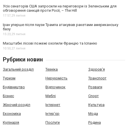
Усіх сенаторів США запросили на переговори із Зеленським для
обговорення санкцій проти Росії, – The Hill
17:57,
29 липня
Іран уперше після паузи Трампа атакував ракетами американську
базу
15:23,
29 липня
Масштабні лісові пожежі охопили Францію та Іспанію
10:50,
27 липня
Рубрики новин
Загальний розділ
Техніка
Здоров'я
Туризм
Нерухомість
Транспорт
Будівництво
Відпочинок
Розваги
Бізнес
Меблі
Спорт
Жіночий розділ
Інтернет
Культура
Економіка
Інтер'єр
Мода
Кулінарія
Послуги
Родина