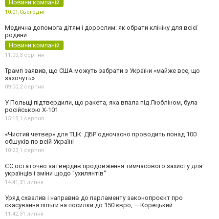
Новини компаній
10:01,
Сьогодні
Медична допомога дітям і дорослим: як обрати клініку для всієї
родини
Новини компаній
11:00,
3 серпня
Трамп заявив, що США можуть забрати з України «майже все, що
захочуть»
09:00,
2 серпня
У Польщі підтвердили, що ракета, яка впала під Любліном, була
російською Х-101
15:15,
1 серпня
«Чистий четвер» для ТЦК: ДБР одночасно проводить понад 100
обшуків по всій Україні
10:23,
1 серпня
ЄС остаточно затвердив продовження тимчасового захисту для
українців і зміни щодо "ухилянтів"
14:41,
31 липня
Уряд схвалив і направив до парламенту законопроєкт про
скасування пільги на посилки до 150 євро, — Корецький
11:42,
31 липня