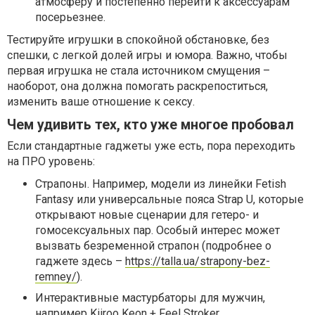
атмосферу и постепенно перейти к аксессуарам
посерьезнее.
Тестируйте игрушки в спокойной обстановке, без
спешки, с легкой долей игры и юмора. Важно, чтобы
первая игрушка не стала источником смущения –
наоборот, она должна помогать раскрепоститься,
изменить ваше отношение к сексу.
Чем удивить тех, кто уже многое пробовал
Если стандартные гаджеты уже есть, пора переходить
на ПРО уровень:
Страпоны. Например, модели из линейки Fetish
Fantasy или универсальные пояса Strap U, которые
открывают новые сценарии для гетеро- и
гомосексуальных пар. Особый интерес может
вызвать безременной страпон (подробнее о
гаджете здесь –
https://talla.ua/strapony-bez-
remney/
).
Интерактивные мастурбаторы для мужчин,
например Kiiroo Keon + Feel Stroker,