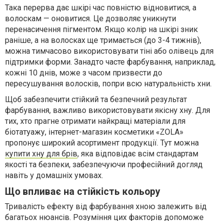
Така перерва дає шкірі час повністю відновитися, а
волоскам — оновитися. Це дозволяє уникнути
перенасичення пігментом. Якщо колір на шкірі зник
раніше, а на волосках ще тримається (до 3-4 тижнів),
можна тимчасово використовувати тіні або олівець для
підтримки форми. Занадто часте фарбування, наприклад,
кожні 10 днів, може з часом призвести до
пересушування волосків, попри всю натуральність хни.
Щоб забезпечити стійкий та безпечний результат
фарбування, важливо використовувати якісну хну. Для
тих, хто прагне отримати найкращі матеріали для
біотатуажу, інтернет-магазин косметики «ZOLA»
пропонує широкий асортимент продукції. Тут можна
купити хну для брів
, яка відповідає всім стандартам
якості та безпеки, забезпечуючи професійний догляд
навіть у домашніх умовах.
Що впливає на стійкість кольору
Тривалість ефекту від фарбування хною залежить від
багатьох нюансів. Розуміння цих факторів допоможе