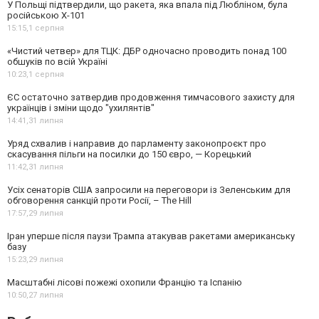
У Польщі підтвердили, що ракета, яка впала під Любліном, була
російською Х-101
15:15,
1 серпня
«Чистий четвер» для ТЦК: ДБР одночасно проводить понад 100
обшуків по всій Україні
10:23,
1 серпня
ЄС остаточно затвердив продовження тимчасового захисту для
українців і зміни щодо "ухилянтів"
14:41,
31 липня
Уряд схвалив і направив до парламенту законопроєкт про
скасування пільги на посилки до 150 євро, — Корецький
11:42,
31 липня
Усіх сенаторів США запросили на переговори із Зеленським для
обговорення санкцій проти Росії, – The Hill
17:57,
29 липня
Іран уперше після паузи Трампа атакував ракетами американську
базу
15:23,
29 липня
Масштабні лісові пожежі охопили Францію та Іспанію
10:50,
27 липня