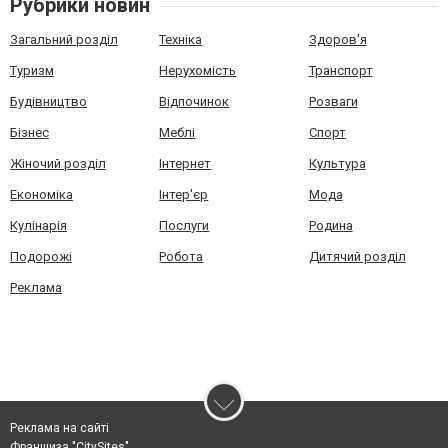
Рубрики новин
Загальний розділ
Техніка
Здоров'я
Туризм
Нерухомість
Транспорт
Будівництво
Відпочинок
Розваги
Бізнес
Меблі
Спорт
Жіночий розділ
Інтернет
Культура
Економіка
Інтер'єр
Мода
Кулінарія
Послуги
Родина
Подорожі
Робота
Дитячий розділ
Реклама
Реклама на сайті
Франшиза "CitySites"