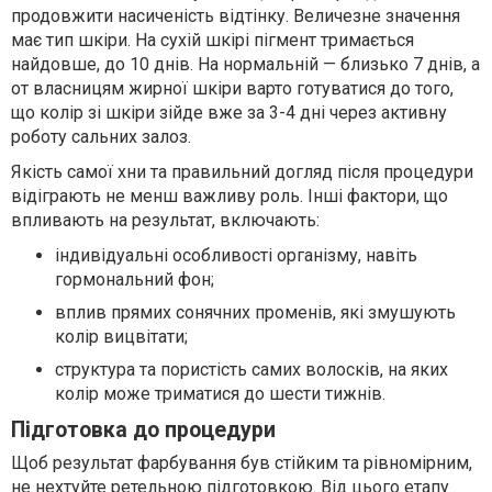
продовжити насиченість відтінку. Величезне значення
має тип шкіри. На сухій шкірі пігмент тримається
найдовше, до 10 днів. На нормальній — близько 7 днів, а
от власницям жирної шкіри варто готуватися до того,
що колір зі шкіри зійде вже за 3-4 дні через активну
роботу сальних залоз.
Якість самої хни та правильний догляд після процедури
відіграють не менш важливу роль. Інші фактори, що
впливають на результат, включають:
індивідуальні особливості організму, навіть
гормональний фон;
вплив прямих сонячних променів, які змушують
колір вицвітати;
структура та пористість самих волосків, на яких
колір може триматися до шести тижнів.
Підготовка до процедури
Щоб результат фарбування був стійким та рівномірним,
не нехтуйте ретельною підготовкою. Від цього етапу