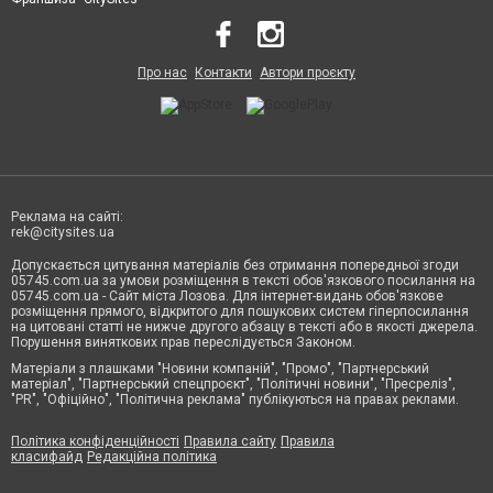
Про нас
Контакти
Автори проєкту
Реклама на сайті:
rek@citysites.ua
Допускається цитування матеріалів без отримання попередньої згоди
05745.com.ua за умови розміщення в тексті обов'язкового посилання на
05745.com.ua - Сайт міста Лозова. Для інтернет-видань обов'язкове
розміщення прямого, відкритого для пошукових систем гіперпосилання
на цитовані статті не нижче другого абзацу в тексті або в якості джерела.
Порушення виняткових прав переслідується Законом.
Матеріали з плашками "Новини компаній", "Промо", "Партнерський
матеріал", "Партнерський спецпроєкт", "Політичні новини", "Пресреліз",
"PR", "Офіційно", "Політична реклама" публікуються на правах реклами.
Політика конфіденційності
Правила сайту
Правила
класифайд
Редакційна політика