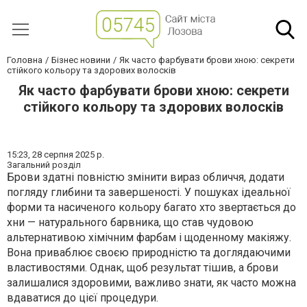
Головна
Бізнес новини
Як часто фарбувати брови хною: секрети
стійкого кольору та здорових волосків
Як часто фарбувати брови хною: секрети
стійкого кольору та здорових волосків
15:23,
28 серпня 2025 р.
Загальний розділ
Брови здатні повністю змінити вираз обличчя, додати
погляду глибини та завершеності. У пошуках ідеальної
форми та насиченого кольору багато хто звертається до
хни — натурального барвника, що став чудовою
альтернативою хімічним фарбам і щоденному макіяжу.
Вона приваблює своєю природністю та доглядаючими
властивостями. Однак, щоб результат тішив, а брови
залишалися здоровими, важливо знати, як часто можна
вдаватися до цієї процедури.