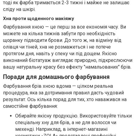
тоді як фарба тримається 2-3 тижні і майже не залишає
сліду на шкірі.
Хна проти щоденного макіяжу
Фарбування хною — це перш за все економія часу. Ви
можете на кілька тижнів забути про необхідність
щоранку підводити брови. До того ж, на відміну від
олівця чи тіней, хна не розмажеться і не потече
протягом дня, навіть у спеку чи під дощем. Якісно
виконаний біотатуаж виглядає природно, підкреслюючи
вашу натуральну красу без ефекту "намальованих" брів.
Поради для домашнього фарбування
Фарбування брів хною вдома — цілком реальна
процедура, яка за дотримання правил дасть чудовий
результат. Ось кілька порад для тих, хто наважився на
самостійне фарбування:
Обирайте якісну продукцію. Використовуйте тільки
спеціальну хну для брів, а не для волосся чи
мехенді. Наприклад, в інтернет-магазині
косметики «ZOLA» представлені професійні