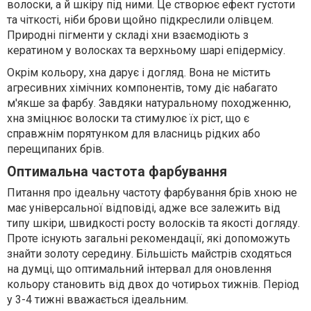
волоски, а й шкіру під ними. Це створює ефект густоти
та чіткості, ніби брови щойно підкреслили олівцем.
Природні пігменти у складі хни взаємодіють з
кератином у волосках та верхньому шарі епідермісу.
Окрім кольору, хна дарує і догляд. Вона не містить
агресивних хімічних компонентів, тому діє набагато
м'якше за фарбу. Завдяки натуральному походженню,
хна зміцнює волоски та стимулює їх ріст, що є
справжнім порятунком для власниць рідких або
перещипаних брів.
Оптимальна частота фарбування
Питання про ідеальну частоту фарбування брів хною не
має універсальної відповіді, адже все залежить від
типу шкіри, швидкості росту волосків та якості догляду.
Проте існують загальні рекомендації, які допоможуть
знайти золоту середину. Більшість майстрів сходяться
на думці, що оптимальний інтервал для оновлення
кольору становить від двох до чотирьох тижнів. Період
у 3-4 тижні вважається ідеальним.