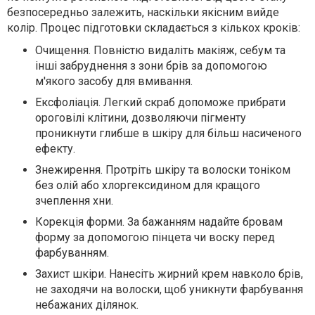
безпосередньо залежить, наскільки якісним вийде
колір. Процес підготовки складається з кількох кроків:
Очищення. Повністю видаліть макіяж, себум та
інші забруднення з зони брів за допомогою
м'якого засобу для вмивання.
Ексфоліація. Легкий скраб допоможе прибрати
ороговілі клітини, дозволяючи пігменту
проникнути глибше в шкіру для більш насиченого
ефекту.
Знежирення. Протріть шкіру та волоски тоніком
без олій або хлоргексидином для кращого
зчеплення хни.
Корекція форми. За бажанням надайте бровам
форму за допомогою пінцета чи воску перед
фарбуванням.
Захист шкіри. Нанесіть жирний крем навколо брів,
не заходячи на волоски, щоб уникнути фарбування
небажаних ділянок.