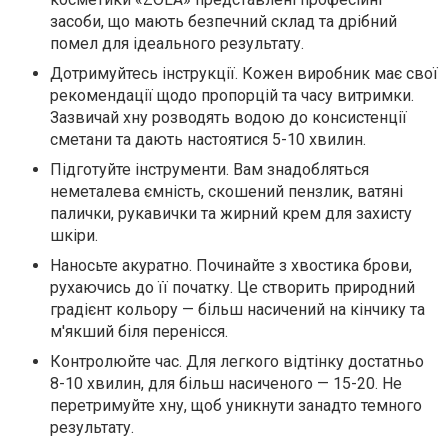
засоби, що мають безпечний склад та дрібний
помел для ідеального результату.
Дотримуйтесь інструкції. Кожен виробник має свої
рекомендації щодо пропорцій та часу витримки.
Зазвичай хну розводять водою до консистенції
сметани та дають настоятися 5-10 хвилин.
Підготуйте інструменти. Вам знадобляться
неметалева ємність, скошений пензлик, ватяні
палички, рукавички та жирний крем для захисту
шкіри.
Наносьте акуратно. Починайте з хвостика брови,
рухаючись до її початку. Це створить природний
градієнт кольору — більш насичений на кінчику та
м'якший біля перенісся.
Контролюйте час. Для легкого відтінку достатньо
8-10 хвилин, для більш насиченого — 15-20. Не
перетримуйте хну, щоб уникнути занадто темного
результату.