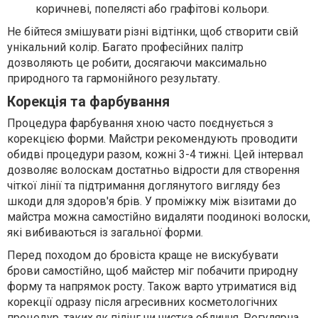
коричневі, попелясті або графітові кольори.
Не бійтеся змішувати різні відтінки, щоб створити свій
унікальний колір. Багато професійних палітр
дозволяють це робити, досягаючи максимально
природного та гармонійного результату.
Корекція та фарбування
Процедура фарбування хною часто поєднується з
корекцією форми. Майстри рекомендують проводити
обидві процедури разом, кожні 3-4 тижні. Цей інтервал
дозволяє волоскам достатньо відрости для створення
чіткої лінії та підтримання доглянутого вигляду без
шкоди для здоров'я брів. У проміжку між візитами до
майстра можна самостійно видаляти поодинокі волоски,
які вибиваються із загальної форми.
Перед походом до бровіста краще не вискубувати
брови самостійно, щоб майстер міг побачити природну
форму та напрямок росту. Також варто утриматися від
корекції одразу після агресивних косметологічних
процедур, таких як пілінг чи чистка обличчя. Регулярна