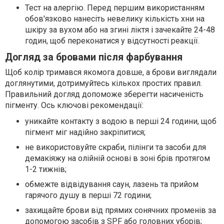
Тест на алергію. Перед першим використанням
обов'язково нанесіть невелику кількість хни на
шкіру за вухом або на згині ліктя і зачекайте 24-48
годин, щоб переконатися у відсутності реакції.
Догляд за бровами після фарбування
Щоб колір тримався якомога довше, а брови виглядали
доглянутими, дотримуйтесь кількох простих правил.
Правильний догляд допоможе зберегти насиченість
пігменту. Ось ключові рекомендації:
уникайте контакту з водою в перші 24 години, щоб
пігмент міг надійно закріпитися;
не використовуйте скраби, пілінги та засоби для
демакіяжу на олійній основі в зоні брів протягом
1-2 тижнів;
обмежте відвідування саун, лазень та прийом
гарячого душу в перші 72 години;
захищайте брови від прямих сонячних променів за
допомогою засобів з SPF або головних уборів;