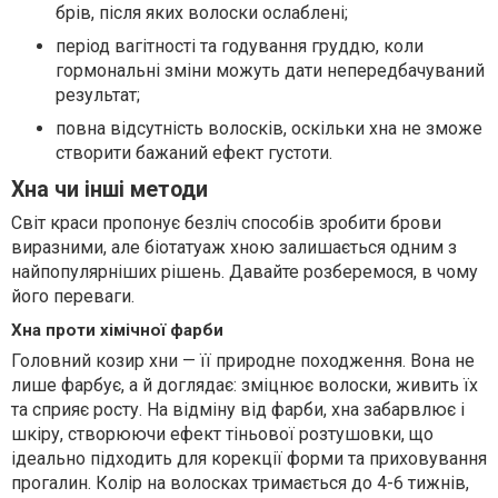
брів, після яких волоски ослаблені;
період вагітності та годування груддю, коли
гормональні зміни можуть дати непередбачуваний
результат;
повна відсутність волосків, оскільки хна не зможе
створити бажаний ефект густоти.
Хна чи інші методи
Світ краси пропонує безліч способів зробити брови
виразними, але біотатуаж хною залишається одним з
найпопулярніших рішень. Давайте розберемося, в чому
його переваги.
Хна проти хімічної фарби
Головний козир хни — її природне походження. Вона не
лише фарбує, а й доглядає: зміцнює волоски, живить їх
та сприяє росту. На відміну від фарби, хна забарвлює і
шкіру, створюючи ефект тіньової розтушовки, що
ідеально підходить для корекції форми та приховування
прогалин. Колір на волосках тримається до 4-6 тижнів,