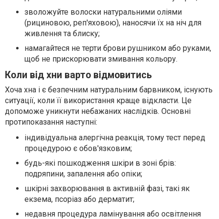
зволожуйте волоски натуральними оліями
(рициновою, реп'яховою), наносячи їх на ніч для
живлення та блиску;
намагайтеся не терти брови рушником або руками,
щоб не прискорювати змивання кольору.
Коли від хни варто відмовитись
Хоча хна і є безпечним натуральним барвником, існують
ситуації, коли її використання краще відкласти. Це
допоможе уникнути небажаних наслідків. Основні
протипоказання наступні:
індивідуальна алергічна реакція, тому тест перед
процедурою є обов'язковим;
будь-які пошкодження шкіри в зоні брів:
подряпини, запалення або опіки;
шкірні захворювання в активній фазі, такі як
екзема, псоріаз або дерматит;
недавня процедура ламінування або освітлення