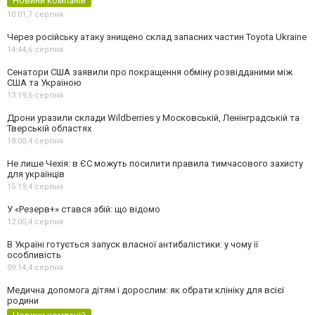
Новини компаній
10:01,
7 серпня
Через російську атаку знищено склад запасних частин Toyota Ukraine
14:44,
6 серпня
Сенатори США заявили про покращення обміну розвідданими між
США та Україною
13:19,
6 серпня
Дрони уразили склади Wildberries у Московській, Ленінградській та
Тверській областях
18:00,
4 серпня
Не лише Чехія: в ЄС можуть посилити правила тимчасового захисту
для українців
15:19,
4 серпня
У «Резерв+» стався збій: що відомо
12:00,
4 серпня
В Україні готується запуск власної антибалістики: у чому її
особливість
09:14,
4 серпня
Медична допомога дітям і дорослим: як обрати клініку для всієї
родини