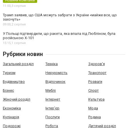
Новини компаній
11:00,
3 серпня
Трамп заявив, що США можуть забрати з України «майже все, що
захочуть»
09:00,
2 серпня
У Польщі підтвердили, що ракета, яка впала під Любліном, була
російською Х-101
15:15,
1 серпня
Рубрики новин
Загальний розділ
Техніка
Здоров'я
Туризм
Нерухомість
Транспорт
Будівництво
Відпочинок
Розваги
Бізнес
Меблі
Спорт
Жіночий розділ
Інтернет
Культура
Економіка
Інтер'єр
Мода
Кулінарія
Послуги
Родина
Подорожі
Робота
Дитячий розділ