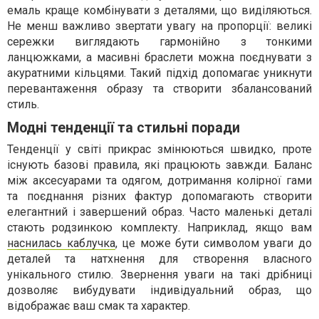
емаль краще комбінувати з деталями, що виділяються.
Не менш важливо звертати увагу на пропорції: великі
сережки виглядають гармонійно з тонкими
ланцюжками, а масивні браслети можна поєднувати з
акуратними кільцями. Такий підхід допомагає уникнути
перевантаження образу та створити збалансований
стиль.
Модні тенденції та стильні поради
Тенденції у світі прикрас змінюються швидко, проте
існують базові правила, які працюють завжди. Баланс
між аксесуарами та одягом, дотримання колірної гами
та поєднання різних фактур допомагають створити
елегантний і завершений образ. Часто маленькі деталі
стають родзинкою комплекту. Наприклад, якщо вам
наснилась каблучка
, це може бути символом уваги до
деталей та натхнення для створення власного
унікального стилю. Звернення уваги на такі дрібниці
дозволяє вибудувати індивідуальний образ, що
відображає ваш смак та характер.