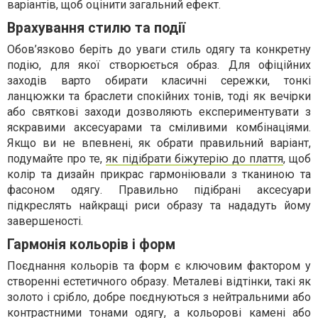
варіантів, щоб оцінити загальний ефект.
Врахування стилю та події
Обов’язково беріть до уваги стиль одягу та конкретну
подію, для якої створюється образ. Для офіційних
заходів варто обирати класичні сережки, тонкі
ланцюжки та браслети спокійних тонів, тоді як вечірки
або святкові заходи дозволяють експериментувати з
яскравими аксесуарами та сміливими комбінаціями.
Якщо ви не впевнені, як обрати правильний варіант,
подумайте про те,
як підібрати біжутерію до плаття
, щоб
колір та дизайн прикрас гармоніювали з тканиною та
фасоном одягу. Правильно підібрані аксесуари
підкреслять найкращі риси образу та нададуть йому
завершеності.
Гармонія кольорів і форм
Поєднання кольорів та форм є ключовим фактором у
створенні естетичного образу. Металеві відтінки, такі як
золото і срібло, добре поєднуються з нейтральними або
контрастними тонами одягу, а кольорові камені або