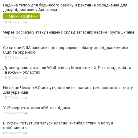
Надійне тепло для будь-якого сезону: ефективне обладнання для
дому від магазину Акватерм
Новини компаній
10:01,
7 серпня
Через російську атаку знищено склад запасних частин Toyota Ukraine
14:44,
6 серпня
Сенатори США заявили про покращення обміну розвідданими між
США та Україною
13:19,
6 серпня
Дрони уразили склади Wildberries у Московській, Ленінградській та
Тверській областях
18:00,
4 серпня
Не лише Чехія: в ЄС можуть посилити правила тимчасового захисту
для українців
15:19,
4 серпня
У «Резерв+» стався збій: що відомо
12:00,
4 серпня
В Україні готується запуск власної антибалістики: у чому її
особливість
09:14,
4 серпня