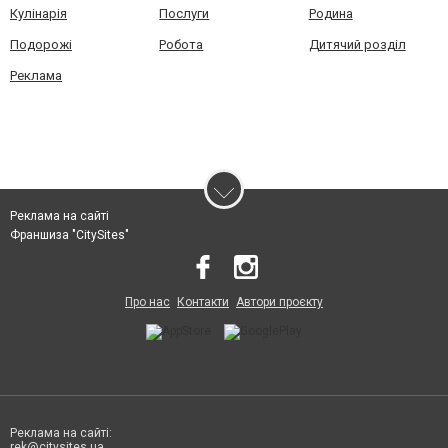
Кулінарія
Послуги
Родина
Подорожі
Робота
Дитячий розділ
Реклама
Реклама на сайті
Франшиза "CitySites"
Про нас
Контакти
Автори проєкту
Реклама на сайті:
rek@citysites.ua