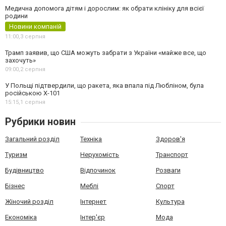
Медична допомога дітям і дорослим: як обрати клініку для всієї
родини
Новини компаній
11:00,
3 серпня
Трамп заявив, що США можуть забрати з України «майже все, що
захочуть»
09:00,
2 серпня
У Польщі підтвердили, що ракета, яка впала під Любліном, була
російською Х-101
15:15,
1 серпня
Рубрики новин
Загальний розділ
Техніка
Здоров'я
Туризм
Нерухомість
Транспорт
Будівництво
Відпочинок
Розваги
Бізнес
Меблі
Спорт
Жіночий розділ
Інтернет
Культура
Економіка
Інтер'єр
Мода