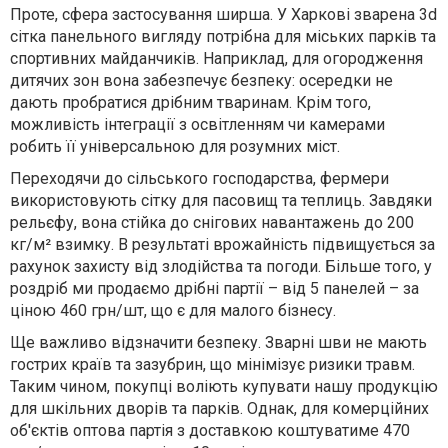
Проте, сфера застосування ширша. У Харкові зварена 3d
сітка панельного вигляду потрібна для міських парків та
спортивних майданчиків. Наприклад, для огородження
дитячих зон вона забезпечує безпеку: осередки не
дають пробратися дрібним тваринам. Крім того,
можливість інтеграції з освітленням чи камерами
робить її універсальною для розумних міст.
Переходячи до сільського господарства, фермери
використовують сітку для пасовищ та теплиць. Завдяки
рельєфу, вона стійка до снігових навантажень до 200
кг/м² взимку. В результаті врожайність підвищується за
рахунок захисту від злодійства та погоди. Більше того, у
роздріб ми продаємо дрібні партії – від 5 панелей – за
ціною 460 грн/шт, що є для малого бізнесу.
Ще важливо відзначити безпеку. Зварні шви не мають
гострих країв та зазубрин, що мінімізує ризики травм.
Таким чином, покупці воліють купувати нашу продукцію
для шкільних дворів та парків. Однак, для комерційних
об'єктів оптова партія з доставкою коштуватиме 470