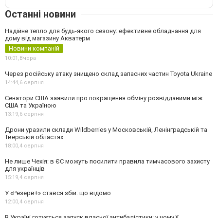
Останні новини
Надійне тепло для будь-якого сезону: ефективне обладнання для
дому від магазину Акватерм
Новини компаній
10:01,
Вчора
Через російську атаку знищено склад запасних частин Toyota Ukraine
14:44,
6 серпня
Сенатори США заявили про покращення обміну розвідданими між
США та Україною
13:19,
6 серпня
Дрони уразили склади Wildberries у Московській, Ленінградській та
Тверській областях
18:00,
4 серпня
Не лише Чехія: в ЄС можуть посилити правила тимчасового захисту
для українців
15:19,
4 серпня
У «Резерв+» стався збій: що відомо
12:00,
4 серпня
В Україні готується запуск власної антибалістики: у чому її