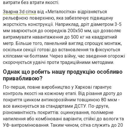
витрати без втрати якості.
Зварна 3d сітка
від «Металосітка» відрізняється
рельєфною поверхнею, яка забезпечує підвищену
жорсткість конструкції. Наприклад, дріт діаметром 3-5
мм зварюється до осередків 200x50 мм, що дозволяє
витримувати навантаження до 500 кг на квадратний
метр. Більше того, панельний вигляд спрощує монтаж,
оскільки секції готові до встановлення та фіксуються
кліпсами чи болтами. Через війну, час зведення огорожі
скорочується удвічі проти традиційними методами.
Однак що робить нашу продукцію особливо
привабливою?
По-перше, повне виробництво у Харкові гарантує
контроль якості на кожному етапі. Від різання дроту до
покриття цинком антикорозійним товщиною 80 мкм -
все виконується за стандартами ДСТУ. По-друге,
різноманітність покриттів: оцинкування, полімерне
напилення або комбіновані варіанти, стійкі до вологи та
УФ-випромінювання. Таким чином, сітка служить до 20