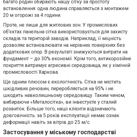
багато родин обирають нашу сітку за простоту
встановлення: одна людина справляється з монтажем
20 м огорожі за 4 години.
Проте, не лише для житлових зон. У промислових
об'єктах панельна сітка використовується для захисту
складів та територій заводів. Наприклад, її міцність
дозволяє встановлювати на нерівних поверхнях без
додаткових опор. В результаті знижуються витрати на
фундамент – до 30% економії. Крім того, антикорозійне
покриття витримує агресивні середовища, як у хімічній
промисловості Харкова.
Ще одним плюсом є екологічність. Сітка не містить
шкідливих речовин, переробляється на 95% і не
шкодить навколишньому середовищу. Таким чином,
вибираючи «Металосітка», ви інвестуєте у сталий
розвиток. Більше того, наші клієнти відзначають
довговічність: за 5 років експлуатації немає ознак
деформації навіть за вітрів до 25 м/с.
Застосування у міському господарстві