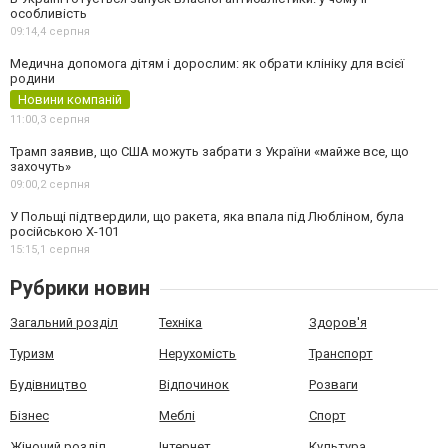
особливість
09:14,
4 серпня
Медична допомога дітям і дорослим: як обрати клініку для всієї
родини
Новини компаній
11:00,
3 серпня
Трамп заявив, що США можуть забрати з України «майже все, що
захочуть»
09:00,
2 серпня
У Польщі підтвердили, що ракета, яка впала під Любліном, була
російською Х-101
15:15,
1 серпня
Рубрики новин
Загальний розділ
Техніка
Здоров'я
Туризм
Нерухомість
Транспорт
Будівництво
Відпочинок
Розваги
Бізнес
Меблі
Спорт
Жіночий розділ
Інтернет
Культура