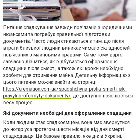
Питання спадкування завжди пов’язане з юридичними
нюансами та потребує правильної підготовки
документів. Часто люди стикаються з тим, що після
втрати близької людини виникає чимало складностей,
пов’язаних з майновими правами. Саме тому варто
завчасно дізнатися, як відбувається оформлення
спадщини після смерті, а також які кроки необхідно
зробити для отримання майна. Детальну інформацію з
цього питання можна знайти на сторінці
https://cremation.com.ua/spadshchyna-pislia-smerti-iak-
pravylno-oformyty-dokumenty/
, де доступно пояснюється
весь процес.
Які документи необхідні для оформлення спадщини
Коли людина стає спадкоємцем, вона має звернутися
до нотаріуса протягом шести місяців від дня смерті
спадкодавця. Це базове правило, яке діє в Україні.