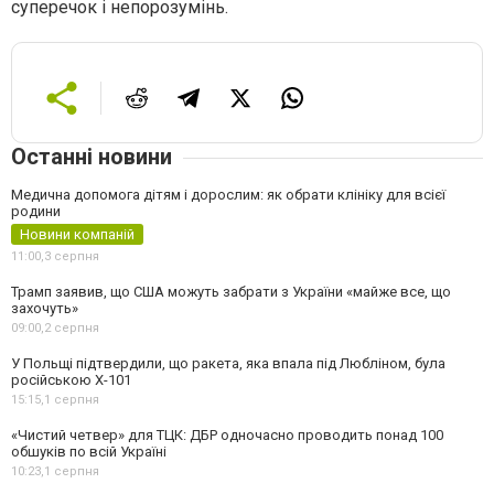
суперечок і непорозумінь.
Останні новини
Медична допомога дітям і дорослим: як обрати клініку для всієї
родини
Новини компаній
11:00,
3 серпня
Трамп заявив, що США можуть забрати з України «майже все, що
захочуть»
09:00,
2 серпня
У Польщі підтвердили, що ракета, яка впала під Любліном, була
російською Х-101
15:15,
1 серпня
«Чистий четвер» для ТЦК: ДБР одночасно проводить понад 100
обшуків по всій Україні
10:23,
1 серпня