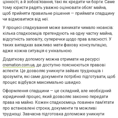
цінності, а й зобов’язання, такі як кредити чи борги. Саме
тому юристи радять уважно оцінювати обсяг майна,
щоб прийняти правильне рішення — приймати спадщину
чи відмовитися від неї.
У процесі спадкування може виникати чимало нюансів:
кілька спадкоємців претендують на одну частку майна,
відсутність заповіту, суперечки щодо прав власності. У
таких випадках важливо мати фахову консультацію,
адже кожна ситуація є унікальною.
Додаткову допомогу можна отримати на ресурсі
cremation.com.ua
, де доступно пояснюються правові
аспекти. Це дозволяє уникнути зайвих труднощів і
зрозуміти, які саме документи потрібно підготувати, щоб
процес відбувся максимально швидко.
Оформлення спадщини — це складний, але необхідний
юридичний процес, який дозволяє законно передати
права на майно. Кожен спадкоємець повинен пам’ятати
про встановлені строки, документи та можливі
труднощі. Завчасна підготовка допоможе уникнути