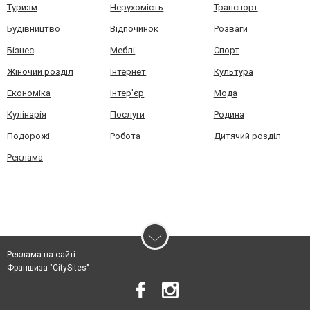
Туризм
Нерухомість
Транспорт
Будівництво
Відпочинок
Розваги
Бізнес
Меблі
Спорт
Жіночий розділ
Інтернет
Культура
Економіка
Інтер'єр
Мода
Кулінарія
Послуги
Родина
Подорожі
Робота
Дитячий розділ
Реклама
Реклама на сайті
Франшиза "CitySites"