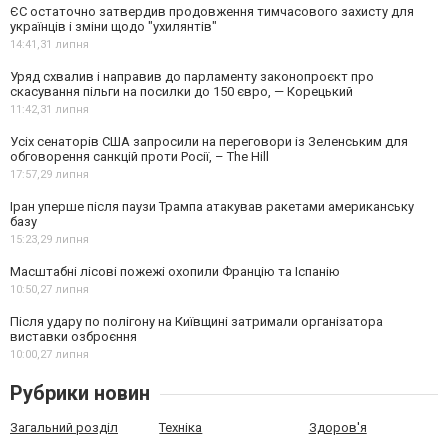
ЄС остаточно затвердив продовження тимчасового захисту для
українців і зміни щодо "ухилянтів"
14:41,
31 липня
Уряд схвалив і направив до парламенту законопроєкт про
скасування пільги на посилки до 150 євро, — Корецький
11:42,
31 липня
Усіх сенаторів США запросили на переговори із Зеленським для
обговорення санкцій проти Росії, – The Hill
17:57,
29 липня
Іран уперше після паузи Трампа атакував ракетами американську
базу
15:23,
29 липня
Масштабні лісові пожежі охопили Францію та Іспанію
10:50,
27 липня
Після удару по полігону на Київщині затримали організатора
виставки озброєння
10:00,
27 липня
Рубрики новин
Загальний розділ
Техніка
Здоров'я