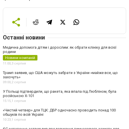
Останні новини
Медична допомога дітям і дорослим: як обрати клініку для всієї
родини
Новини компаній
11:00,
3 серпня
Трамп заявив, що США можуть забрати з України «майже все, що
захочуть»
09:00,
2 серпня
У Польщі підтвердили, що ракета, яка впала під Любліном, була
російською Х-101
15:15,
1 серпня
«Чистий четвер» для ТЦК: ДБР одночасно проводить понад 100
обшуків по всій Україні
10:23,
1 серпня
ЄС остаточно затвердив продовження тимчасового захисту для