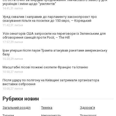
українців і зміни щодо "ухилянтів"
14:41,
31 липня
Уряд схвалив і направив до парламенту законопроєкт про
скасування пільги на посилки до 150 євро, — Корецький
11:42,
31 липня
Усіх сенаторів США запросили на переговори із Зеленським для
обговорення санкцій проти Росії, – The Hill
17:57,
29 липня
Іран уперше після паузи Трампа атакував ракетами американську
базу
15:23,
29 липня
Масштабні лісові пожежі охопили Францію та Іспанію
10:50,
27 липня
Після удару по полігону на Київщині затримали організатора
виставки озброєння
10:00,
27 липня
Рубрики новин
Загальний розділ
Техніка
Здоров'я
Туризм
Нерухомість
Транспорт