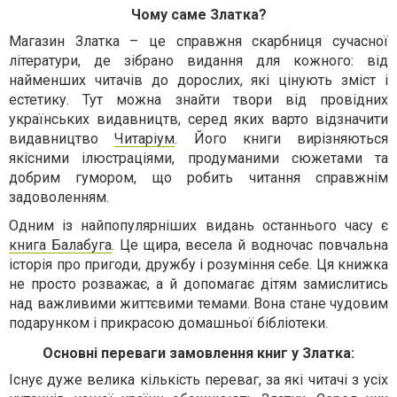
Чому саме Златка?
Магазин Златка – це справжня скарбниця сучасної
літератури, де зібрано видання для кожного: від
найменших читачів до дорослих, які цінують зміст і
естетику. Тут можна знайти твори від провідних
українських видавництв, серед яких варто відзначити
видавництво
Читаріум
. Його книги вирізняються
якісними ілюстраціями, продуманими сюжетами та
добрим гумором, що робить читання справжнім
задоволенням.
Одним із найпопулярніших видань останнього часу є
книга Балабуга
. Це щира, весела й водночас повчальна
історія про пригоди, дружбу і розуміння себе. Ця книжка
не просто розважає, а й допомагає дітям замислитись
над важливими життєвими темами. Вона стане чудовим
подарунком і прикрасою домашньої бібліотеки.
Основні переваги замовлення книг у Златка:
Існує дуже велика кількість переваг, за які читачі з усіх