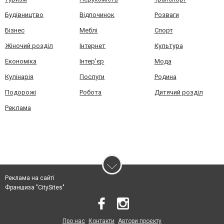
Будівництво
Відпочинок
Розваги
Бізнес
Меблі
Спорт
Жіночий розділ
Інтернет
Культура
Економіка
Інтер'єр
Мода
Кулінарія
Послуги
Родина
Подорожі
Робота
Дитячий розділ
Реклама
Реклама на сайті
Франшиза "CitySites"
Про нас
Контакти
Автори проєкту