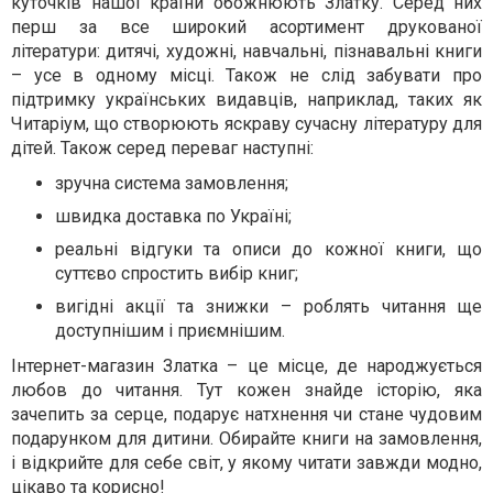
куточків нашої країни обожнюють Златку. Серед них
перш за все широкий асортимент друкованої
літератури: дитячі, художні, навчальні, пізнавальні книги
– усе в одному місці. Також не слід забувати про
підтримку українських видавців, наприклад, таких як
Читаріум, що створюють яскраву сучасну літературу для
дітей. Також серед переваг наступні:
зручна система замовлення;
швидка доставка по Україні;
реальні відгуки та описи до кожної книги, що
суттєво спростить вибір книг;
вигідні акції та знижки – роблять читання ще
доступнішим і приємнішим.
Інтернет-магазин Златка – це місце, де народжується
любов до читання. Тут кожен знайде історію, яка
зачепить за серце, подарує натхнення чи стане чудовим
подарунком для дитини. Обирайте книги на замовлення,
і відкрийте для себе світ, у якому читати завжди модно,
цікаво та корисно!