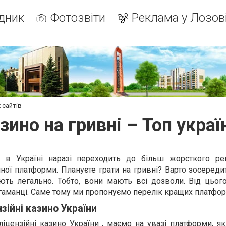
дник
Фотозвіти
Реклама у Лозов
х сайтів
азино на гривні – Топ украї
у в Україні наразі переходить до більш жорсткого ре
ої платформи. Плануєте грати на гривні? Варто зосереди
ють легально. Тобто, вони мають всі дозволи. Від цьог
гаманці. Саме тому ми пропонуємо перелік кращих платфор
зійні казино України
ліцензійні казино України
, маємо на увазі платформи, я