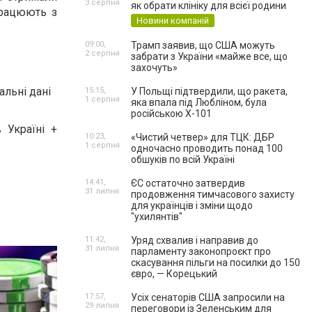
3 серпня
як обрати клініку для всієї родини
працюють з
Новини компаній
09:00,
Трамп заявив, що США можуть
2 серпня
забрати з України «майже все, що
захочуть»
альні дані
15:15,
У Польщі підтвердили, що ракета,
1 серпня
яка впала під Любліном, була
російською Х-101
 Україні +
10:23,
«Чистий четвер» для ТЦК: ДБР
1 серпня
одночасно проводить понад 100
обшуків по всій Україні
14:41,
ЄС остаточно затвердив
31 липня
продовження тимчасового захисту
для українців і зміни щодо
"ухилянтів"
11:42,
Уряд схвалив і направив до
31 липня
парламенту законопроєкт про
скасування пільги на посилки до 150
євро, — Корецький
17:57,
Усіх сенаторів США запросили на
29 липня
переговори із Зеленським для