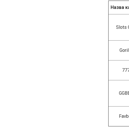
Назва к
Slots 
Goril
77
GGB
Favb