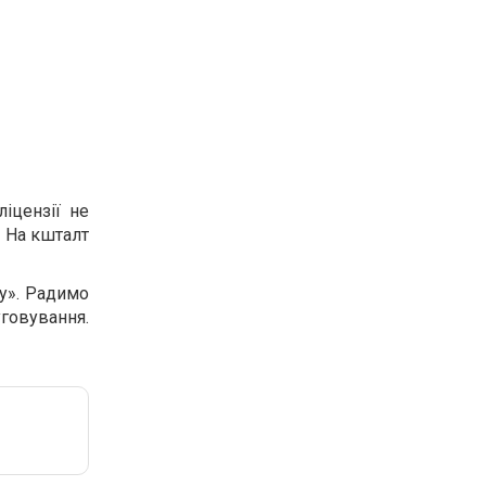
іцензії не
. На кшталт
у». Радимо
уговування.