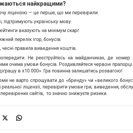
важаються найкращими?
іючу ліцензію — це перше, що ми перевірили.
, підтримують українську мову.
рейтинги вказують на мінімум скарг.
ний перелік ігор, бонусів.
, чесні правила виведення коштів.
опередити. Не реєструйтесь на майданчиках, де номер л
тими очима умови бонусів. Роздивляйтеся червоні прапорці
діграшу в х10 000». Гра повинна залишатись розвагою!
ми не варто спрощувати до «бренду» чи «великого бонус
 реальної ліцензії, перевірити умови гри, виведення, обсл
 перевірених сайтів, то значно знижуєте ризики.