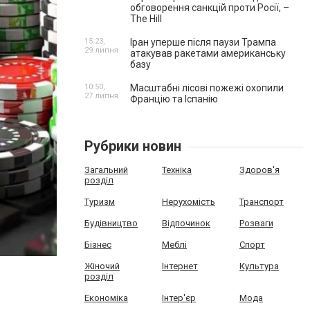
обговорення санкцій проти Росії, –
The Hill
15:23,
Іран уперше після паузи Трампа
29 липня
атакував ракетами американську
базу
10:50,
Масштабні лісові пожежі охопили
27 липня
Францію та Іспанію
Рубрики новин
Загальний
Техніка
Здоров'я
розділ
Туризм
Нерухомість
Транспорт
Будівництво
Відпочинок
Розваги
Бізнес
Меблі
Спорт
Жіночий
Інтернет
Культура
розділ
Економіка
Інтер'єр
Мода