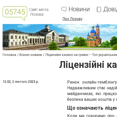
Новини
Дові
Про Лозову
Головна
Бізнес новини
Ліцензійні казино на гривні – Топ українськи
Ліцензійні к
1
2
:
0
2
,
2
л
ю
т
о
г
о
2
0
2
3
р
.
Ринок онлайн-гемблінг
Надважливим стає надійн
майданчиках, які працю
безпека ваших коштів у 
Що означають ліцен
Коли ми говоримо про