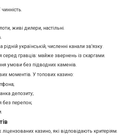
ї чинність.
оти, живі дилери, настільні.
.
 рідній українській, численні канали зв'язку.
я серед гравців: майже звернень із скаргами.
ня умови без підводних каменів.
вих моментів. У топових казино:
ртфона;
анка депозиту;
 без перепон;
.
тів
 ліцензованих казино, які відповідають критеріям.