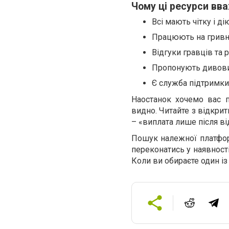
Чому ці ресурси в
Всі мають чітку і д
Працюють на гривні
Відгуки гравців та 
Пропонують дивовиж
Є служба підтримки
Наостанок хочемо вас п
видно. Читайте з відкри
– «виплата лише після ві
Пошук належної платфор
переконатись у наявності
Коли ви обираєте один із