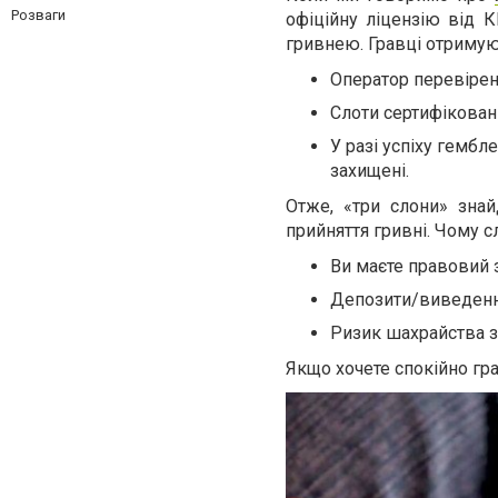
Розваги
офіційну ліцензію від 
гривнею. Гравці отримуют
Оператор перевірени
Слоти сертифікован
У разі успіху гембл
захищені.
Отже, «три слони» знай
прийняття гривні. Чому с
Ви маєте правовий з
Депозити/виведенн
Ризик шахрайства з
Якщо хочете спокійно гра