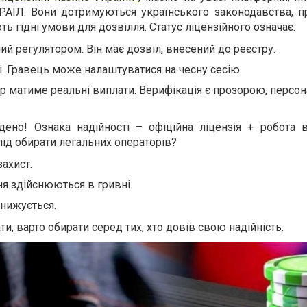
КРАІЛ. Вони дотримуються українського законодавства, 
ь гідні умови для дозвілля. Статус ліцензійного означає:
й регулятором. Він має дозвіл, внесений до реєстру.
і. Гравець може налаштуватися на чесну сесію.
ер матиме реальні виплати. Верифікація є прозорою, персон
дено! Ознака надійності – офіційна ліцензія + робота в
лід обирати легальних операторів?
ахист.
я здійснюються в гривні.
нижується.
ти, варто обирати серед тих, хто довів свою надійність.