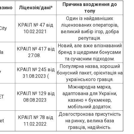
Причина входження до
азино
Ліцензія/дані*
топу
Один із найдавніших
КРАІЛ № 47 від
ліцензованих операторів,
City
10.02.2021
великий вибір ігор, добра
репутація.
Новий, але вже впізнаваний
КРАІЛ № 417 від
la
бренд з щедрими бонусами
27.08.
та сучасним підходом.
Популярна назва, хороший
КРАІЛ № 245 від
7
бонусний пакет, орієнтація на
31.08.2023 (
українського гравця.
Міжнародна марка,
КРАІЛ № 129 від
адаптована для України,
ET
08.08.2023
казино + букмекер,
мобільний додаток.
Довгострокова присутність
КРАІЛ № 78 від
et
на ринку, велика база
11.02.2022
гравців, надійність.