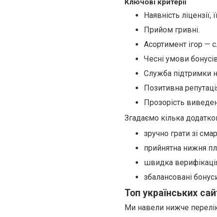
Ключові критерії
Наявність ліцензії, ї
Прийом гривні.
Асортимент ігор — сл
Чесні умови бонусів
Служба підтримки на
Позитивна репутаці
Прозорість виведен
Згадаємо кілька додатко
зручно грати зі сма
прийнятна нижня пл
швидка верифікація
збалансовані бонуси
Топ українських сай
Ми навели нижче перелік