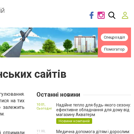
ій
Спецрозділ
Помогатор
нських сайтів
Останні новини
гулювання.
тися на тих
10:01,
Надійне тепло для будь-якого сезону:
о залежить
Сьогодні
ефективне обладнання для дому від
м.
магазину Акватерм
Новини компаній
11:00,
Медична допомога дітям і дорослим:
кі отримали