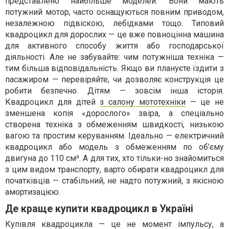
представлено найбільше моделей. Вони мають
потужний мотор, часто оснащуються повним приводом,
незалежною підвіскою, лебідками тощо. Типовий
квадроцикл для дорослих — це вже повноцінна машина
для активного способу життя або господарської
діяльності. Але не забувайте: чим потужніша техніка —
тим більша відповідальність. Якщо ви плануєте їздити з
пасажиром — перевіряйте, чи дозволяє конструкція це
робити безпечно. Дітям — зовсім інша історія.
Квадроцикл для дітей
з салону мототехніки
— це не
зменшена копія «дорослого» звіра, а спеціально
створена техніка з обмеженням швидкості, низькою
вагою та простим керуванням. Ідеально — електричний
квадроцикл або модель з обмеженням по об’єму
двигуна до 110 см³. А для тих, хто тільки-но знайомиться
з цим видом транспорту, варто обирати квадроцикл для
початківців — стабільний, не надто потужний, з якісною
амортизацією.
Де краще купити квадроцикл в Україні
Купівля квадроцикла — це не момент імпульсу, а