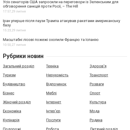
Усіх сенаторів США запросили на переговори із Зеленським для
обговорення санкцій проти Росії, – The Hill
17:57,
29 липня
Іран уперше після паузи Трампа атакував ракетами американську
базу
15:23,
29 липня
Масштабні лісові пожежі охопили Францію та Іспанію
10:50,
27 липня
Рубрики новин
Загальний розділ
Техніка
Здоров'я
Туризм
Нерухомість
Транспорт
Будівництво
Відпочинок
Розваги
Бізнес
Меблі
Спорт
Жіночий розділ
Інтернет
Культура
Економіка
Інтер'єр
Мода
Кулінарія
Послуги
Родина
Подорожі
Робота
Дитячий розділ