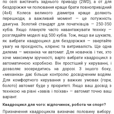
по селі вистачить заднього приводу (2WD), а от для
бездоріжжя чи полювання краще брати повнопривідний
(4x4). Колеса великого діаметра краще долають
перешкоди, а важливий момент — це потужність
двигуна. Золотий стандарт для початківців — 250-350
кубів. Якщо плануєте часто навантажувати техніку —
розглядайте моделі від 500 кубів. Тож, якщо ви шукаєте,
як вибрати квадроцикл для бездоріжжя — звертайте
увагу на прохідність, кліренс та витривалість. Ще одна
дилема — механіка чи автомат. Для новачків і тих, хто
хоче максимум зручності, варто вибрати квадроцикл з
автоматичною коробкою. Він простіший у керуванні, і
дозволяє зосередитись на дорозі. З іншого боку,
«механіка» дає більше контролю досвідченим водіям.
Для комфортного керування у важких умовах (гори,
болото) автомат буде у пріоритеті. Якщо ваш досвід з
технікою на рівні «завів і поїхав» — автомат точно ваш
варіант.
Квадроцикл для чого: відпочинок, робота чи спорт?
Призначення квадроцикла визначає половину вибору.