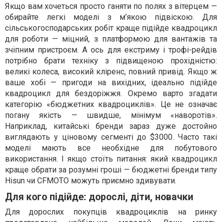
Якщо вам хочеться просто ганяти по полях з вітерцем —
обирайте легкі моделі з м’якою підвіскою. Для
сільськогосподарських робіт краще підійде квадроцикл
для роботи — міцний, з платформою для вантажів та
зчіпним пристроєм. А ось для екстриму і трофі-рейдів
потрібно брати техніку з підвищеною прохідністю:
великі колеса, високий кліренс, повний привід. Якщо ж
ваше хобі — пригоди на вихідних, ідеально підійде
квадроцикл для бездоріжжя. Окремо варто згадати
категорію «бюджетних квадроциклів». Це не означає
погану якість — швидше, мінімум «наворотів».
Наприклад, китайські бренди зараз дуже достойно
виглядають у ціновому сегменті до $3000. Часто такі
моделі мають все необхідне для побутового
використання. І якщо стоїть питання: який квадроцикл
краще обрати за розумні гроші — бюджетні бренди типу
Hisun чи CFMOTO можуть приємно здивувати.
Для кого підійде: дорослі, діти, новачки
Для дорослих покупців квадроциклів на ринку