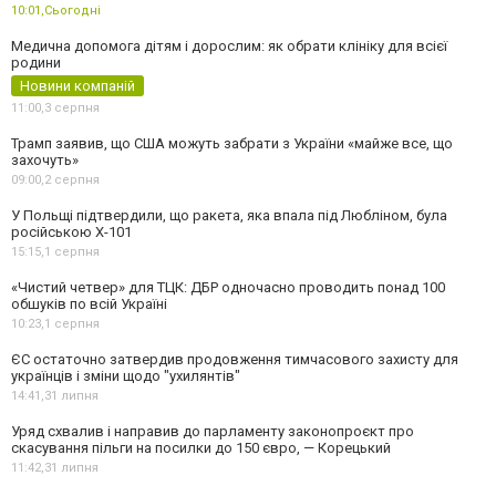
10:01,
Сьогодні
Медична допомога дітям і дорослим: як обрати клініку для всієї
родини
Новини компаній
11:00,
3 серпня
Трамп заявив, що США можуть забрати з України «майже все, що
захочуть»
09:00,
2 серпня
У Польщі підтвердили, що ракета, яка впала під Любліном, була
російською Х-101
15:15,
1 серпня
«Чистий четвер» для ТЦК: ДБР одночасно проводить понад 100
обшуків по всій Україні
10:23,
1 серпня
ЄС остаточно затвердив продовження тимчасового захисту для
українців і зміни щодо "ухилянтів"
14:41,
31 липня
Уряд схвалив і направив до парламенту законопроєкт про
скасування пільги на посилки до 150 євро, — Корецький
11:42,
31 липня