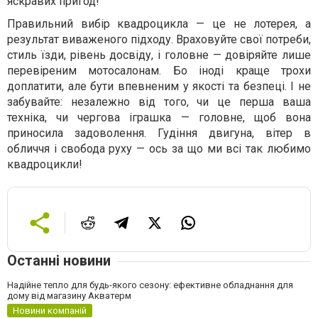
яскравих пригод!
Правильний вибір квадроцикла — це не лотерея, а
результат виваженого підходу. Враховуйте свої потреби,
стиль їзди, рівень досвіду, і головне — довіряйте лише
перевіреним мотосалонам. Бо іноді краще трохи
доплатити, але бути впевненим у якості та безпеці. І не
забувайте: незалежно від того, чи це перша ваша
техніка, чи чергова іграшка — головне, щоб вона
приносила задоволення. Гудіння двигуна, вітер в
обличчя і свобода руху — ось за що ми всі так любимо
квадроцикли!
Останні новини
Надійне тепло для будь-якого сезону: ефективне обладнання для
дому від магазину Акватерм
Новини компаній