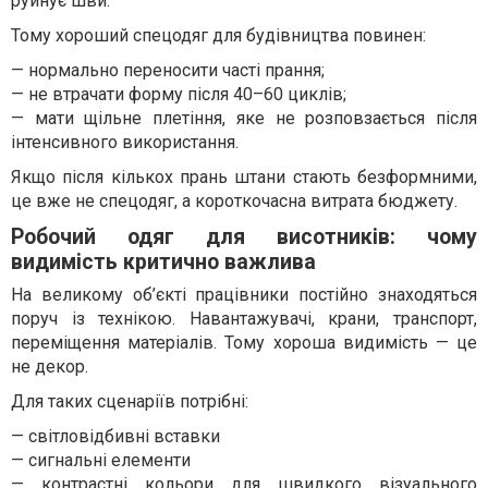
руйнує шви.
Тому хороший спецодяг для будівництва повинен:
— нормально переносити часті прання;
— не втрачати форму після 40–60 циклів;
— мати щільне плетіння, яке не розповзається після
інтенсивного використання.
Якщо після кількох прань штани стають безформними,
це вже не спецодяг, а короткочасна витрата бюджету.
Робочий одяг для висотників: чому
видимість критично важлива
На великому об’єкті працівники постійно знаходяться
поруч із технікою. Навантажувачі, крани, транспорт,
переміщення матеріалів. Тому хороша видимість — це
не декор.
Для таких сценаріїв потрібні:
— світловідбивні вставки
— сигнальні елементи
— контрастні кольори для швидкого візуального