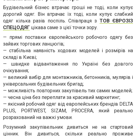
Будівельний бізнес втрачає гроші не тоді, коли купує
дорогий одяг. Він втрачає їх тоді, коли купує слабкий
одяг кілька разів поспіль. Співпраця з
ТОВ ЄВРОЗІЗ
СПЕЦОДЯГ
цікава саме з цієї точки зору.
— прямі поставки європейського робочого одягу без
зайвих торгових ланцюгів;
— стабільна наявність ходових моделей і розмірів на
складі в Києві;
— швидке відвантаження по Україні без довгого
очікування;
— великий вибір для монтажників, бетонників, мулярів і
універсальних будівельних бригад;
— можливість повторних закупівель тих самих моделей;
— чесна ціна без переплати за красивий маркетинг;
— якісний робочий одяг від европейських брендів DELTA
PLUS, PORTWEST, SIZAM, PROCERA, який реально
розрахований на важкі умови.
Розумний закупівельник дивиться не на стартовий
цінник. Він дивиться, скільки реально проживе