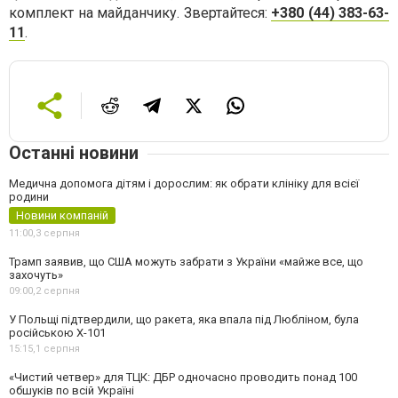
комплект на майданчику. Звертайтеся:
+380 (44) 383-63-
11
.
Останні новини
Медична допомога дітям і дорослим: як обрати клініку для всієї
родини
Новини компаній
11:00,
3 серпня
Трамп заявив, що США можуть забрати з України «майже все, що
захочуть»
09:00,
2 серпня
У Польщі підтвердили, що ракета, яка впала під Любліном, була
російською Х-101
15:15,
1 серпня
«Чистий четвер» для ТЦК: ДБР одночасно проводить понад 100
обшуків по всій Україні