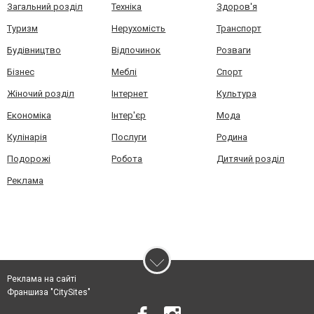
Загальний розділ
Техніка
Здоров'я
Туризм
Нерухомість
Транспорт
Будівництво
Відпочинок
Розваги
Бізнес
Меблі
Спорт
Жіночий розділ
Інтернет
Культура
Економіка
Інтер'єр
Мода
Кулінарія
Послуги
Родина
Подорожі
Робота
Дитячий розділ
Реклама
Реклама на сайті
Франшиза "CitySites"