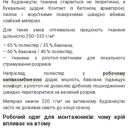
На будівництві тканина стирається не теоретично, а
буквально щодня. Контакт із бетоном, арматурою,
пилом і жорсткими поверхнями швидко вбиває
слабкий матеріал.
Для таких умов оптимально працюють тканини
щільністю 250–320 г/м².
— 65 % поліестер / 35 % бавовна;
— 60 % бавовна / 40 % поліестер;
— тканини з ріпстоп-плетінням для локального
стримування розривів.
Напріклад, поліестер у
робочому
напівкомбінезоні
додає міцність, бавовна підвищує
комфорт, а ріпстоп не дозволяє дрібному пошкодженню
швидко перетворитися на великий розрив.
Матеріал нижче 220 г/м² на активному будівництві
часто не доживає навіть до кінця сезону.
Робочий одяг для монтажників: чому крій
впливає на втому