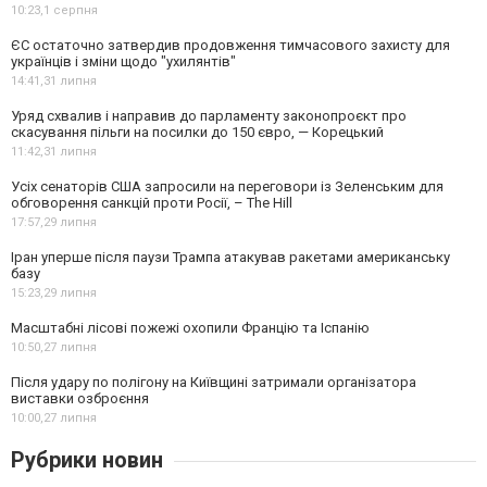
10:23,
1 серпня
ЄС остаточно затвердив продовження тимчасового захисту для
українців і зміни щодо "ухилянтів"
14:41,
31 липня
Уряд схвалив і направив до парламенту законопроєкт про
скасування пільги на посилки до 150 євро, — Корецький
11:42,
31 липня
Усіх сенаторів США запросили на переговори із Зеленським для
обговорення санкцій проти Росії, – The Hill
17:57,
29 липня
Іран уперше після паузи Трампа атакував ракетами американську
базу
15:23,
29 липня
Масштабні лісові пожежі охопили Францію та Іспанію
10:50,
27 липня
Після удару по полігону на Київщині затримали організатора
виставки озброєння
10:00,
27 липня
Рубрики новин