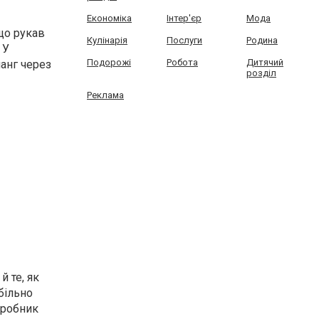
Економіка
Інтер'єр
Мода
що рукав
Кулінарія
Послуги
Родина
 У
Подорожі
Робота
Дитячий
анг через
розділ
Реклама
й те, як
більно
иробник