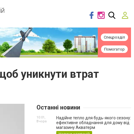
ій
Спецрозділ
Помогатор
 щоб уникнути втрат
Останні новини
10:01,
Надійне тепло для будь-якого сезону:
Вчора
ефективне обладнання для дому від
магазину Акватерм
Новини компаній