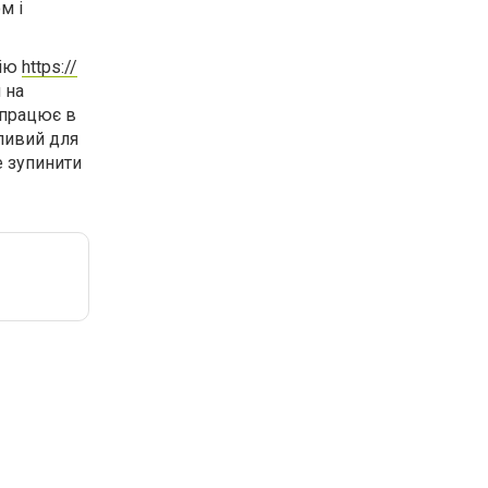
м і
рію
https://
 на
 працює в
жливий для
е зупинити