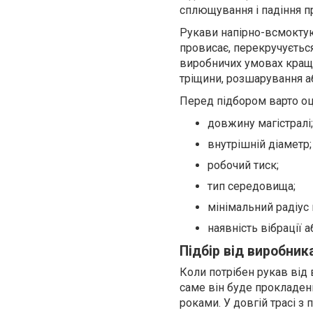
сплющування і падіння п
Рукави напірно-всмоктую
провисає, перекручується
виробничих умовах краще
тріщини, розшарування аб
Перед підбором варто оц
довжину магістралі;
внутрішній діаметр;
робочий тиск;
тип середовища;
мінімальний радіус 
наявність вібрації 
Підбір від виробник
Коли потрібен рукав від 
саме він буде прокладен
роками. У довгій трасі 