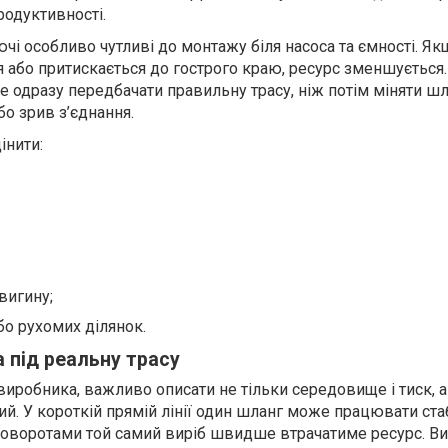
родуктивності.
чі особливо чутливі до монтажу біля насоса та ємності. Як
 або притискається до гострого краю, ресурс зменшується.
 одразу передбачати правильну трасу, ніж потім міняти шл
о зрив з’єднання.
інити:
вигину;
або рухомих ділянок.
а під реальну трасу
виробника, важливо описати не тільки середовище і тиск, а 
ий. У короткій прямій лінії один шланг може працювати ста
з поворотами той самий виріб швидше втрачатиме ресурс. В