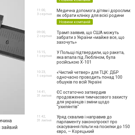
11:00,
Медична допомога дітям і дорослим:
3 серпня
як обрати клініку для всієї родини
Новини компаній
09:00,
Трамп заявив, що США можуть
2 серпня
забрати з України «майже все, що
захочуть»
15:15,
У Польщі підтвердили, що ракета,
1 серпня
яка впала під Любліном, була
російською Х-101
10:23,
«Чистий четвер» для ТЦК: ДБР
1 серпня
одночасно проводить понад 100
обшуків по всій Україні
14:41,
ЄС остаточно затвердив
31 липня
продовження тимчасового захисту
для українців і зміни щодо
"ухилянтів"
11:42,
Уряд схвалив і направив до
ричина
31 липня
парламенту законопроєкт про
скасування пільги на посилки до 150
є зайвий
євро, — Корецький