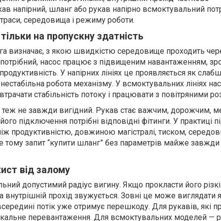
кав напірний, шланг або рукав напірно всмоктувальний пот
 траси, середовища і режиму роботи.
тільки на пропускну здатність
га визначає, з якою швидкістю середовище проходить чере
потрібний, насос працює з підвищеним навантаженням, зрос
 продуктивність. У напірних лініях це проявляється як слабш
нестабільна робота механізму. У всмоктувальних лініях на
втрачати стабільність потоку і працювати з повітряними р
 теж не завжди вигідний. Рукав стає важчим, дорожчим, 
 його підключення потрібні відповідні фітинги. У практиці п
іж продуктивністю, довжиною магістралі, тиском, середов
е тому запит “купити шланг” без параметрів майже завжди
хист від залому
ьний допустимий радіус вигину. Якщо прокласти його різкі
а внутрішній прохід звужується. Зовні це може виглядати 
всередині потік уже отримує перешкоду. Для рукавів, які 
локальне перевантаження. Для всмоктувальних моделей — 