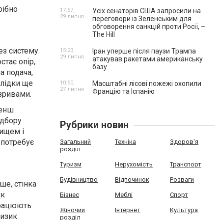
рібно
17:57,
Усіх сенаторів США запросили на
29 липня
переговори із Зеленським для
обговорення санкцій проти Росії, –
The Hill
з систему.
15:23,
Іран уперше після паузи Трампа
29 липня
атакував ракетами американську
тає опір,
базу
а подача,
слідки ще
10:50,
Масштабні лісові пожежі охопили
27 липня
Францію та Іспанію
озривами.
менш
ідбору
Рубрики новин
ищем і
 потребує
Загальний
Техніка
Здоров'я
розділ
Туризм
Нерухомість
Транспорт
Будівництво
Відпочинок
Розваги
ше, стінка
як
Бізнес
Меблі
Спорт
працюють
Жіночий
Інтернет
Культура
ризик
розділ