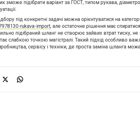
ик зможе підібрати варіант за ГОСТ, типом рукава, діаметро
атації.
ідбору під конкретні задачі можна орієнтуватися на катего
7978130-rukava-import
, але остаточне рішення має спиратися
ильно підібраний шланг не створює зайвих втрат тиску, не
стає слабкою точкою магістралі. Такий підхід особливо ва
робництва, сервісу і техніки, де проста заміна шланга мож