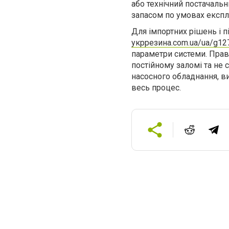
або технічний постачальн
запасом по умовах експлу
Для імпортних рішень і п
укррезина.com.ua/ua/g12
параметри системи. Прав
постійному заломі та не 
насосного обладнання, ви
весь процес.