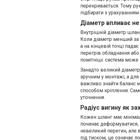
перекривається. Тому ру
підбирати з урахуванням
Діаметр впливає не 
Внутрішній діаметр шлан
Коли діаметр менший за 
а на кінцевій точці падає
перегрів обладнання або 
помітніші: система може 
Занадто великий діаметр
зручним у монтажі, а для
важливо знайти баланс м
способом кріплення. Сам
уточнення.
Радіус вигину як за
Кожен шланг має мінімал
починає деформуватися, 
невеликий перегин, але 
під тиском, це означає 