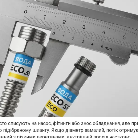
асто списують на насос, фітинги або знос обладнання, але п
 підібраному шлангу. Якщо діаметр замалий, потік отриму
дений з різкими перегинами, внутрішній прохід частково