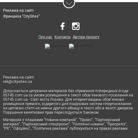
Реклама на сайті
Франшиза "CitySites"
Про нас
Контакти
Автори проєкту
Реклама на сайті:
rek@citysites.ua
Допускається цитування матеріалів без отримання попередньої згоди
05745.com.ua за умови розміщення в тексті обов'язкового посилання на
05745.com.ua - Сайт міста Лозова. Для інтернет-видань обов'язкове
розміщення прямого, відкритого для пошукових систем гіперпосилання
на цитовані статті не нижче другого абзацу в тексті або в якості джерела.
Порушення виняткових прав переслідується Законом.
Матеріали з плашками "Новини компаній", "Промо", "Партнерський
матеріал", "Партнерський спецпроєкт", "Політичні новини", "Пресреліз",
"PR", "Офіційно", "Політична реклама" публікуються на правах реклами.