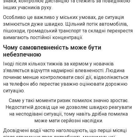
знаки, контролює дистанцію та стежить за поведінкою
інших учасників руху.
Особливо це важливо у міських умовах, де ситуація
змінюється дуже швидко. Щільний потік автомобілів,
пішоходи, громадський транспорт та складні перехрестя
вимагають постійної концентрації.
Чому самовпевненість може бути
небезпечною
Іноді після кількох тижнів за кермом у новачків
з’являється відчуття надмірної впевненості. Людина
починає менше контролювати свої дії, відволікається
на телефон або перестає уважно оцінювати дорожню
ситуацію.
Саме у такі моменти ризик помилок значно зростає.
Недостатній досвід ще не дозволяє швидко реагувати
на несподівані ситуації, тому навіть дрібна помилка
може мати серйозні наслідки.
Досвідчені водії часто наголошують, що перші місяці