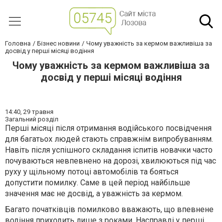
Головна
Бізнес новини
Чому уважність за кермом важливіша за
досвід у перші місяці водіння
Чому уважність за кермом важливіша за
досвід у перші місяці водіння
14:40,
29 травня
Загальний розділ
Перші місяці після отримання водійського посвідчення
для багатьох людей стають справжнім випробуванням.
Навіть після успішного складання іспитів новачки часто
почуваються невпевнено на дорозі, хвилюються під час
руху у щільному потоці автомобілів та бояться
допустити помилку. Саме в цей період найбільше
значення має не досвід, а уважність за кермом.
Багато початківців помилково вважають, що впевнене
водіння приходить лише з роками. Насправді у перші