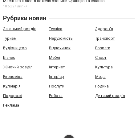
Масштабні лісові пожежі охопили Францію та Іспанію
10:50,
27 липня
Рубрики новин
Загальний розділ
Техніка
Здоров'я
Туризм
Нерухомість
Транспорт
Будівництво
Відпочинок
Розваги
Бізнес
Меблі
Спорт
Жіночий розділ
Інтернет
Культура
Економіка
Інтер'єр
Мода
Кулінарія
Послуги
Родина
Подорожі
Робота
Дитячий розділ
Реклама