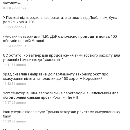
захочуть»
09:00,
2 серпня
У Польщі підтвердили, що ракета, яка впала під Любліном, була
російською Х-101
15:15,
1 серпня
«Чистий четвер» для ТЦК: ДБР одночасно проводить понад 100
обшуків по всій Україні
10:23,
1 серпня
ЄС остаточно затвердив продовження тимчасового захисту для
українців і зміни щодо "ухилянтів"
14:41,
31 липня
Уряд схвалив і направив до парламенту законопроєкт про
скасування пільги на посилки до 150 євро, — Корецький
11:42,
31 липня
Усіх сенаторів США запросили на переговори із Зеленським для
обговорення санкцій проти Росії, – The Hill
17:57,
29 липня
Іран уперше після паузи Трампа атакував ракетами американську
базу
15:23,
29 липня