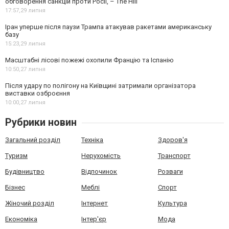
обговорення санкцій проти Росії, – The Hill
17:57,
29 липня
Іран уперше після паузи Трампа атакував ракетами американську
базу
15:23,
29 липня
Масштабні лісові пожежі охопили Францію та Іспанію
10:50,
27 липня
Після удару по полігону на Київщині затримали організатора
виставки озброєння
10:00,
27 липня
Рубрики новин
Загальний розділ
Техніка
Здоров'я
Туризм
Нерухомість
Транспорт
Будівництво
Відпочинок
Розваги
Бізнес
Меблі
Спорт
Жіночий розділ
Інтернет
Культура
Економіка
Інтер'єр
Мода