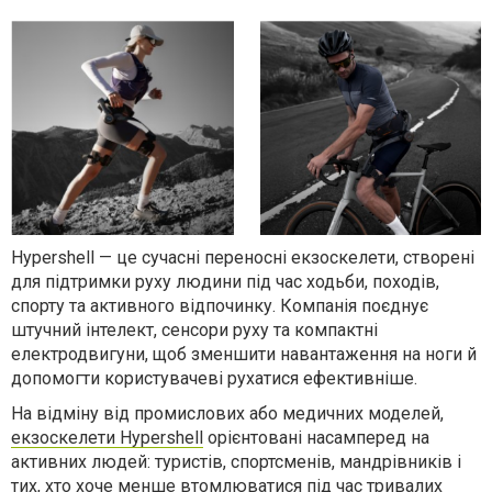
Hypershell — це сучасні переносні екзоскелети, створені
для підтримки руху людини під час ходьби, походів,
спорту та активного відпочинку. Компанія поєднує
штучний інтелект, сенсори руху та компактні
електродвигуни, щоб зменшити навантаження на ноги й
допомогти користувачеві рухатися ефективніше.
На відміну від промислових або медичних моделей,
екзоскелети Hypershell
орієнтовані насамперед на
активних людей: туристів, спортсменів, мандрівників і
тих, хто хоче менше втомлюватися під час тривалих