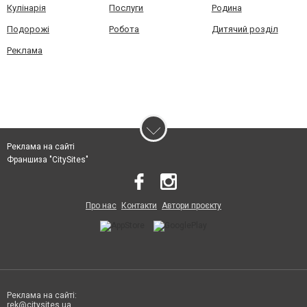
Кулінарія
Послуги
Родина
Подорожі
Робота
Дитячий розділ
Реклама
Реклама на сайті
Франшиза "CitySites"
Про нас
Контакти
Автори проєкту
Реклама на сайті:
rek@citysites.ua