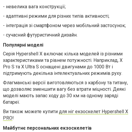
-
невелика вага конструкції;
-
адаптивні режими для різних типів активності;
-
інтеграція зі смартфоном через мобільний застосунок;
-
сучасний футуристичний дизайн.
Популярні моделі
Серія Hypershell X включає кілька моделей із різними
характеристиками та рівнем потужності. Наприклад, X
Pro S та X Ultra S оснащені двигунами до 1000 Вт і
підтримують декілька інтелектуальних режимів руху.
Флагманські версії виготовляються з карбону та титану,
що дозволяє зменшити вагу без втрати міцності. Деякі
моделі мають запас ходу до 30 км на одному заряді
батареї.
Ви також можете купити
для ніг екзоскелет Hypershell X
PRO
!
Майбутнє персональних екзоскелетів