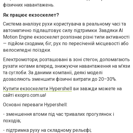
фізичних навантажень.
Як працює екзоскелет?
Система аналізує рухи користувача в реальному часі та
автоматично підлаштовує силу підтримки. Завдяки AI
Motion Engine екзоскелет розпізнає різні типи активності
— підйом сходами, біг, рух по пересіченій місцевості або
велосипедні поїздки.
Електромотори, розташовані в зоні стегон, допомагають
рухати ногами вперед, знижуючи навантаження на м’язи
та суглоби. За даними компанії, деякі моделі
дозволяють зменшити фізичні витрати до 20–30%.
Купити екзоскелети Hypershell
ви завжди можете на
сайті exopro.com.ua!
Основні переваги Hypershell:
-
зменшення втоми під час тривалих прогулянок і
походів;
-
підтримка руху на складному рельєфі;