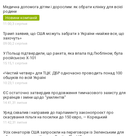
Медична допомога дітям і дорослим: як обрати клініку для всієї
родини
Новини компаній
11:00,
3 серпня
Трамп заявив, що США можуть забрати з України «майже все, що
захочуть»
09:00,
2 серпня
У Польщі підтвердили, що ракета, яка впала під Любліном, була
російською Х-101
15:15,
1 серпня
«Чистий четвер» для ТЦК: ДБР одночасно проводить понад 100
обшуків по всій Україні
10:23,
1 серпня
ЄС остаточно затвердив продовження тимчасового захисту для
українців і зміни щодо "ухилянтів"
14:41,
31 липня
Уряд схвалив і направив до парламенту законопроєкт про
скасування пільги на посилки до 150 євро, — Корецький
11:42,
31 липня
Усіх сенаторів США запросили на переговори із Зеленським для