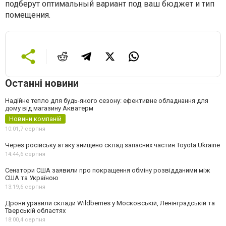
подберут оптимальный вариант под ваш бюджет и тип
помещения.
Останні новини
Надійне тепло для будь-якого сезону: ефективне обладнання для
дому від магазину Акватерм
Новини компаній
10:01,
7 серпня
Через російську атаку знищено склад запасних частин Toyota Ukraine
14:44,
6 серпня
Сенатори США заявили про покращення обміну розвідданими між
США та Україною
13:19,
6 серпня
Дрони уразили склади Wildberries у Московській, Ленінградській та
Тверській областях
18:00,
4 серпня