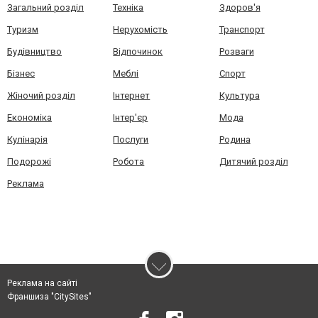
Загальний розділ
Техніка
Здоров'я
Туризм
Нерухомість
Транспорт
Будівництво
Відпочинок
Розваги
Бізнес
Меблі
Спорт
Жіночий розділ
Інтернет
Культура
Економіка
Інтер'єр
Мода
Кулінарія
Послуги
Родина
Подорожі
Робота
Дитячий розділ
Реклама
Реклама на сайті
Франшиза "CitySites"