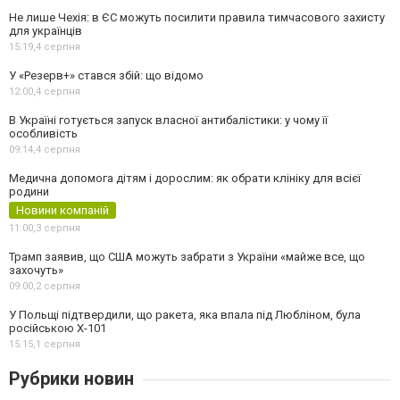
Не лише Чехія: в ЄС можуть посилити правила тимчасового захисту
для українців
15:19,
4 серпня
У «Резерв+» стався збій: що відомо
12:00,
4 серпня
В Україні готується запуск власної антибалістики: у чому її
особливість
09:14,
4 серпня
Медична допомога дітям і дорослим: як обрати клініку для всієї
родини
Новини компаній
11:00,
3 серпня
Трамп заявив, що США можуть забрати з України «майже все, що
захочуть»
09:00,
2 серпня
У Польщі підтвердили, що ракета, яка впала під Любліном, була
російською Х-101
15:15,
1 серпня
Рубрики новин