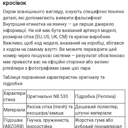
кросівок
Окрім зовнішнього вигляду, існують специфічні технічні
деталі, які допомагають виявити фальсифікат.
Внутрішня етикетка на язичку — це перше джерело
інформації. На ній має бути вказаний артикул моделі,
розмірна сітка (EU, US, UK, CM) та країна-виробник.
Важливо, щоб код моделі, вказаний на коробці, збігався
з кодом на самому взутті. Ви можете перевірити цей
номер через пошукові системи — результат обов’язково
має привести вас на офіційні сторінки або великі
рітейлери з фотографіями саме цієї пари.
Таблиця порівняння характеристик оригіналу та
підробки:
Характери
Оригінальні NB 530
Підробка (Репліка)
стика
Якісна сітка (mesh) та
Дешевий поліестер,
Матеріали
екошкіра/замша
штучні матеріали
Підошва
Гнучка, пружиниста,
Жорстка гума або
(ABZORB)
зносостійка
дубовий піноматеріал