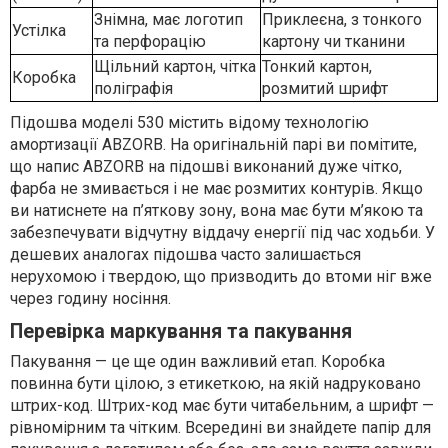
Знімна, має логотип
Приклеєна, з тонкого
Устілка
та перфорацію
картону чи тканини
Щільний картон, чітка
Тонкий картон,
Коробка
поліграфія
розмитий шрифт
Підошва моделі 530 містить відому технологію
амортизації ABZORB. На оригінальній парі ви помітите,
що напис ABZORB на підошві виконаний дуже чітко,
фарба не змивається і не має розмитих контурів. Якщо
ви натиснете на п’яткову зону, вона має бути м’якою та
забезпечувати відчутну віддачу енергії під час ходьби. У
дешевих аналогах підошва часто залишається
нерухомою і твердою, що призводить до втоми ніг вже
через годину носіння.
Перевірка маркування та пакування
Пакування — це ще один важливий етап. Коробка
повинна бути цілою, з етикеткою, на якій надруковано
штрих-код. Штрих-код має бути читабельним, а шрифт —
рівномірним та чітким. Всередині ви знайдете папір для