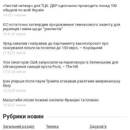
«Чистий четвер» для ТЦК: ДБР одночасно проводить понад 100
обшуків по всій Україні
10:23,
1 серпня
ЄС остаточно затвердив продовження тимчасового захисту для
українців і зміни щодо "ухилянтів"
14:41,
31 липня
Уряд схвалив і направив до парламенту законопроєкт про
скасування пільги на посилки до 150 євро, — Корецький
11:42,
31 липня
Усіх сенаторів США запросили на переговори із Зеленським для
обговорення санкцій проти Росії, – The Hill
17:57,
29 липня
Іран уперше після паузи Трампа атакував ракетами американську
базу
15:23,
29 липня
Масштабні лісові пожежі охопили Францію та Іспанію
10:50,
27 липня
Рубрики новин
Загальний розділ
Техніка
Здоров'я