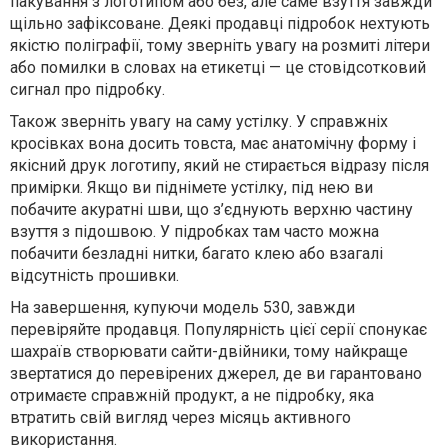
пакування з логотипом або без, але саме взуття завжди
щільно зафіксоване. Деякі продавці підробок нехтують
якістю поліграфії, тому зверніть увагу на розмиті літери
або помилки в словах на етикетці — це стовідсотковий
сигнал про підробку.
Також зверніть увагу на саму устілку. У справжніх
кросівках вона досить товста, має анатомічну форму і
якісний друк логотипу, який не стирається відразу після
примірки. Якщо ви піднімете устілку, під нею ви
побачите акуратні шви, що з’єднують верхню частину
взуття з підошвою. У підробках там часто можна
побачити безладні нитки, багато клею або взагалі
відсутність прошивки.
На завершення, купуючи модель 530, завжди
перевіряйте продавця. Популярність цієї серії спонукає
шахраїв створювати сайти-двійники, тому найкраще
звертатися до перевірених джерел, де ви гарантовано
отримаєте справжній продукт, а не підробку, яка
втратить свій вигляд через місяць активного
використання.