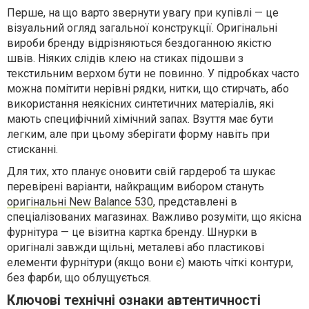
Перше, на що варто звернути увагу при купівлі — це
візуальний огляд загальної конструкції. Оригінальні
вироби бренду відрізняються бездоганною якістю
швів. Ніяких слідів клею на стиках підошви з
текстильним верхом бути не повинно. У підробках часто
можна помітити нерівні рядки, нитки, що стирчать, або
використання неякісних синтетичних матеріалів, які
мають специфічний хімічний запах. Взуття має бути
легким, але при цьому зберігати форму навіть при
стисканні.
Для тих, хто планує оновити свій гардероб та шукає
перевірені варіанти, найкращим вибором стануть
оригінальні New Balance 530
, представлені в
спеціалізованих магазинах. Важливо розуміти, що якісна
фурнітура — це візитна картка бренду. Шнурки в
оригіналі завжди щільні, металеві або пластикові
елементи фурнітури (якщо вони є) мають чіткі контури,
без фарби, що облущується.
Ключові технічні ознаки автентичності