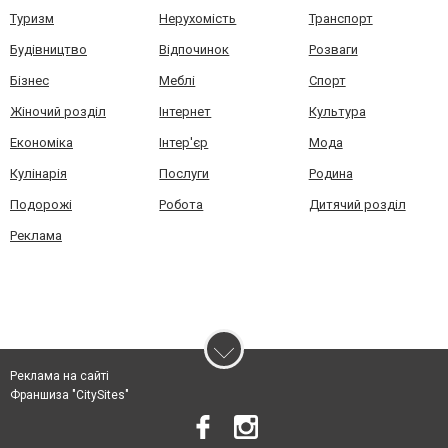
Туризм
Нерухомість
Транспорт
Будівництво
Відпочинок
Розваги
Бізнес
Меблі
Спорт
Жіночий розділ
Інтернет
Культура
Економіка
Інтер'єр
Мода
Кулінарія
Послуги
Родина
Подорожі
Робота
Дитячий розділ
Реклама
Реклама на сайті
Франшиза "CitySites"