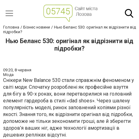
Головна
Бізнес новини
Нью Беланс 530: оригінал як відрізнити від
підробки?
Нью Беланс 530: оригінал як відрізнити від
підробки?
09:20,
8 червня
Мода
Снікери New Balance 530 стали справжнім феноменом у
світі моди. Спочатку розроблені як професійне взуття
для бігу в 90-х роках, вони перетворилися на головний
елемент гардероба в стилі «dad shoes». Через шалену
популярність моделі, ринок заповнений копіями різної
якості. Знання того, як відрізнити оригінал від підробки,
допоможе не тільки зекономити гроші, але й зберегти
здоров’я ваших ніг, адже технології амортизації в
дешевих репліках відсутні.