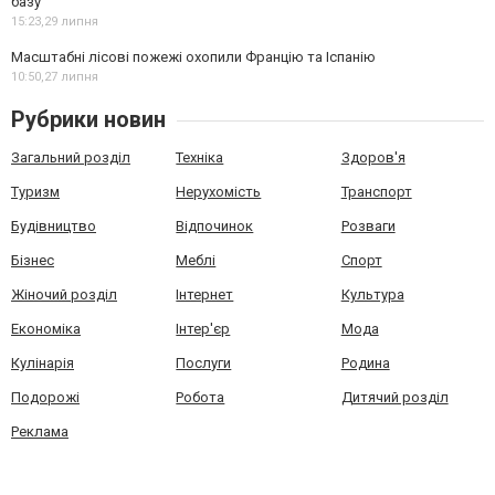
базу
15:23,
29 липня
Масштабні лісові пожежі охопили Францію та Іспанію
10:50,
27 липня
Рубрики новин
Загальний розділ
Техніка
Здоров'я
Туризм
Нерухомість
Транспорт
Будівництво
Відпочинок
Розваги
Бізнес
Меблі
Спорт
Жіночий розділ
Інтернет
Культура
Економіка
Інтер'єр
Мода
Кулінарія
Послуги
Родина
Подорожі
Робота
Дитячий розділ
Реклама