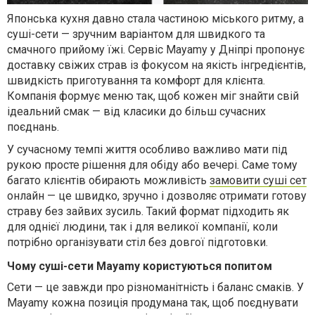
Японська кухня давно стала частиною міського ритму, а
суші-сети — зручним варіантом для швидкого та
смачного прийому їжі. Сервіс Mayamy у Дніпрі пропонує
доставку свіжих страв із фокусом на якість інгредієнтів,
швидкість приготування та комфорт для клієнта.
Компанія формує меню так, щоб кожен міг знайти свій
ідеальний смак — від класики до більш сучасних
поєднань.
У сучасному темпі життя особливо важливо мати під
рукою просте рішення для обіду або вечері. Саме тому
багато клієнтів обирають можливість
замовити суші сет
онлайн — це швидко, зручно і дозволяє отримати готову
страву без зайвих зусиль. Такий формат підходить як
для однієї людини, так і для великої компанії, коли
потрібно організувати стіл без довгої підготовки.
Чому суші-сети Mayamy користуються попитом
Сети — це завжди про різноманітність і баланс смаків. У
Mayamy кожна позиція продумана так, щоб поєднувати