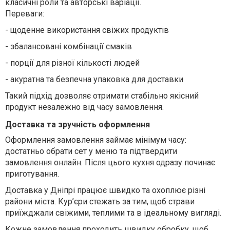
класичні роли та авторські варіації.
Переваги:
-
щоденне використання свіжих продуктів
-
збалансовані комбінації смаків
-
порції для різної кількості людей
-
акуратна та безпечна упаковка для доставки
Такий підхід дозволяє отримати стабільно якісний
продукт незалежно від часу замовлення.
Доставка та зручність оформлення
Оформлення замовлення займає мінімум часу:
достатньо обрати сет у меню та підтвердити
замовлення онлайн. Після цього кухня одразу починає
приготування.
Доставка у Дніпрі працює швидко та охоплює різні
райони міста. Кур’єри стежать за тим, щоб страви
приїжджали свіжими, теплими та в ідеальному вигляді.
Кожне замовлення проходить швидку обробку, щоб