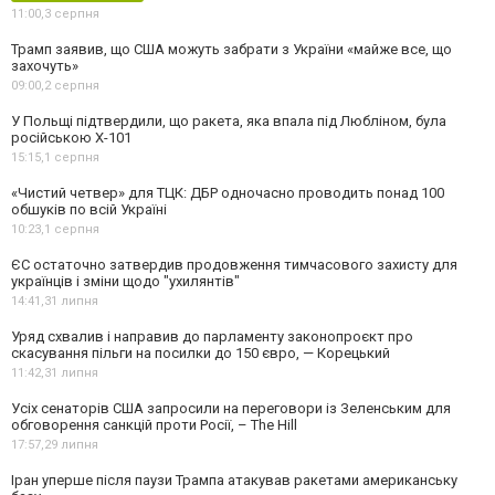
11:00,
3 серпня
Трамп заявив, що США можуть забрати з України «майже все, що
захочуть»
09:00,
2 серпня
У Польщі підтвердили, що ракета, яка впала під Любліном, була
російською Х-101
15:15,
1 серпня
«Чистий четвер» для ТЦК: ДБР одночасно проводить понад 100
обшуків по всій Україні
10:23,
1 серпня
ЄС остаточно затвердив продовження тимчасового захисту для
українців і зміни щодо "ухилянтів"
14:41,
31 липня
Уряд схвалив і направив до парламенту законопроєкт про
скасування пільги на посилки до 150 євро, — Корецький
11:42,
31 липня
Усіх сенаторів США запросили на переговори із Зеленським для
обговорення санкцій проти Росії, – The Hill
17:57,
29 липня
Іран уперше після паузи Трампа атакував ракетами американську