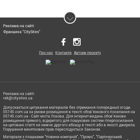
Реклама на сайті
Франшиза "CitySites"
Про нас
Контакти
Автори проєкту
Реклама на сайті:
rek@citysites.ua
Допускається цитування матеріалів без отримання попередньої згоди
05745.com.ua за умови розміщення в тексті обов'язкового посилання на
05745.com.ua - Сайт міста Лозова. Для інтернет-видань обов'язкове
розміщення прямого, відкритого для пошукових систем гіперпосилання
на цитовані статті не нижче другого абзацу в тексті або в якості джерела.
Порушення виняткових прав переслідується Законом.
Матеріали з плашками "Новини компаній", "Промо", "Партнерський