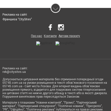
Реклама на сайті
Франшиза "CitySites"
Про нас
Контакти
Автори проєкту
Реклама на сайті:
rek@citysites.ua
Допускається цитування матеріалів без отримання попередньої згоди
05745.com.ua за умови розміщення в тексті обов'язкового посилання на
05745.com.ua - Сайт міста Лозова. Для інтернет-видань обов'язкове
розміщення прямого, відкритого для пошукових систем гіперпосилання
на цитовані статті не нижче другого абзацу в тексті або в якості джерела.
Порушення виняткових прав переслідується Законом.
Матеріали з плашками "Новини компаній", "Промо", "Партнерський
матеріал", "Партнерський спецпроєкт", "Політичні новини", "Пресреліз",
"PR", "Офіційно", "Політична реклама" публікуються на правах реклами.