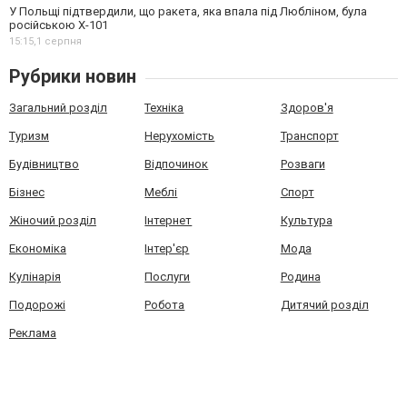
У Польщі підтвердили, що ракета, яка впала під Любліном, була
російською Х-101
15:15,
1 серпня
Рубрики новин
Загальний розділ
Техніка
Здоров'я
Туризм
Нерухомість
Транспорт
Будівництво
Відпочинок
Розваги
Бізнес
Меблі
Спорт
Жіночий розділ
Інтернет
Культура
Економіка
Інтер'єр
Мода
Кулінарія
Послуги
Родина
Подорожі
Робота
Дитячий розділ
Реклама