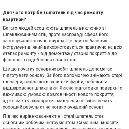
Для чого потрібен шпатель під час ремонту
квартири?
Багато людей асоціюють шпатель виключно зі
шпаклюванням стін, проте насправді сфера його
застосування значно ширша. Це один із базових
інструментів, який використовується практично на всіх
етапах ремонту - від демонтажу старих покриттів до
фінішного оздоблення поверхонь.
Ще до початку основних робіт шпатель допомагає
підготувати основу. За його допомогою знімають старі
шпалери, видаляють залишки фарби, побілки та
відшарованої шпаклівки. Якісна підготовка поверхні є
важливою умовою довговічності нового покриття,
адже навіть найдорожчі матеріали не забезпечать
хороший результат на погано очищеній основі.
Під час вирівнювання стін і стелі шпатель стає
основним робочим інструментом. Саме ним наносять
стартову та фінішну шпаклівку, закладають тріщини та