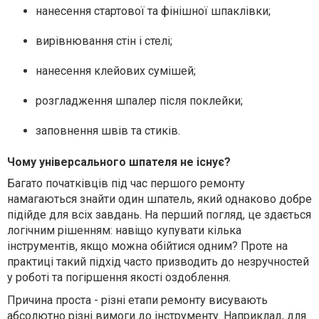
нанесення стартової та фінішної шпаклівки;
вирівнювання стін і стелі;
нанесення клейових сумішей;
розгладження шпалер після поклейки;
заповнення швів та стиків.
Чому універсального шпателя не існує?
Багато початківців під час першого ремонту
намагаються знайти один шпатель, який однаково добре
підійде для всіх завдань. На перший погляд, це здається
логічним рішенням: навіщо купувати кілька
інструментів, якщо можна обійтися одним? Проте на
практиці такий підхід часто призводить до незручностей
у роботі та погіршення якості оздоблення.
Причина проста - різні етапи ремонту висувають
абсолютно різні вимоги до інструменту. Наприклад, для