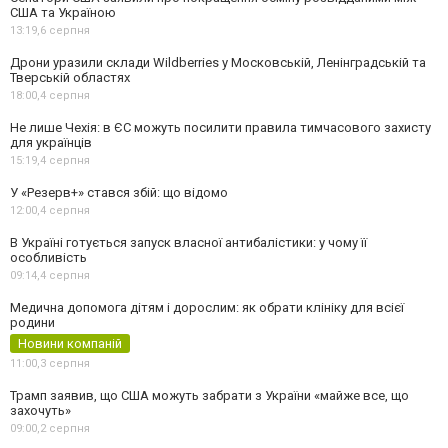
США та Україною
13:19,
6 серпня
Дрони уразили склади Wildberries у Московській, Ленінградській та
Тверській областях
18:00,
4 серпня
Не лише Чехія: в ЄС можуть посилити правила тимчасового захисту
для українців
15:19,
4 серпня
У «Резерв+» стався збій: що відомо
12:00,
4 серпня
В Україні готується запуск власної антибалістики: у чому її
особливість
09:14,
4 серпня
Медична допомога дітям і дорослим: як обрати клініку для всієї
родини
Новини компаній
11:00,
3 серпня
Трамп заявив, що США можуть забрати з України «майже все, що
захочуть»
09:00,
2 серпня