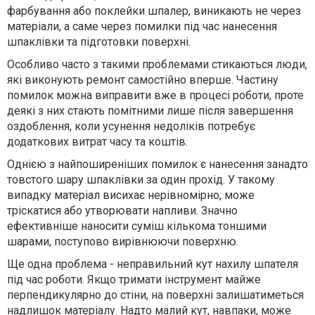
фарбування або поклейки шпалер, виникають не через
матеріали, а саме через помилки під час нанесення
шпаклівки та підготовки поверхні.
Особливо часто з такими проблемами стикаються люди,
які виконують ремонт самостійно вперше. Частину
помилок можна виправити вже в процесі роботи, проте
деякі з них стають помітними лише після завершення
оздоблення, коли усунення недоліків потребує
додаткових витрат часу та коштів.
Однією з найпоширеніших помилок є нанесення занадто
товстого шару шпаклівки за один прохід. У такому
випадку матеріал висихає нерівномірно, може
тріскатися або утворювати напливи. Значно
ефективніше наносити суміш кількома тоншими
шарами, поступово вирівнюючи поверхню.
Ще одна проблема - неправильний кут нахилу шпателя
під час роботи. Якщо тримати інструмент майже
перпендикулярно до стіни, на поверхні залишатиметься
надлишок матеріалу. Надто малий кут, навпаки, може