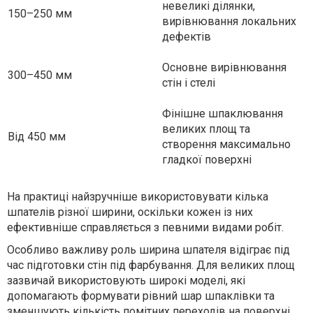
невеликі ділянки,
150–250 мм
вирівнювання локальних
дефектів
Основне вирівнювання
300–450 мм
стін і стелі
Фінішне шпаклювання
великих площ та
Від 450 мм
створення максимально
гладкої поверхні
На практиці найзручніше використовувати кілька
шпателів різної ширини, оскільки кожен із них
ефективніше справляється з певними видами робіт.
Особливо важливу роль ширина шпателя відіграє під
час підготовки стін під фарбування. Для великих площ
зазвичай використовують широкі моделі, які
допомагають формувати рівний шар шпаклівки та
зменшують кількість помітних переходів на поверхні.