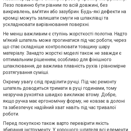
Лезо повинно бути рівним по всій довжині, без
викривлень, вм'ятин або зазубрин. Будь-які дефекти на
кромці можуть залишати смуги на шпаклівці та
ускладнювати вирівнювання поверхні.
Не менш важливим є ступінь жорсткості полотна. Надто
м'який шпатель може прогинатися під час роботи, через
що стає складніше контролювати товщину шару
матеріалу. Занадто жорсткі моделі також не завжди є
оптимальним рішенням, особливо для фінішного
шпаклювання, де важлива плавність рухів і рівномірне
розтягування суміші.
Окрему увагу слід приділити ручці. Під час ремонту
шпатель доводиться тримати в руці годинами, тому
незручна рукоятка швидко викликає втому. Добре,
якщо ручка має ергономічну форму, не ковзає в долоні
та забезпечує надійний хват навіть під час тривалої
роботи.
Перед покупкою також варто перевірити якість
збирання інструменту. У хорошого шпателя всі елементи