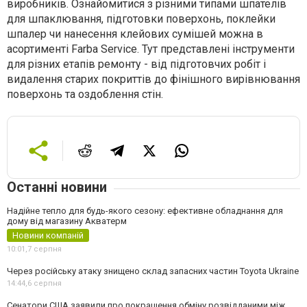
виробників. Ознайомитися з різними типами шпателів
для шпаклювання, підготовки поверхонь, поклейки
шпалер чи нанесення клейових сумішей можна в
асортименті Farba Service. Тут представлені інструменти
для різних етапів ремонту - від підготовчих робіт і
видалення старих покриттів до фінішного вирівнювання
поверхонь та оздоблення стін.
Останні новини
Надійне тепло для будь-якого сезону: ефективне обладнання для
дому від магазину Акватерм
Новини компаній
10:01,
7 серпня
Через російську атаку знищено склад запасних частин Toyota Ukraine
14:44,
6 серпня
Сенатори США заявили про покращення обміну розвідданими між