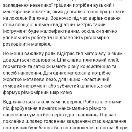
закладення невеликої тріщини потрібен вузький і
маневрений шпатель, який дозволяє точно працювати
на локальній ділянці. Водночас під час вирівнювання
стіни площею кілька квадратних метрів такий
інструмент буде малоефективним, оскільки значно
уповільнить роботу та не дозволить рівномірно
розподілити матеріал.
Не менш важливу роль відіграє тип матеріалу, з яким
доводиться працювати. Шпаклівка, плитковий клей,
герметики та затирки мають різну консистенцію та
спосіб нанесення. Для одних матеріалів потрібне
жорстке металеве лезо, для інших - еластичний
гумовий інструмент або зубчастий шпатель, який
формує рівномірний шар клею.
Відрізняються також самі поверхні. Робота зі стінами
під фарбування вимагає максимально рівного
нанесення суміші без переходів і напливів. Під час
поклейки шпалер головним завданням стає видалення
повітряних бульбашок без пошкодження полотна. А при