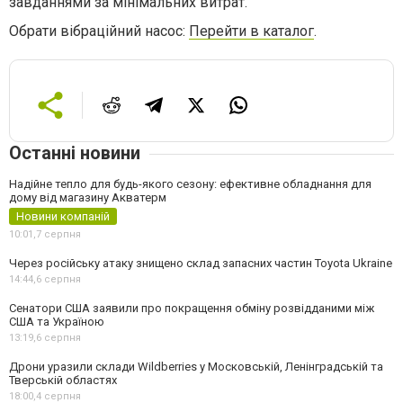
завданнями за мінімальних витрат.
Обрати вібраційний насос:
Перейти в каталог
.
Останні новини
Надійне тепло для будь-якого сезону: ефективне обладнання для
дому від магазину Акватерм
Новини компаній
10:01,
7 серпня
Через російську атаку знищено склад запасних частин Toyota Ukraine
14:44,
6 серпня
Сенатори США заявили про покращення обміну розвідданими між
США та Україною
13:19,
6 серпня
Дрони уразили склади Wildberries у Московській, Ленінградській та
Тверській областях
18:00,
4 серпня