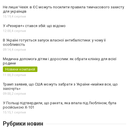
Не лише Чехія: в ЄС можуть посилити правила тимчасового захисту
для українців
15:19,
4 серпня
У «Резерв+» стався збій: що відомо
12:00,
4 серпня
В Україні готується запуск власної антибалістики: у чому її
особливість
09:14,
4 серпня
Медична допомога дітям і дорослим: як обрати клініку для всієї
родини
Новини компаній
11:00,
3 серпня
Трамп заявив, що США можуть забрати з України «майже все, що
захочуть»
09:00,
2 серпня
У Польщі підтвердили, що ракета, яка впала під Любліном, була
російською Х-101
15:15,
1 серпня
Рубрики новин