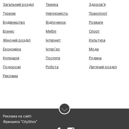
Загальний розділ
Техніка
Здоров'я
Туризм
Нерухомість
Транспорт
Будівництво
Відпочинок
Розваги
Бізнес
Меблі
Спорт
Жіночий розділ
Інтернет
Культура
Економіка
Інтер'єр
Мода
Кулінарія
Послуги
Родина
Подорожі
Робота
Дитячий розділ
Реклама
Реклама на сайті
Франшиза "CitySites"